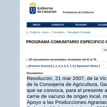
INICIO
CONSULTA
TESAURO
CALEN
Estás en:
Inicio
Consultas
Resultado Consulta
PROGRAMA COMUNITARIO ESPECIFICO 
231 documentos encontrados, mostrando del 51 al 75.
[
Primero
/
Anterior
]
1
,
2
,
3
,
4
,
5
,
6
,
7
,
8
[
Siguiente
/
Último
]
Documentos
Resolución, 21 mar 2007, de la Vic
de la Consejería de Agricultura, G
que se convoca, para el presente
carne de vacuno de origen local, 
Apoyo a las Producciones Agrarias