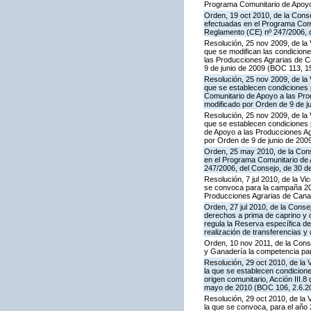
Programa Comunitario de Apoyo
Orden, 19 oct 2010, de la Conse
efectuadas en el Programa Comun
Reglamento (CE) nº 247/2006, 
Resolución, 25 nov 2009, de la 
que se modifican las condicion
las Producciones Agrarias de 
9 de junio de 2009 (BOC 113, 1
Resolución, 25 nov 2009, de la 
que se establecen condiciones p
Comunitario de Apoyo a las Pr
modificado por Orden de 9 de j
Resolución, 25 nov 2009, de la 
que se establecen condiciones p
de Apoyo a las Producciones A
por Orden de 9 de junio de 200
Orden, 25 may 2010, de la Conse
en el Programa Comunitario de A
247/2006, del Consejo, de 30 d
Resolución, 7 jul 2010, de la V
se convoca para la campaña 201
Producciones Agrarias de Canar
Orden, 27 jul 2010, de la Conse
derechos a prima de caprino y 
regula la Reserva específica d
realización de transferencias y
Orden, 10 nov 2011, de la Consej
y Ganadería la competencia para
Resolución, 29 oct 2010, de la 
la que se establecen condicione
origen comunitario, Acción III
mayo de 2010 (BOC 106, 2.6.20
Resolución, 29 oct 2010, de la 
la que se convoca, para el año 