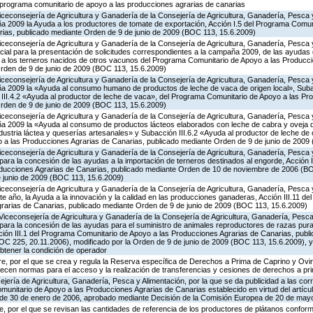
l programa comunitario de apoyo a las producciones agrarias de canarias
iceconsejería de Agricultura y Ganadería de la Consejería de Agricultura, Ganadería, Pesca y
 2009 la Ayuda a los productores de tomate de exportación, Acción I.5 del Programa Comuni
ias, publicado mediante Orden de 9 de junio de 2009 (BOC 113, 15.6.2009)
iceconsejería de Agricultura y Ganadería de la Consejería de Agricultura, Ganadería, Pesca y
cial para la presentación de solicitudes correspondientes a la campaña 2009, de las ayudas 
a a los terneros nacidos de otros vacunos del Programa Comunitario de Apoyo a las Producc
rden de 9 de junio de 2009 (BOC 113, 15.6.2009)
iceconsejería de Agricultura y Ganadería de la Consejería de Agricultura, Ganadería, Pesca y
a 2009 la «Ayuda al consumo humano de productos de leche de vaca de origen local», Subac
n III.4.2 «Ayuda al productor de leche de vaca», del Programa Comunitario de Apoyo a las Pr
rden de 9 de junio de 2009 (BOC 113, 15.6.2009)
iceconsejería de Agricultura y Ganadería de la Consejería de Agricultura, Ganadería, Pesca y
 2009 la «Ayuda al consumo de productos lácteos elaborados con leche de cabra y oveja de
ndustria láctea y queserías artesanales» y Subacción III.6.2 «Ayuda al productor de leche de 
a las Producciones Agrarias de Canarias, publicado mediante Orden de 9 de junio de 2009
iceconsejería de Agricultura y Ganadería de la Consejería de Agricultura, Ganadería, Pesca y
ara la concesión de las ayudas a la importación de terneros destinados al engorde, Acción I
oducciones Agrarias de Canarias, publicado mediante Orden de 10 de noviembre de 2006 (BO
e junio de 2009 (BOC 113, 15.6.2009)
iceconsejería de Agricultura y Ganadería de la Consejería de Agricultura, Ganadería, Pesca y
e año, la Ayuda a la innovación y la calidad en las producciones ganaderas, Acción III.11 d
rarias de Canarias, publicado mediante Orden de 9 de junio de 2009 (BOC 113, 15.6.2009)
Viceconsejería de Agricultura y Ganadería de la Consejería de Agricultura, Ganadería, Pesca 
para la concesión de las ayudas para el suministro de animales reproductores de razas pur
cción III.1 del Programa Comunitario de Apoyo a las Producciones Agrarias de Canarias, pub
C 225, 20.11.2006), modificado por la Orden de 9 de junio de 2009 (BOC 113, 15.6.2009), y
obtener la condición de operador
e, por el que se crea y regula la Reserva específica de Derechos a Prima de Caprino y Ovin
lecen normas para el acceso y la realización de transferencias y cesiones de derechos a pr
jería de Agricultura, Ganadería, Pesca y Alimentación, por la que se da publicidad a las co
munitario de Apoyo a las Producciones Agrarias de Canarias establecido en virtud del artícu
, de 30 de enero de 2006, aprobado mediante Decisión de la Comisión Europea de 20 de may
 por el que se revisan las cantidades de referencia de los productores de plátanos conforme