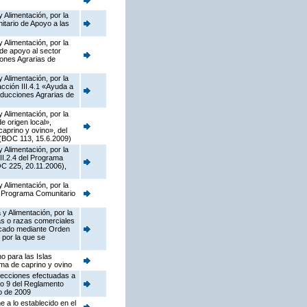
 Alimentación, por la
tario de Apoyo a las
 Alimentación, por la
de apoyo al sector
iones Agrarias de
 Alimentación, por la
ción III.4.1 «Ayuda a
oducciones Agrarias de
 Alimentación, por la
 origen local»,
caprino y ovino», del
 (BOC 113, 15.6.2009)
 Alimentación, por la
II.2.4 del Programa
C 225, 20.11.2006),
 Alimentación, por la
el Programa Comunitario
y Alimentación, por la
as o razas comerciales
licado mediante Orden
 por la que se
o para las Islas
ima de caprino y ovino
rrecciones efectuadas a
lo 9 del Reglamento
o de 2009
 a lo establecido en el