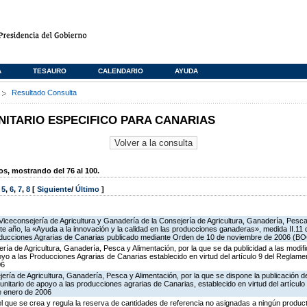
A
TESAURO
CALENDARIO
AYUDA
s
Resultado Consulta
TARIO ESPECIFICO PARA CANARIAS
, mostrando del 76 al 100.
,
5
,
6
,
7
,
8
[
Siguiente
/
Último
]
Viceconsejería de Agricultura y Ganadería de la Consejería de Agricultura, Ganadería, Pesca 
e año, la «Ayuda a la innovación y la calidad en las producciones ganaderas», medida II.11
oducciones Agrarias de Canarias publicado mediante Orden de 10 de noviembre de 2006 (BO
ería de Agricultura, Ganadería, Pesca y Alimentación, por la que se da publicidad a las modi
o a las Producciones Agrarias de Canarias establecido en virtud del artículo 9 del Reglame
06
ería de Agricultura, Ganadería, Pesca y Alimentación, por la que se dispone la publicación d
itario de apoyo a las producciones agrarias de Canarias, establecido en virtud del artícul
e enero de 2006
 el que se crea y regula la reserva de cantidades de referencia no asignadas a ningún produc