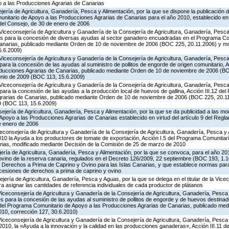
 a las Producciones Agrarias de Canarias
jería de Agricultura, Ganadería, Pesca y Alimentación, por la que se dispone la publicación 
itario de Apoyo a las Producciones Agrarias de Canarias para el año 2010, establecido en vi
del Consejo, de 30 de enero de 2006
Viceconsejería de Agricultura y Ganadería de la Consejería de Agricultura, Ganadería, Pesca 
es para la concesión de diversas ayudas al sector ganadero encuadradas en el Programa Co
Canarias, publicado mediante Orden de 10 de noviembre de 2006 (BOC 225, 20.11.2006) y mo
5.6.2009)
Viceconsejería de Agricultura y Ganadería de la Consejería de Agricultura, Ganadería, Pesca 
ara la concesión de las ayudas al suministro de pollitos de engorde de origen comunitario, A
oducciones Agrarias de Canarias, publicado mediante Orden de 10 de noviembre de 2006 (B
unio de 2009 (BOC 113, 15.6.2009)
Viceconsejería de Agricultura y Ganadería de la Consejería de Agricultura, Ganadería, Pesca 
ara la concesión de las ayudas a la producción local de huevos de gallina, Acción III.12 de
grarias de Canarias, publicado mediante Orden de 10 de noviembre de 2006 (BOC 225, 20.11
9 (BOC 113, 15.6.2009)
jería de Agricultura, Ganadería, Pesca y Alimentación, por la que se da publicidad a las mo
poyo a las Producciones Agrarias de Canarias establecido en virtud del artículo 9 del Regl
e enero de 2006
iceconsejería de Agricultura y Ganadería de la Consejería de Agricultura, Ganadería, Pesca y 
0 la Ayuda a los productores de tomate de exportación, Acción I.5 del Programa Comunitari
ias, modificado mediante Decisión de la Comisión de 25 de marzo de 2010
jería de Agricultura, Ganadería, Pesca y Alimentación, por la que se convoca, para el año 20
ovino de la reserva canaria, regulados en el Decreto 126/2009, 22 septiembre (BOC 193, 1.1
e Derechos a Prima de Caprino y Ovino para las Islas Canarias, y que establece normas para
 cesiones de derechos a prima de caprino y ovino
ería de Agricultura, Ganadería, Pesca y Aguas, por la que se delega en el titular de la Vicec
 asignar las cantidades de referencia individuales de cada productor de plátanos
Viceconsejería de Agricultura y Ganadería de la Consejería de Agricultura, Ganadería, Pesca
s para la concesión de las ayudas al suministro de pollitos de engorde y de huevos destinad
.8 del Programa Comunitario de Apoyo a las Producciones Agrarias de Canarias, publicado me
10, corrección 127, 30.6.2010)
Viceconsejería de Agricultura y Ganadería de la Consejería de Agricultura, Ganadería, Pesca
2010, la «Ayuda a la innovación y la calidad en las producciones ganaderas», Acción III.11 