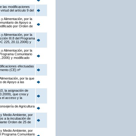
de las modificaciones
rtud del artículo 9 del
y Alimentación, por la
munitario de Apoyo a
dificado por Orden de
y Alimentación, por la
cción III.8 del Programa
OC 225, 20.11.2006) y
y Alimentación, por la
l Programa Comunitario
.2006) y modificado
dificaciones efectuadas
amento (CE) nº
Alimentación, por la que
o de Apoyo a las
10, la asignación de
0.2009), que crea y
 el acceso y la
onsejería de Agricultura
 y Medio Ambiente, por
os a la incubación de
diante Orden de 25 de
 y Medio Ambiente, por
del Programa Comunitario