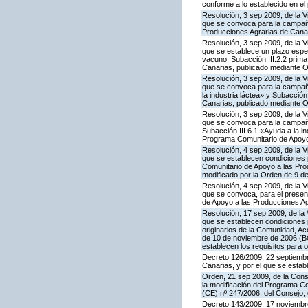
conforme a lo establecido en e
Resolución, 3 sep 2009, de la V
que se convoca para la campaña
Producciones Agrarias de Canar
Resolución, 3 sep 2009, de la V
que se establece un plazo espe
vacuno, Subacción III.2.2 prim
Canarias, publicado mediante O
Resolución, 3 sep 2009, de la V
que se convoca para la campañ
la industria láctea» y Subacció
Canarias, publicado mediante O
Resolución, 3 sep 2009, de la V
que se convoca para la campaña
Subacción III.6.1 «Ayuda a la i
Programa Comunitario de Apoyo 
Resolución, 4 sep 2009, de la V
que se establecen condiciones p
Comunitario de Apoyo a las Pr
modificado por la Orden de 9 d
Resolución, 4 sep 2009, de la V
que se convoca, para el present
de Apoyo a las Producciones Ag
Resolución, 17 sep 2009, de la 
que se establecen condiciones 
originarios de la Comunidad, A
de 10 de noviembre de 2006 (BO
establecen los requisitos para 
Decreto 126/2009, 22 septiembr
Canarias, y por el que se estab
Orden, 21 sep 2009, de la Conse
la modificación del Programa Co
(CE) nº 247/2006, del Consejo
Decreto 143/2009, 17 noviembre,