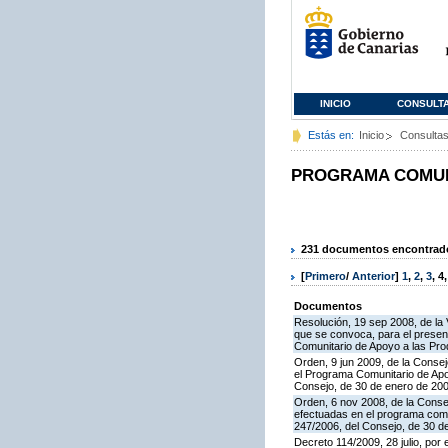
INICIO
CONSULT
Estás en:
Inicio
Consulta
PROGRAMA COMUNI
231 documentos encontrados
[
Primero
/
Anterior
]
1
,
2
,
3
,
4
Documentos
Resolución, 19 sep 2008, de la 
que se convoca, para el present
Comunitario de Apoyo a las Pr
Orden, 9 jun 2009, de la Consej
el Programa Comunitario de Apoy
Consejo, de 30 de enero de 20
Orden, 6 nov 2008, de la Consej
efectuadas en el programa comun
247/2006, del Consejo, de 30 d
Decreto 114/2009, 28 julio, por