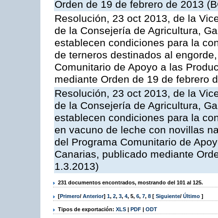
Orden de 19 de febrero de 2013 (B
Resolución, 23 oct 2013, de la Vic
de la Consejería de Agricultura, G
establecen condiciones para la con
de terneros destinados al engorde,
Comunitario de Apoyo a las Produc
mediante Orden de 19 de febrero 
Resolución, 23 oct 2013, de la Vic
de la Consejería de Agricultura, G
establecen condiciones para la con
en vacuno de leche con novillas na
del Programa Comunitario de Apoyo
Canarias, publicado mediante Ord
1.3.2013)
231 documentos encontrados, mostrando del 101 al 125.
[
Primero
/
Anterior
]
1
,
2
,
3
,
4
,
5
,
6
,
7
,
8
[
Siguiente
/
Último
]
Tipos de exportación:
XLS
|
PDF
|
ODT