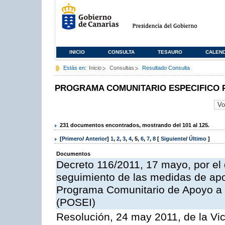
INICIO
CONSULTA
TESAURO
CALEN
Estás en:
Inicio
Consultas
Resultado Consulta
PROGRAMA COMUNITARIO ESPECIFICO 
231 documentos encontrados, mostrando del 101 al 125.
[
Primero
/
Anterior
]
1
,
2
,
3
,
4
,
5
,
6
,
7
,
8
[
Siguiente
/
Último
]
Documentos
Decreto 116/2011, 17 mayo, por el
seguimiento de las medidas de apoy
Programa Comunitario de Apoyo a 
(POSEI)
Resolución, 24 may 2011, de la Vic