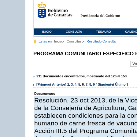
INICIO
CONSULTA
TESAURO
CALEN
Estás en:
Inicio
Consultas
Resultado Consulta
PROGRAMA COMUNITARIO ESPECIFICO 
231 documentos encontrados, mostrando del 126 al 150.
[
Primero
/
Anterior
]
2
,
3
,
4
,
5
,
6
,
7
,
8
,
9
[
Siguiente
/
Último
]
Documentos
Resolución, 23 oct 2013, de la Vic
de la Consejería de Agricultura, G
establecen condiciones para la co
humano de carne fresca de vacuno, 
Acción III.5 del Programa Comunit