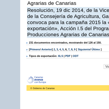
Agrarias de Canarias
Resolución, 19 dic 2014, de la Vic
de la Consejería de Agricultura, G
convoca para la campaña 2015 la 
exportación», Acción I.5 del Prog
Producciones Agrarias de Canaria
231 documentos encontrados, mostrando del 126 al 150.
[
Primero
/
Anterior
]
2
,
3
,
4
,
5
,
6
,
7
,
8
,
9
[
Siguiente
/
Último
]
Tipos de exportación:
XLS
|
PDF
|
ODT
© Gobierno de Canarias