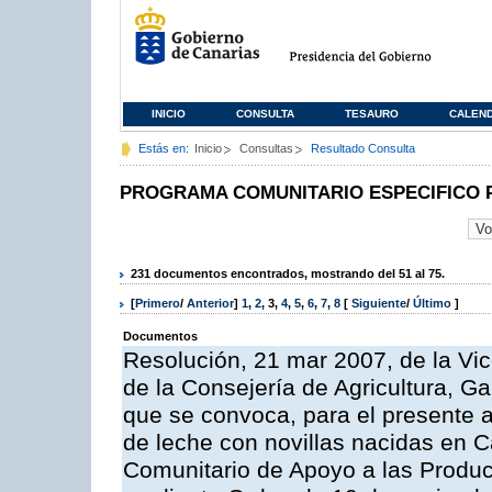
INICIO
CONSULTA
TESAURO
CALEN
Estás en:
Inicio
Consultas
Resultado Consulta
PROGRAMA COMUNITARIO ESPECIFICO 
231 documentos encontrados, mostrando del 51 al 75.
[
Primero
/
Anterior
]
1
,
2
,
3
,
4
,
5
,
6
,
7
,
8
[
Siguiente
/
Último
]
Documentos
Resolución, 21 mar 2007, de la Vic
de la Consejería de Agricultura, G
que se convoca, para el presente a
de leche con novillas nacidas en C
Comunitario de Apoyo a las Produc