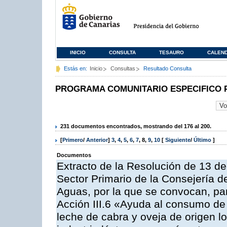
INICIO
CONSULTA
TESAURO
CALEN
Estás en:
Inicio
Consultas
Resultado Consulta
PROGRAMA COMUNITARIO ESPECIFICO 
231 documentos encontrados, mostrando del 176 al 200.
[
Primero
/
Anterior
]
3
,
4
,
5
,
6
,
7
,
8
,
9
,
10
[
Siguiente
/
Último
]
Documentos
Extracto de la Resolución de 13 de
Sector Primario de la Consejería d
Aguas, por la que se convocan, par
Acción III.6 «Ayuda al consumo de
leche de cabra y oveja de origen lo