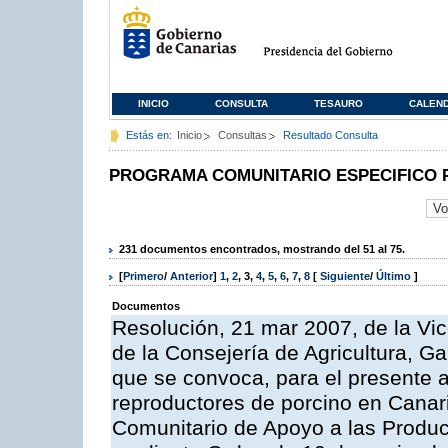
INICIO
CONSULTA
TESAURO
CALEN
Estás en:
Inicio
Consultas
Resultado Consulta
PROGRAMA COMUNITARIO ESPECIFICO 
231 documentos encontrados, mostrando del 51 al 75.
[
Primero
/
Anterior
]
1
,
2
,
3
,
4
,
5
,
6
,
7
,
8
[
Siguiente
/
Último
]
Documentos
Resolución, 21 mar 2007, de la Vic
de la Consejería de Agricultura, G
que se convoca, para el presente a
reproductores de porcino en Canar
Comunitario de Apoyo a las Produc