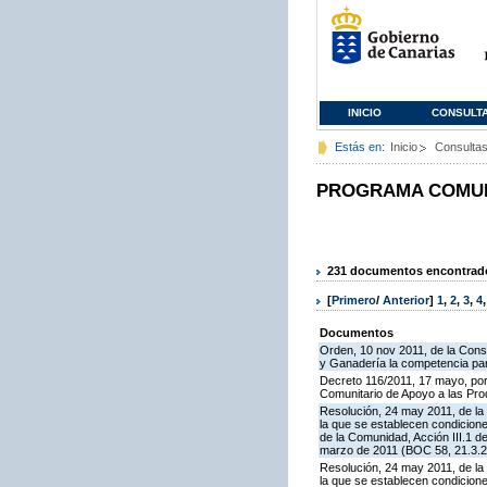
INICIO
CONSULT
Estás en:
Inicio
Consulta
PROGRAMA COMUNI
231 documentos encontrados
[
Primero
/
Anterior
]
1
,
2
,
3
,
4
Documentos
Orden, 10 nov 2011, de la Consej
y Ganadería la competencia para
Decreto 116/2011, 17 mayo, por
Comunitario de Apoyo a las Pr
Resolución, 24 may 2011, de la 
la que se establecen condicione
de la Comunidad, Acción III.1 
marzo de 2011 (BOC 58, 21.3.2
Resolución, 24 may 2011, de la 
la que se establecen condicion