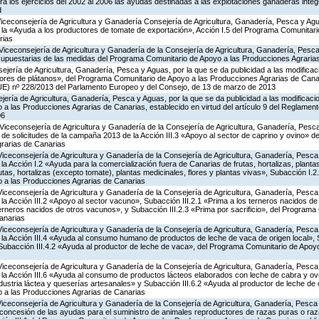
a los ejercicios del 2002 al 2006 las ayudas destinadas a las explotaciones ganaderas int
d
Viceconsejería de Agricultura y Ganadería Consejería de Agricultura, Ganadería, Pesca y Agu
a «Ayuda a los productores de tomate de exportación», Acción I.5 del Programa Comunitari
rias
Viceconsejería de Agricultura y Ganadería de la Consejería de Agricultura, Ganadería, Pesca
supuestarias de las medidas del Programa Comunitario de Apoyo a las Producciones Agrari
jería de Agricultura, Ganadería, Pesca y Aguas, por la que se da publicidad a las modificac
tores de plátanos», del Programa Comunitario de Apoyo a las Producciones Agrarias de Canar
UE) nº 228/2013 del Parlamento Europeo y del Consejo, de 13 de marzo de 2013
jería de Agricultura, Ganadería, Pesca y Aguas, por la que se da publicidad a las modificaci
 las Producciones Agrarias de Canarias, establecido en virtud del artículo 9 del Reglament
06
Viceconsejería de Agricultura y Ganadería de la Consejería de Agricultura, Ganadería, Pesca
 de solicitudes de la campaña 2013 de la Acción III.3 «Apoyo al sector de caprino y ovino» 
rarias de Canarias
Viceconsejería de Agricultura y Ganadería de la Consejería de Agricultura, Ganadería, Pesca
 Acción I.2 «Ayuda para la comercialización fuera de Canarias de frutas, hortalizas, planta
tas, hortalizas (excepto tomate), plantas medicinales, flores y plantas vivas», Subacción I.2
 a las Producciones Agrarias de Canarias
Viceconsejería de Agricultura y Ganadería de la Consejería de Agricultura, Ganadería, Pesca
 Acción III.2 «Apoyo al sector vacuno», Subacción III.2.1 «Prima a los terneros nacidos de
terneros nacidos de otros vacunos», y Subacción III.2.3 «Prima por sacrificio», del Program
anarias
Viceconsejería de Agricultura y Ganadería de la Consejería de Agricultura, Ganadería, Pesca
a Acción III.4 «Ayuda al consumo humano de productos de leche de vaca de origen local», S
y Subacción III.4.2 «Ayuda al productor de leche de vaca», del Programa Comunitario de Apoy
Viceconsejería de Agricultura y Ganadería de la Consejería de Agricultura, Ganadería, Pesca
a Acción III.6 «Ayuda al consumo de productos lácteos elaborados con leche de cabra y ovej
ndustria láctea y queserías artesanales» y Subacción III.6.2 «Ayuda al productor de leche de 
 a las Producciones Agrarias de Canarias
Viceconsejería de Agricultura y Ganadería de la Consejería de Agricultura, Ganadería, Pesca
 concesión de las ayudas para el suministro de animales reproductores de razas puras o ra