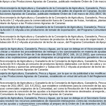
 de Apoyo a las Producciones Agrarias de Canarias, publicado mediante Orden de 3 de marz
Viceconsejería de Agricultura y Ganadería de la Consejería de Agricultura, Ganadería, Pesc
s para la concesión de las ayudas a la producción de pollos de engorde en Canarias, Acción
ducciones Agrarias de Canarias, publicado mediante Orden de 3 de marzo de 2011 (BOC 58,
Viceconsejería de Agricultura y Ganadería de la Consejería de Agricultura, Ganadería, Pesca
 Acción I.2 «Ayuda para la comercialización fuera de Canarias de frutas, hortalizas, planta
tario de Apoyo a las Producciones Agrarias de Canarias
Viceconsejería de Agricultura y Ganadería de la Consejería de Agricultura, Ganadería, Pesca 
a Acción I.5 «Ayuda a los productores de tomate de exportación», del Programa Comunitari
rias
Viceconsejería de Agricultura y Ganadería de la Consejería de Agricultura, Ganadería, Pesca
a Acción III.4 «Ayuda al consumo humano de productos de leche de vaca de origen local», S
y Subacción III.4.2 «Ayuda al productor de leche de vaca», del Programa Comunitario de Apoy
jería de Agricultura, Ganadería, Pesca y Aguas, por la que se delega en el Viceconsejero de
 iniciar y resolver los procedimientos de reintegro y los sancionadores en materia de ayud
idas al amparo de la Orden de 3 de diciembre de 2002 (BOC 166, 16.12.2002), que convoca p
adas a las explotaciones ganaderas integradas en programas de productos ganaderos de ca
Viceconsejería de Agricultura y Ganadería de la Consejería de Agricultura, Ganadería, Pesca
a Acción III.6 «Ayuda al consumo de productos lácteos elaborados con leche de cabra y ovej
ndustria láctea y queserías artesanales» y Subacción III.6.2 «Ayuda al productor de leche de 
 a las Producciones Agrarias de Canarias
jería de Agricultura, Ganadería, Pesca y Aguas, por la que se da publicidad a las modificac
 las Producciones Agrarias de Canarias, establecido en virtud del artículo 9 del Reglament
06
Viceconsejería de Agricultura y Ganadería de la Consejería de Agricultura, Ganadería, Pesca
e mayo de 2011 (BOC 110, 6.6.2011), que establece condiciones para la concesión de las ayu
azas comerciales originarios de la Comunidad, así como la Resolución de 4 de septiembre 
ciones para la concesión de las ayudas a la importación de terneros destinados al engorde, Ac
Comunitario de Apoyo a las Producciones Agrarias de Canarias
jería de Agricultura, Ganadería, Pesca y Aguas, por la que se delega en el Secretario Gene
ra resolver los recursos potestativos de reposición interpuestos contra las resoluciones d
 con las ayudas y subvenciones concedidas al amparo de la Orden de 3 de diciembre de 20