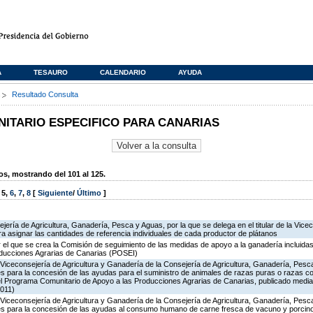
A
TESAURO
CALENDARIO
AYUDA
s
Resultado Consulta
TARIO ESPECIFICO PARA CANARIAS
, mostrando del 101 al 125.
,
5
,
6
,
7
,
8
[
Siguiente
/
Último
]
ería de Agricultura, Ganadería, Pesca y Aguas, por la que se delega en el titular de la Vicec
 asignar las cantidades de referencia individuales de cada productor de plátanos
 el que se crea la Comisión de seguimiento de las medidas de apoyo a la ganadería incluida
oducciones Agrarias de Canarias (POSEI)
Viceconsejería de Agricultura y Ganadería de la Consejería de Agricultura, Ganadería, Pesc
s para la concesión de las ayudas para el suministro de animales de razas puras o razas co
del Programa Comunitario de Apoyo a las Producciones Agrarias de Canarias, publicado medi
011)
Viceconsejería de Agricultura y Ganadería de la Consejería de Agricultura, Ganadería, Pesc
es para la concesión de las ayudas al consumo humano de carne fresca de vacuno y porcino 