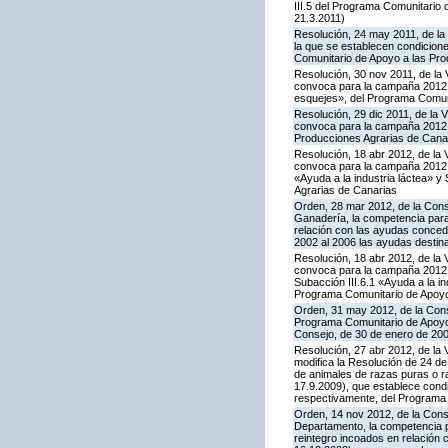
III.5 del Programa Comunitario
21.3.2011)
Resolución, 24 may 2011, de la 
la que se establecen condicione
Comunitario de Apoyo a las Pro
Resolución, 30 nov 2011, de la 
convoca para la campaña 2012 la
esquejes», del Programa Comuni
Resolución, 29 dic 2011, de la 
convoca para la campaña 2012 l
Producciones Agrarias de Cana
Resolución, 18 abr 2012, de la 
convoca para la campaña 2012 l
«Ayuda a la industria láctea» 
Agrarias de Canarias
Orden, 28 mar 2012, de la Conse
Ganadería, la competencia para
relación con las ayudas conced
2002 al 2006 las ayudas destin
Resolución, 18 abr 2012, de la 
convoca para la campaña 2012 l
Subacción III.6.1 «Ayuda a la i
Programa Comunitario de Apoyo
Orden, 31 may 2012, de la Conse
Programa Comunitario de Apoyo a
Consejo, de 30 de enero de 20
Resolución, 27 abr 2012, de la 
modifica la Resolución de 24 d
de animales de razas puras o r
17.9.2009), que establece condi
respectivamente, del Programa 
Orden, 14 nov 2012, de la Conse
Departamento, la competencia pa
reintegro incoados en relación