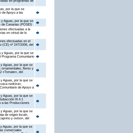
egradas en programas de
as, por la que se
o de Apoyo a las
 y Aguas, por la que se
as de Canarias (POSEI)
iones efectuadas a la
ias en virtud de lo
ones efectuadas en el
o (CE) nº 247/2006, del
 y Aguas, por la que se
del Programa Comunitario
 y Aguas, por la que se
s ornamentales, flores y
.2 «Tomate», del
 y Aguas, por la que se
 vaca nodriza»,
a Comunitario de Apoyo a
 y Aguas, por la que se
ubacción III.4.1
o a las Producciones
 y Aguas, por la que se
a de origen local»,
caprino y ovino», del
 y Aguas, por la que se
zas comerciales