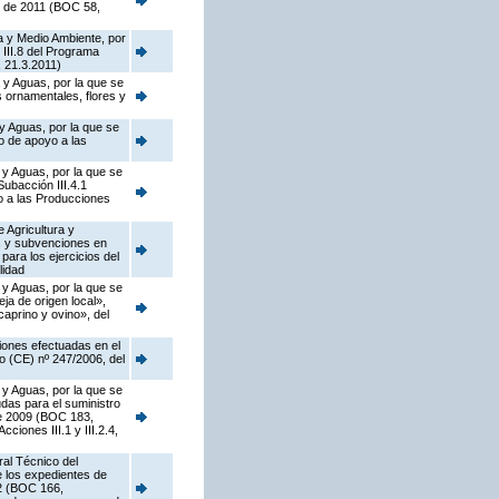
o de 2011 (BOC 58,
a y Medio Ambiente, por
 III.8 del Programa
 21.3.2011)
 y Aguas, por la que se
s ornamentales, flores y
y Aguas, por la que se
o de apoyo a las
 y Aguas, por la que se
ubacción III.4.1
o a las Producciones
 Agricultura y
as y subvenciones en
ara los ejercicios del
lidad
 y Aguas, por la que se
a de origen local»,
caprino y ovino», del
iones efectuadas en el
o (CE) nº 247/2006, del
 y Aguas, por la que se
das para el suministro
de 2009 (BOC 183,
ciones III.1 y III.2.4,
ral Técnico del
e los expedientes de
02 (BOC 166,