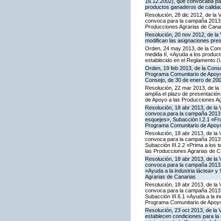
16.12.2002), que convocaba par
productos ganaderos de calida
Resolución, 28 dic 2012, de la 
convoca para la campaña 2013 l
Producciones Agrarias de Cana
Resolución, 20 nov 2012, de la 
modifican las asignaciones pre
Orden, 24 may 2013, de la Conse
medida II, «Ayuda a los produc
establecido en el Reglamento (
Orden, 19 feb 2013, de la Conse
Programa Comunitario de Apoyo a
Consejo, de 30 de enero de 20
Resolución, 22 mar 2013, de la 
amplía el plazo de presentación
de Apoyo a las Producciones Ag
Resolución, 18 abr 2013, de la 
convoca para la campaña 2013 la
esquejes», Subacción I.2.1 «Fru
Programa Comunitario de Apoyo
Resolución, 18 abr 2013, de la 
convoca para la campaña 2013 la
Subacción III.2.2 «Prima a los 
las Producciones Agrarias de C
Resolución, 18 abr 2013, de la 
convoca para la campaña 2013 l
«Ayuda a la industria láctea» 
Agrarias de Canarias
Resolución, 18 abr 2013, de la 
convoca para la campaña 2013 l
Subacción III.6.1 «Ayuda a la i
Programa Comunitario de Apoyo
Resolución, 23 oct 2013, de la 
establecen condiciones para la