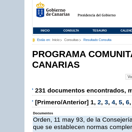
INICIO
CONSULTA
TESAURO
CALEN
Estás en:
Inicio
Consultas
Resultado Consulta
PROGRAMA COMUNITA
CANARIAS
231 documentos encontrados, mo
[Primero/Anterior]
1
,
2
,
3
,
4
,
5
,
6
Documentos
Orden, 11 may 93, de la Consejería 
que se establecen normas compleme