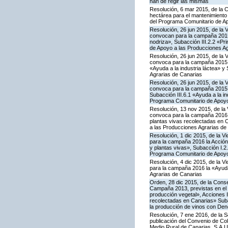
han de regir las mismas
Resolución, 6 mar 2015, de la 
hectárea para el mantenimiento 
del Programa Comunitario de A
Resolución, 26 jun 2015, de la 
convocan para la campaña 2015 
nodriza», Subacción III.2.2 «Pr
de Apoyo a las Producciones Ag
Resolución, 26 jun 2015, de la 
convoca para la campaña 2015 l
«Ayuda a la industria láctea» 
Agrarias de Canarias
Resolución, 26 jun 2015, de la 
convoca para la campaña 2015 l
Subacción III.6.1 «Ayuda a la i
Programa Comunitario de Apoyo
Resolución, 13 nov 2015, de la 
convoca para la campaña 2016 la 
plantas vivas recolectadas en 
a las Producciones Agrarias de
Resolución, 1 dic 2015, de la V
para la campaña 2016 la Acción I
y plantas vivas», Subacción I.2
Programa Comunitario de Apoyo
Resolución, 4 dic 2015, de la V
para la campaña 2016 la «Ayuda
Agrarias de Canarias
Orden, 28 dic 2015, de la Conse
Campaña 2013, previstas en el 
producción vegetal», Acciones I.
recolectadas en Canarias» Subac
la producción de vinos con De
Resolución, 7 ene 2016, de la S
publicación del Convenio de Col
Medio Rural de Canarias, S.A.U