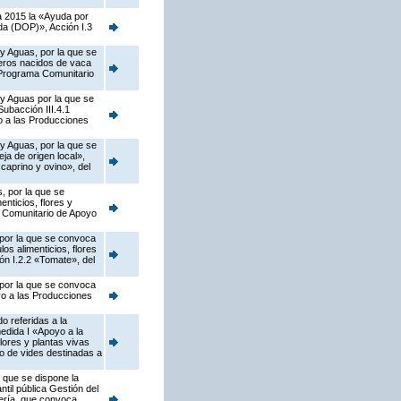
a 2015 la «Ayuda por
da (DOP)», Acción I.3
 y Aguas, por la que se
neros nacidos de vaca
l Programa Comunitario
 y Aguas por la que se
ubacción III.4.1
o a las Producciones
 y Aguas, por la que se
a de origen local»,
caprino y ovino», del
, por la que se
nticios, flores y
a Comunitario de Apoyo
 por la que se convoca
os alimenticios, flores
ión I.2.2 «Tomate», del
 por la que se convoca
yo a las Producciones
o referidas a la
edida I «Apoyo a la
flores y plantas vivas
vo de vides destinadas a
 que se dispone la
til pública Gestión del
jería, que convoca