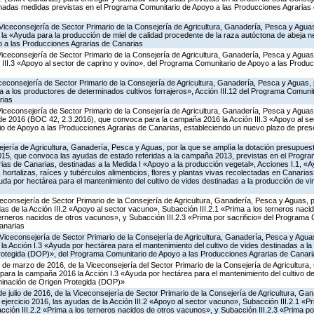
nadas medidas previstas en el Programa Comunitario de Apoyo a las Producciones Agrarias 
Viceconsejería de Sector Primario de la Consejería de Agricultura, Ganadería, Pesca y Aguas
 «Ayuda para la producción de miel de calidad procedente de la raza autóctona de abeja neg
 a las Producciones Agrarias de Canarias
Viceconsejería de Sector Primario de la Consejería de Agricultura, Ganadería, Pesca y Agua
 III.3 «Apoyo al sector de caprino y ovino», del Programa Comunitario de Apoyo a las Produ
iceconsejería de Sector Primario de la Consejería de Agricultura, Ganadería, Pesca y Aguas,
a los productores de determinados cultivos forrajeros», Acción III.12 del Programa Comunit
rias
Viceconsejería de Sector Primario de la Consejería de Agricultura, Ganadería, Pesca y Aguas,
 de 2016 (BOC 42, 2.3.2016), que convoca para la campaña 2016 la Acción III.3 «Apoyo al se
o de Apoyo a las Producciones Agrarias de Canarias, estableciendo un nuevo plazo de prese
jería de Agricultura, Ganadería, Pesca y Aguas, por la que se amplía la dotación presupuesta
15, que convoca las ayudas de estado referidas a la campaña 2013, previstas en el Progr
as de Canarias, destinadas a la Medida I «Apoyo a la producción vegetal», Acciones I.1, «A
, hortalizas, raíces y tubérculos alimenticios, flores y plantas vivas recolectadas en Canaria
yuda por hectárea para el mantenimiento del cultivo de vides destinadas a la producción de 
iceconsejería de Sector Primario de la Consejería de Agricultura, Ganadería, Pesca y Aguas,
s de la Acción III.2 «Apoyo al sector vacuno», Subacción III.2.1 «Prima a los terneros naci
terneros nacidos de otros vacunos», y Subacción III.2.3 «Prima por sacrificio» del Programa
anarias
Viceconsejería de Sector Primario de la Consejería de Agricultura, Ganadería, Pesca y Aguas
 Acción I.3 «Ayuda por hectárea para el mantenimiento del cultivo de vides destinadas a la
otegida (DOP)», del Programa Comunitario de Apoyo a las Producciones Agrarias de Canari
 de marzo de 2016, de la Viceconsejería del Sector Primario de la Consejería de Agricultura
ara la campaña 2016 la Acción I.3 «Ayuda por hectárea para el mantenimiento del cultivo de
inación de Origen Protegida (DOP)»
de julio de 2016, de la Viceconsejería de Sector Primario de la Consejería de Agricultura, G
ejercicio 2016, las ayudas de la Acción III.2 «Apoyo al sector vacuno», Subacción III.2.1 «Pr
ción III.2.2 «Prima a los terneros nacidos de otros vacunos», y Subacción III.2.3 «Prima por