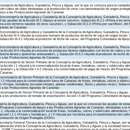
Consejería de Agricultura, Ganadería, Pesca y Aguas, por la que se convoca para la campañ
del cultivo de vides destinadas a la producción de vinos con denominación de origen protegi
poyo a las Producciones Agrarias de Canarias
Viceconsejería de Agricultura y Ganadería de la Consejería de Agricultura, Ganadería, Pesca
las ayudas de la Acción III.2 «Apoyo al sector vacuno», Subacción III.2.1 «Prima a los ter
ima a los terneros nacidos de otros vacunos», y Subacción III.2.3 «Prima por sacrificio», de
rarias de Canarias
Viceconsejería de Agricultura y Ganadería de la Consejería de Agricultura, Ganadería, Pesca
a Acción III.4 «Ayuda al consumo humano de productos de leche de vaca de origen local», S
y Subacción III.4.2 «Ayuda al productor de leche de vaca», del Programa Comunitario de Apoy
Viceconsejería de Agricultura y Ganadería de la Consejería de Agricultura, Ganadería, Pesca
a Acción III.6 «Ayuda al consumo de productos lácteos elaborados con leche de cabra y ovej
ndustria láctea y queserías artesanales», y Subacción III.6.2 «Ayuda al productor de leche de 
 a las Producciones Agrarias de Canarias
Viceconsejería de Sector Primario de la Consejería de Agricultura, Ganadería, Pesca y Aguas
Acción I.1 «Ayuda a la comercialización local de frutas, hortalizas, raíces y tubérculos alime
Canarias» y la Subacción I.4.2 «Ayuda a la comercialización de papa de mesa» del Program
 Canarias
iceconsejería de Sector Primario de la Consejería de Agricultura, Ganadería, Pesca y Aguas,
.2 «Ayuda para la comercialización fuera de Canarias de frutas, hortalizas, raíces y tubércul
.1 «Frutas, hortalizas (excepto tomate), plantas medicinales, flores y plantas vivas»; Subacc
 a las Producciones Agrarias de Canarias
iceconsejería de Sector Primario de la Consejería de Agricultura, Ganadería, Pesca y Aguas,
 a los productores de tomate de exportación», Acción I.5 del Programa Comunitario de Apo
jería de Agricultura, Ganadería, Pesca y Aguas, por la que se convocan las ayudas de estad
Programa Comunitario de Apoyo a las Producciones Agrarias de Canarias, destinadas a la m
1, «Ayuda a la comercialización local de frutas, hortalizas, raíces y tubérculos alimenticios, 
ción I.1.1 «Frutas y hortalizas», y I.3 «Ayuda por hectárea para el mantenimiento del culti
nominación de Origen Protegida (DOP)»
ecretaría General Técnica de la Consejería de Agricultura, Ganadería, Pesca y Aguas, por la
aboración entre la Consejería de Agricultura, Ganadería, Pesca y Aguas y la sociedad mercan
. (GMR Canarias) para entregar y distribuir las ayudas previstas en la orden de esta Conse