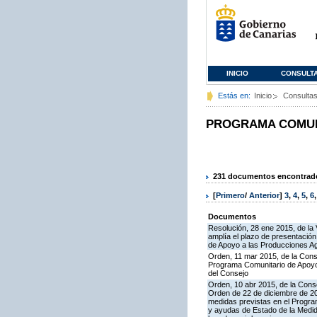
INICIO
CONSULT
Estás en:
Inicio
Consulta
PROGRAMA COMUNI
231 documentos encontrados
[
Primero
/
Anterior
]
3
,
4
,
5
,
6
Documentos
Resolución, 28 ene 2015, de la 
amplía el plazo de presentació
de Apoyo a las Producciones A
Orden, 11 mar 2015, de la Conse
Programa Comunitario de Apoyo 
del Consejo
Orden, 10 abr 2015, de la Conse
Orden de 22 de diciembre de 2
medidas previstas en el Progra
y ayudas de Estado de la Medid