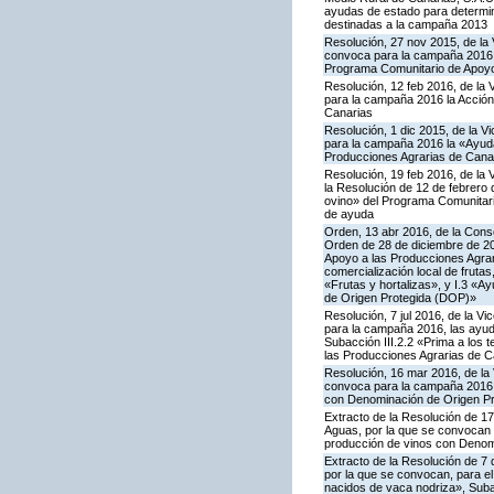
ayudas de estado para determi
destinadas a la campaña 2013
Resolución, 27 nov 2015, de la 
convoca para la campaña 2016 la
Programa Comunitario de Apoyo
Resolución, 12 feb 2016, de la 
para la campaña 2016 la Acción
Canarias
Resolución, 1 dic 2015, de la V
para la campaña 2016 la «Ayuda 
Producciones Agrarias de Cana
Resolución, 19 feb 2016, de la 
la Resolución de 12 de febrero
ovino» del Programa Comunitari
de ayuda
Orden, 13 abr 2016, de la Conse
Orden de 28 de diciembre de 20
Apoyo a las Producciones Agrari
comercialización local de frutas
«Frutas y hortalizas», y I.3 «A
de Origen Protegida (DOP)»
Resolución, 7 jul 2016, de la V
para la campaña 2016, las ayuda
Subacción III.2.2 «Prima a los 
las Producciones Agrarias de C
Resolución, 16 mar 2016, de la 
convoca para la campaña 2016 la
con Denominación de Origen Pr
Extracto de la Resolución de 17
Aguas, por la que se convocan p
producción de vinos con Denom
Extracto de la Resolución de 7 
por la que se convocan, para el 
nacidos de vaca nodriza», Subac