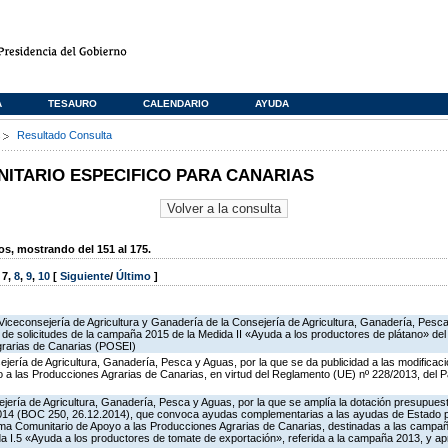
A
TESAURO
CALENDARIO
AYUDA
s
Resultado Consulta
TARIO ESPECIFICO PARA CANARIAS
, mostrando del 151 al 175.
,
7
,
8
,
9
,
10
[
Siguiente
/
Último
]
Viceconsejería de Agricultura y Ganadería de la Consejería de Agricultura, Ganadería, Pesca
n de solicitudes de la campaña 2015 de la Medida II «Ayuda a los productores de plátano» d
grarias de Canarias (POSEI)
jería de Agricultura, Ganadería, Pesca y Aguas, por la que se da publicidad a las modificac
a las Producciones Agrarias de Canarias, en virtud del Reglamento (UE) nº 228/2013, del 
jería de Agricultura, Ganadería, Pesca y Aguas, por la que se amplía la dotación presupuesta
014 (BOC 250, 26.12.2014), que convoca ayudas complementarias a las ayudas de Estado 
ma Comunitario de Apoyo a las Producciones Agrarias de Canarias, destinadas a las campa
a I.5 «Ayuda a los productores de tomate de exportación», referida a la campaña 2013, y a