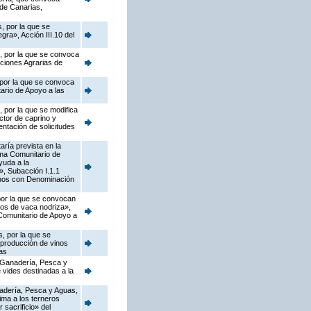
de Canarias,
, por la que se
ra», Acción III.10 del
s, por la que se convoca
cciones Agrarias de
 por la que se convoca
ario de Apoyo a las
 por la que se modifica
ctor de caprino y
ntación de solicitudes
ría prevista en la
ama Comunitario de
yuda a la
s», Subacción I.1.1
vinos con Denominación
 por la que se convocan
dos de vaca nodriza»,
 Comunitario de Apoyo a
, por la que se
 producción de vinos
as
, Ganadería, Pesca y
 vides destinadas a la
anadería, Pesca y Aguas,
ima a los terneros
 sacrificio» del