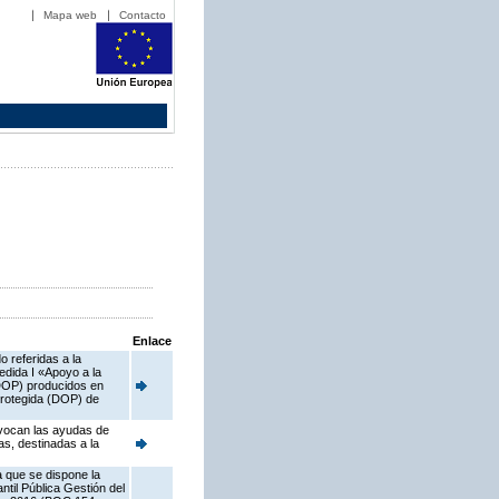
Mapa web
Contacto
Enlace
 referidas a la
dida I «Apoyo a la
(DOP) producidos en
 protegida (DOP) de
nvocan las ayudas de
s, destinadas a la
a que se dispone la
til Pública Gestión del