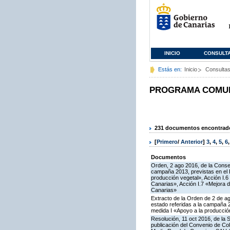
INICIO
CONSULT
Estás en:
Inicio
Consulta
PROGRAMA COMUNI
231 documentos encontrados
[
Primero
/
Anterior
]
3
,
4
,
5
,
6
Documentos
Orden, 2 ago 2016, de la Consej
campaña 2013, previstas en el 
producción vegetal», Acción I.
Canarias», Acción I.7 «Mejora d
Canarias»
Extracto de la Orden de 2 de a
estado referidas a la campaña 
medida I «Apoyo a la producció
Resolución, 11 oct 2016, de la 
publicación del Convenio de Col