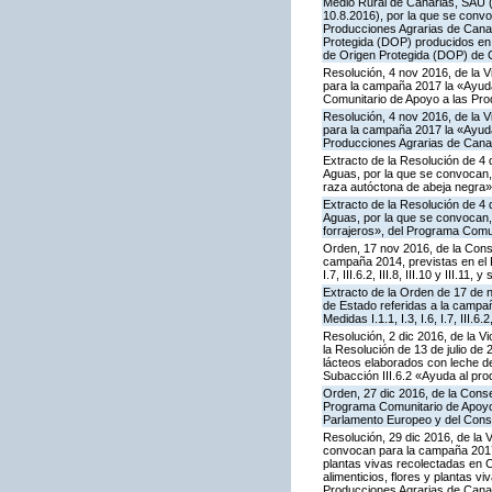
Medio Rural de Canarias, SAU (
10.8.2016), por la que se conv
Producciones Agrarias de Canar
Protegida (DOP) producidos en 
de Origen Protegida (DOP) de 
Resolución, 4 nov 2016, de la V
para la campaña 2017 la «Ayuda 
Comunitario de Apoyo a las Pro
Resolución, 4 nov 2016, de la V
para la campaña 2017 la «Ayuda 
Producciones Agrarias de Cana
Extracto de la Resolución de 4 
Aguas, por la que se convocan, 
raza autóctona de abeja negra»
Extracto de la Resolución de 4 
Aguas, por la que se convocan, 
forrajeros», del Programa Comu
Orden, 17 nov 2016, de la Cons
campaña 2014, previstas en el P
I.7, III.6.2, III.8, III.10 y III.
Extracto de la Orden de 17 de 
de Estado referidas a la campa
Medidas I.1.1, I.3, I.6, I.7, III.
Resolución, 2 dic 2016, de la V
la Resolución de 13 de julio d
lácteos elaborados con leche de
Subacción III.6.2 «Ayuda al pr
Orden, 27 dic 2016, de la Conse
Programa Comunitario de Apoyo 
Parlamento Europeo y del Cons
Resolución, 29 dic 2016, de la 
convocan para la campaña 2017 la
plantas vivas recolectadas en C
alimenticios, flores y plantas 
Producciones Agrarias de Cana