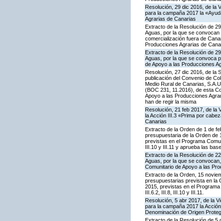
Resolución, 29 dic 2016, de la 
para la campaña 2017 la «Ayuda
Agrarias de Canarias
Extracto de la Resolución de 29
Aguas, por la que se convocan p
comercialización fuera de Cana
Producciones Agrarias de Cana
Extracto de la Resolución de 29
Aguas, por la que se convoca p
de Apoyo a las Producciones Ag
Resolución, 27 dic 2016, de la 
publicación del Convenio de Col
Medio Rural de Canarias, S.A.U
(BOC 231, 11.2016), de esta Co
Apoyo a las Producciones Agrarias
han de regir la misma
Resolución, 21 feb 2017, de la 
la Acción III.3 «Prima por cab
Canarias
Extracto de la Orden de 1 de fe
presupuestaria de la Orden de
previstas en el Programa Comunit
III.10 y III.11 y aprueba las ba
Extracto de la Resolución de 22
Aguas, por la que se convocan, 
Comunitario de Apoyo a las Pro
Extracto de la Orden, 15 noviem
presupuestarias prevista en la
2015, previstas en el Programa C
III.6.2, III.8, III.10 y III.11.
Resolución, 5 abr 2017, de la V
para la campaña 2017 la Acción 
Denominación de Origen Proteg
Extracto de la Resolución de 5 