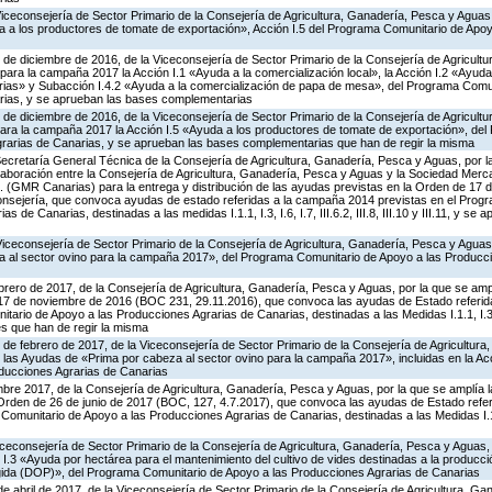
Viceconsejería de Sector Primario de la Consejería de Agricultura, Ganadería, Pesca y Aguas
 a los productores de tomate de exportación», Acción I.5 del Programa Comunitario de Apo
 de diciembre de 2016, de la Viceconsejería de Sector Primario de la Consejería de Agricult
ara la campaña 2017 la Acción I.1 «Ayuda a la comercialización local», la Acción I.2 «Ayuda
rias» y Subacción I.4.2 «Ayuda a la comercialización de papa de mesa», del Programa Comun
rias, y se aprueban las bases complementarias
 de diciembre de 2016, de la Viceconsejería de Sector Primario de la Consejería de Agricult
ara la campaña 2017 la Acción I.5 «Ayuda a los productores de tomate de exportación», de
rarias de Canarias, y se aprueban las bases complementarias que han de regir la misma
Secretaría General Técnica de la Consejería de Agricultura, Ganadería, Pesca y Aguas, por l
aboración entre la Consejería de Agricultura, Ganadería, Pesca y Aguas y la Sociedad Mercan
. (GMR Canarias) para la entrega y distribución de las ayudas previstas en la Orden de 17
nsejería, que convoca ayudas de estado referidas a la campaña 2014 previstas en el Prog
 de Canarias, destinadas a las medidas I.1.1, I.3, I.6, I.7, III.6.2, III.8, III.10 y III.11, y s
Viceconsejería de Sector Primario de la Consejería de Agricultura, Ganadería, Pesca y Agua
eza al sector ovino para la campaña 2017», del Programa Comunitario de Apoyo a las Producc
brero de 2017, de la Consejería de Agricultura, Ganadería, Pesca y Aguas, por la que se ampl
 17 de noviembre de 2016 (BOC 231, 29.11.2016), que convoca las ayudas de Estado referid
ario de Apoyo a las Producciones Agrarias de Canarias, destinadas a las Medidas I.1.1, I.3, I.6,
ses que han de regir la misma
 de febrero de 2017, de la Viceconsejería de Sector Primario de la Consejería de Agricultur
las Ayudas de «Prima por cabeza al sector ovino para la campaña 2017», incluidas en la Acc
ducciones Agrarias de Canarias
bre 2017, de la Consejería de Agricultura, Ganadería, Pesca y Aguas, por la que se amplía l
 Orden de 26 de junio de 2017 (BOC, 127, 4.7.2017), que convoca las ayudas de Estado refe
omunitario de Apoyo a las Producciones Agrarias de Canarias, destinadas a las Medidas I.1.1, I
iceconsejería de Sector Primario de la Consejería de Agricultura, Ganadería, Pesca y Aguas
I.3 «Ayuda por hectárea para el mantenimiento del cultivo de vides destinadas a la producci
ida (DOP)», del Programa Comunitario de Apoyo a las Producciones Agrarias de Canarias
de abril de 2017, de la Viceconsejería de Sector Primario de la Consejería de Agricultura, G