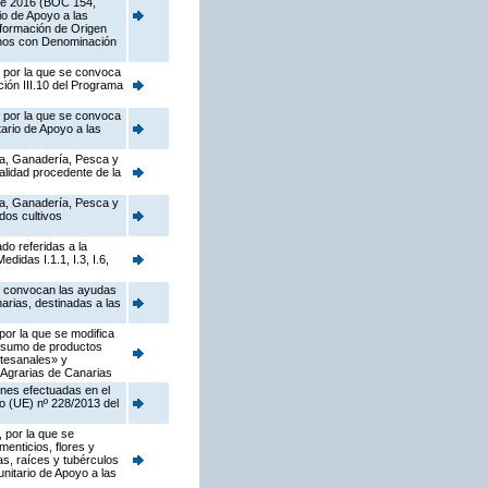
 de 2016 (BOC 154,
io de Apoyo a las
sformación de Origen
Vinos con Denominación
, por la que se convoca
ión III.10 del Programa
, por la que se convoca
ario de Apoyo a las
ura, Ganadería, Pesca y
alidad procedente de la
ura, Ganadería, Pesca y
dos cultivos
do referidas a la
idas I.1.1, I.3, I.6,
se convocan las ayudas
arias, destinadas a las
por la que se modifica
onsumo de productos
rtesanales» y
 Agrarias de Canarias
ones efectuadas en el
o (UE) nº 228/2013 del
 por la que se
menticios, flores y
as, raíces y tubérculos
nitario de Apoyo a las