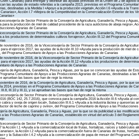
GMR Canarias) para entregar y distribuir las ayudas previstas en la Orden de 2 de agosto
ocan las ayudas de estado referidas a la campaña 2013, previstas en el Programa Comunitar
ias, destinadas a la Medida I «Apoyo a la producción vegetal», Acción I.6 «Ayuda a la Tran
Canarias», Acción I.7 «Mejora de la Competitividad en la Comercialización Exterior de los 
Canarias»
iceconsejería de Sector Primario de la Consejería de Agricultura, Ganadería, Pesca y Aguas
para la producción de miel de calidad procedente de la raza autóctona de abeja negra», Acc
ducciones Agrarias de Canarias
iceconsejería de Sector Primario de la Consejería de Agricultura, Ganadería, Pesca y Aguas
a los productores de determinados cultivos forrajeros», Acción III.12 del Programa Comunit
rias
de noviembre de 2016, de la Viceconsejería de Sector Primario de la Consejería de Agricult
para el ejercicio 2017, las ayudas de la Acción III.10 «Ayuda para la producción de miel de c
, del Programa Comunitario de Apoyo a las Producciones Agrarias de Canarias
de noviembre de 2016, de la Viceconsejería de Sector Primario de la Consejería de Agricult
para el ejercicio 2017, las ayudas de la Acción III.12 «Ayuda a los productores de determina
nitario de Apoyo a las Producciones Agrarias de Canarias
ejería de Agricultura, Ganadería, Pesca y Aguas, por la que se convocan las ayudas de Esta
rograma Comunitario de Apoyo a las Producciones Agrarias de Canarias, destinadas a las Med
11, y se aprueban las bases que han de regir la misma
noviembre de 2016, de la Consejería de Agricultura, Ganadería, Pesca y Aguas, por la que 
ña 2014, previstas en el Programa Comunitario de Apoyo a las Producciones Agrarias de Can
6.2, III.8, III.10 y III.11, y se aprueban las bases que han de regir la misma
iceconsejería de Sector Primario de la Consejería de Agricultura, Ganadería, Pesca y Aguas, 
e 2016 (BOC 142, 25.7.2016), que convoca para la campaña 2016 la Acción III.6 «Ayuda al c
 cabra y oveja de origen local», Subacción III.6.1 «Ayuda a la industria láctea y queserías a
oductor de leche de caprino y ovino», del Programa Comunitario de Apoyo a las Producciones
jería de Agricultura, Ganadería, Pesca y Aguas, por la que se da publicidad a las modificaci
a las Producciones Agrarias de Canarias, establecido en virtud del artículo 3 del Reglament
ejo
Viceconsejería de Sector Primario de la Consejería de Agricultura, Ganadería, Pesca y Aguas,
 Acción I.1 «Ayuda a la comercialización local de frutas, hortalizas, raíces y tubérculos ali
anarias», la Acción I.2 «Ayuda para la comercialización fuera de Canarias de frutas, hortaliz
vivas» y la Subacción I.4.2 «Ayuda a la comercialización de papa de mesa» del Programa Comu
rias