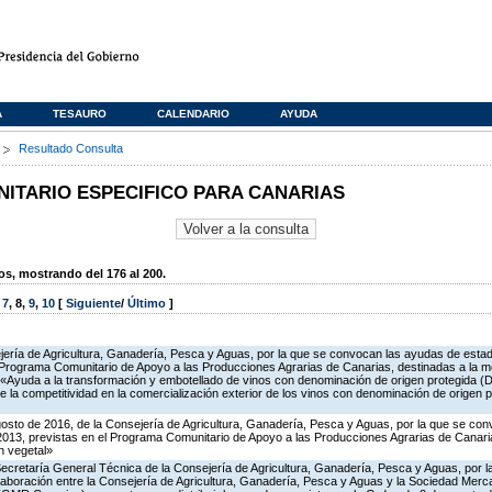
A
TESAURO
CALENDARIO
AYUDA
s
Resultado Consulta
TARIO ESPECIFICO PARA CANARIAS
, mostrando del 176 al 200.
,
7
,
8
,
9
,
10
[
Siguiente
/
Último
]
ería de Agricultura, Ganadería, Pesca y Aguas, por la que se convocan las ayudas de estado
Programa Comunitario de Apoyo a las Producciones Agrarias de Canarias, destinadas a la me
6 «Ayuda a la transformación y embotellado de vinos con denominación de origen protegida 
e la competitividad en la comercialización exterior de los vinos con denominación de origen
gosto de 2016, de la Consejería de Agricultura, Ganadería, Pesca y Aguas, por la que se co
2013, previstas en el Programa Comunitario de Apoyo a las Producciones Agrarias de Canaria
n vegetal»
Secretaría General Técnica de la Consejería de Agricultura, Ganadería, Pesca y Aguas, por l
aboración entre la Consejería de Agricultura, Ganadería, Pesca y Aguas y la Sociedad Mercan