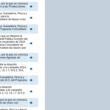
, por la que se convoca
yo a las Producciones
ura, Ganadería, Pesca y
 para la
itario de Apoyo a las
ura, Ganadería, Pesca y
l Programa Comunitario
a que se dispone la
til Pública Gestión del
 de noviembre de 2016
rama Comunitario de
e aprueban las bases que
s, por la que se convoca
iones Agrarias de
ía la dotación
as a la campaña 2014,
 I.7, III.6.2, III.8,
a, Ganadería, Pesca y
ión III.3, del Programa
a dotación
ridas a la campaña
.3, I.6, I.7 ,III.4.2,
, por la que se convoca
ón de vinos con
anadería, Pesca y Aguas,