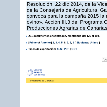
Resolución, 22 dic 2014, de la Vic
de la Consejería de Agricultura, G
convoca para la campaña 2015 la a
ovino», Acción III.3 del Programa 
Producciones Agrarias de Canaria
231 documentos encontrados, mostrando del 126 al 150.
[
Primero
/
Anterior
]
2
,
3
,
4
,
5
,
6
,
7
,
8
,
9
[
Siguiente
/
Último
]
Tipos de exportación:
XLS
|
PDF
|
ODT
© Gobierno de Canarias