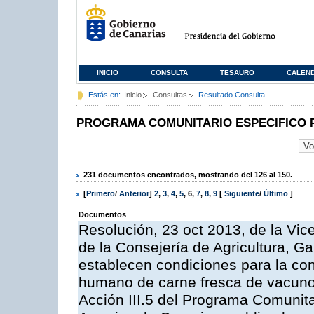
INICIO
CONSULTA
TESAURO
CALEN
Estás en:
Inicio
Consultas
Resultado Consulta
PROGRAMA COMUNITARIO ESPECIFICO 
231 documentos encontrados, mostrando del 126 al 150.
[
Primero
/
Anterior
]
2
,
3
,
4
,
5
,
6
,
7
,
8
,
9
[
Siguiente
/
Último
]
Documentos
Resolución, 23 oct 2013, de la Vic
de la Consejería de Agricultura, G
establecen condiciones para la co
humano de carne fresca de vacuno, 
Acción III.5 del Programa Comunit