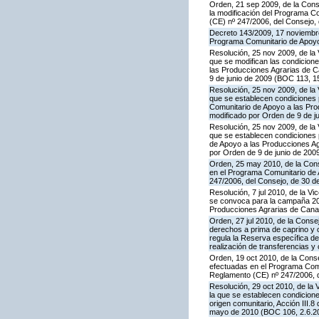
Orden, 21 sep 2009, de la Conse
la modificación del Programa Co
(CE) nº 247/2006, del Consejo
Decreto 143/2009, 17 noviembre,
Programa Comunitario de Apoyo
Resolución, 25 nov 2009, de la 
que se modifican las condicion
las Producciones Agrarias de 
9 de junio de 2009 (BOC 113, 1
Resolución, 25 nov 2009, de la 
que se establecen condiciones p
Comunitario de Apoyo a las Pr
modificado por Orden de 9 de j
Resolución, 25 nov 2009, de la 
que se establecen condiciones p
de Apoyo a las Producciones A
por Orden de 9 de junio de 200
Orden, 25 may 2010, de la Conse
en el Programa Comunitario de A
247/2006, del Consejo, de 30 d
Resolución, 7 jul 2010, de la V
se convoca para la campaña 201
Producciones Agrarias de Canar
Orden, 27 jul 2010, de la Conse
derechos a prima de caprino y 
regula la Reserva específica d
realización de transferencias y
Orden, 19 oct 2010, de la Conse
efectuadas en el Programa Comun
Reglamento (CE) nº 247/2006, 
Resolución, 29 oct 2010, de la 
la que se establecen condicione
origen comunitario, Acción III
mayo de 2010 (BOC 106, 2.6.20