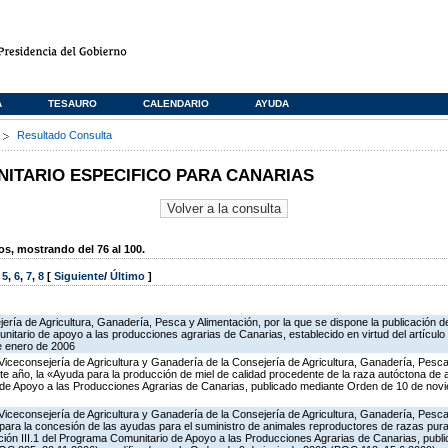
A
TESAURO
CALENDARIO
AYUDA
s
Resultado Consulta
TARIO ESPECIFICO PARA CANARIAS
, mostrando del 76 al 100.
,
5
,
6
,
7
,
8
[
Siguiente
/
Último
]
ería de Agricultura, Ganadería, Pesca y Alimentación, por la que se dispone la publicación d
itario de apoyo a las producciones agrarias de Canarias, establecido en virtud del artícul
e enero de 2006
Viceconsejería de Agricultura y Ganadería de la Consejería de Agricultura, Ganadería, Pesca 
te año, la «Ayuda para la producción de miel de calidad procedente de la raza autóctona de
o de Apoyo a las Producciones Agrarias de Canarias, publicado mediante Orden de 10 de no
Viceconsejería de Agricultura y Ganadería de la Consejería de Agricultura, Ganadería, Pesca 
para la concesión de las ayudas para el suministro de animales reproductores de razas pur
cción III.1 del Programa Comunitario de Apoyo a las Producciones Agrarias de Canarias, pub