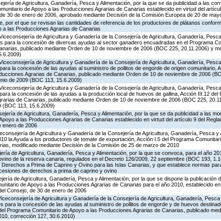
jería de Agricultura, Ganadería, Pesca y Alimentación, por la que se da publicidad a las co
munitario de Apoyo a las Producciones Agrarias de Canarias establecido en virtud del artícu
, de 30 de enero de 2006, aprobado mediante Decisión de la Comisión Europea de 20 de may
 por el que se revisan las cantidades de referencia de los productores de plátanos conforme
 a las Producciones Agrarias de Canarias
Viceconsejería de Agricultura y Ganadería de la Consejería de Agricultura, Ganadería, Pesca 
es para la concesión de diversas ayudas al sector ganadero encuadradas en el Programa Co
Canarias, publicado mediante Orden de 10 de noviembre de 2006 (BOC 225, 20.11.2006) y mo
5.6.2009)
Viceconsejería de Agricultura y Ganadería de la Consejería de Agricultura, Ganadería, Pesca 
ara la concesión de las ayudas al suministro de pollitos de engorde de origen comunitario, A
oducciones Agrarias de Canarias, publicado mediante Orden de 10 de noviembre de 2006 (B
unio de 2009 (BOC 113, 15.6.2009)
Viceconsejería de Agricultura y Ganadería de la Consejería de Agricultura, Ganadería, Pesca 
ara la concesión de las ayudas a la producción local de huevos de gallina, Acción III.12 de
grarias de Canarias, publicado mediante Orden de 10 de noviembre de 2006 (BOC 225, 20.11
9 (BOC 113, 15.6.2009)
jería de Agricultura, Ganadería, Pesca y Alimentación, por la que se da publicidad a las mo
poyo a las Producciones Agrarias de Canarias establecido en virtud del artículo 9 del Regl
e enero de 2006
iceconsejería de Agricultura y Ganadería de la Consejería de Agricultura, Ganadería, Pesca y 
0 la Ayuda a los productores de tomate de exportación, Acción I.5 del Programa Comunitari
ias, modificado mediante Decisión de la Comisión de 25 de marzo de 2010
jería de Agricultura, Ganadería, Pesca y Alimentación, por la que se convoca, para el año 20
ovino de la reserva canaria, regulados en el Decreto 126/2009, 22 septiembre (BOC 193, 1.1
e Derechos a Prima de Caprino y Ovino para las Islas Canarias, y que establece normas para
 cesiones de derechos a prima de caprino y ovino
jería de Agricultura, Ganadería, Pesca y Alimentación, por la que se dispone la publicación 
itario de Apoyo a las Producciones Agrarias de Canarias para el año 2010, establecido en vi
del Consejo, de 30 de enero de 2006
Viceconsejería de Agricultura y Ganadería de la Consejería de Agricultura, Ganadería, Pesca
s para la concesión de las ayudas al suministro de pollitos de engorde y de huevos destinad
.8 del Programa Comunitario de Apoyo a las Producciones Agrarias de Canarias, publicado me
10, corrección 127, 30.6.2010)