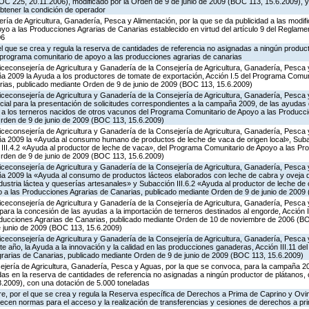
C 225, 20.11.2006), modificado por la Orden de 9 de junio de 2009 (BOC 113, 15.6.2009), y
obtener la condición de operador
ería de Agricultura, Ganadería, Pesca y Alimentación, por la que se da publicidad a las modi
o a las Producciones Agrarias de Canarias establecido en virtud del artículo 9 del Reglame
06
 el que se crea y regula la reserva de cantidades de referencia no asignadas a ningún produc
l programa comunitario de apoyo a las producciones agrarias de canarias
iceconsejería de Agricultura y Ganadería de la Consejería de Agricultura, Ganadería, Pesca y
 2009 la Ayuda a los productores de tomate de exportación, Acción I.5 del Programa Comuni
ias, publicado mediante Orden de 9 de junio de 2009 (BOC 113, 15.6.2009)
iceconsejería de Agricultura y Ganadería de la Consejería de Agricultura, Ganadería, Pesca y
cial para la presentación de solicitudes correspondientes a la campaña 2009, de las ayudas 
a a los terneros nacidos de otros vacunos del Programa Comunitario de Apoyo a las Producc
rden de 9 de junio de 2009 (BOC 113, 15.6.2009)
iceconsejería de Agricultura y Ganadería de la Consejería de Agricultura, Ganadería, Pesca y
a 2009 la «Ayuda al consumo humano de productos de leche de vaca de origen local», Subac
n III.4.2 «Ayuda al productor de leche de vaca», del Programa Comunitario de Apoyo a las Pr
rden de 9 de junio de 2009 (BOC 113, 15.6.2009)
iceconsejería de Agricultura y Ganadería de la Consejería de Agricultura, Ganadería, Pesca y
 2009 la «Ayuda al consumo de productos lácteos elaborados con leche de cabra y oveja de
ndustria láctea y queserías artesanales» y Subacción III.6.2 «Ayuda al productor de leche de 
a las Producciones Agrarias de Canarias, publicado mediante Orden de 9 de junio de 2009
iceconsejería de Agricultura y Ganadería de la Consejería de Agricultura, Ganadería, Pesca y
ara la concesión de las ayudas a la importación de terneros destinados al engorde, Acción I
oducciones Agrarias de Canarias, publicado mediante Orden de 10 de noviembre de 2006 (BO
e junio de 2009 (BOC 113, 15.6.2009)
iceconsejería de Agricultura y Ganadería de la Consejería de Agricultura, Ganadería, Pesca y
e año, la Ayuda a la innovación y la calidad en las producciones ganaderas, Acción III.11 d
rarias de Canarias, publicado mediante Orden de 9 de junio de 2009 (BOC 113, 15.6.2009)
ejería de Agricultura, Ganadería, Pesca y Aguas, por la que se convoca, para la campaña 20
idas en la reserva de cantidades de referencia no asignadas a ningún productor de plátanos,
8.2009), con una dotación de 5.000 toneladas
e, por el que se crea y regula la Reserva específica de Derechos a Prima de Caprino y Ovin
lecen normas para el acceso y la realización de transferencias y cesiones de derechos a pr