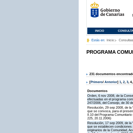
INICIO
CONSULT
Estás en:
Inicio
Consulta
PROGRAMA COMUNI
231 documentos encontrados
[
Primero
/
Anterior
]
1
,
2
,
3
,
4
Documentos
Orden, 6 nov 2008, de la Consej
efectuadas en el programa comun
247/2006, del Consejo, de 30 d
Resolución, 29 sep 2008, de la 
que se convoca, para el presen
II.10 del Programa Comunitari
225, 20.11.2006)
Resolución, 17 sep 2009, de la 
que se establecen condiciones 
originarios de la Comunidad, A