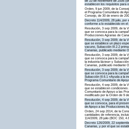
de 10 de noviembre de 2006 (BO
establecen los requisitos para 
Orden, 9 jun 2009, de la Consej
el Programa Comunitario de Apoy
Consejo, de 30 de enero de 20
Decreto 114/2009, 28 julio, por
conforme a lo establecido en e
Resolución, 3 sep 2009, de la V
que se convoca para la campaña
Producciones Agrarias de Canar
Resolución, 3 sep 2009, de la V
que se establece un plazo espe
vacuno, Subacción III.2.2 prim
Canarias, publicado mediante O
Resolución, 3 sep 2009, de la V
que se convoca para la campañ
la industria láctea» y Subacció
Canarias, publicado mediante O
Resolución, 3 sep 2009, de la V
que se convoca para la campaña
Subacción III.6.1 «Ayuda a la i
Programa Comunitario de Apoyo 
Resolución, 4 sep 2009, de la V
que se establecen condiciones p
Comunitario de Apoyo a las Pr
modificado por la Orden de 9 d
Resolución, 4 sep 2009, de la V
que se convoca, para el present
de Apoyo a las Producciones Ag
Orden, 24 sep 2014, de la Cons
cantidades de referencia, inclu
114/2009, 28 julio (BOC 150, 4.
Decreto 126/2009, 22 septiembr
Canarias, y por el que se estab