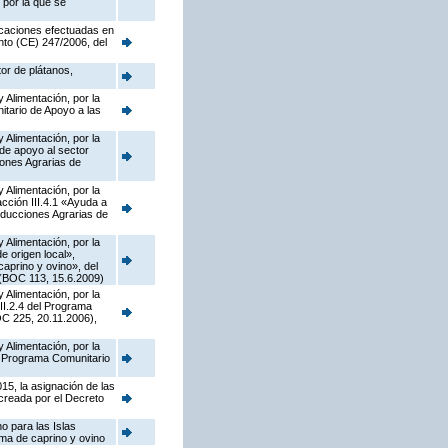
 por la que se
ficaciones efectuadas en
nto (CE) 247/2006, del
tor de plátanos,
 Alimentación, por la
tario de Apoyo a las
 Alimentación, por la
de apoyo al sector
iones Agrarias de
 Alimentación, por la
ción III.4.1 «Ayuda a
oducciones Agrarias de
 Alimentación, por la
 origen local»,
caprino y ovino», del
 (BOC 113, 15.6.2009)
 Alimentación, por la
II.2.4 del Programa
C 225, 20.11.2006),
 Alimentación, por la
el Programa Comunitario
15, la asignación de las
 creada por el Decreto
o para las Islas
ima de caprino y ovino