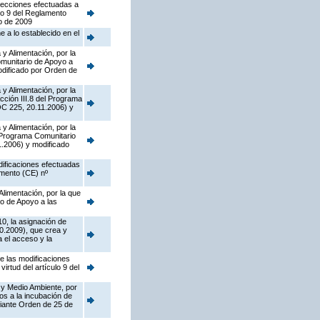
rrecciones efectuadas a
lo 9 del Reglamento
o de 2009
 a lo establecido en el
y Alimentación, por la
munitario de Apoyo a
dificado por Orden de
y Alimentación, por la
cción III.8 del Programa
OC 225, 20.11.2006) y
y Alimentación, por la
l Programa Comunitario
.2006) y modificado
dificaciones efectuadas
amento (CE) nº
Alimentación, por la que
o de Apoyo a las
10, la asignación de
0.2009), que crea y
 el acceso y la
de las modificaciones
rtud del artículo 9 del
 y Medio Ambiente, por
os a la incubación de
diante Orden de 25 de