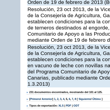
Orden de 19 de febrero de 2013 (B
Resolución, 23 oct 2013, de la Vic
de la Consejería de Agricultura, G
establecen condiciones para la con
de terneros destinados al engorde,
Comunitario de Apoyo a las Produc
mediante Orden de 19 de febrero 
Resolución, 23 oct 2013, de la Vic
de la Consejería de Agricultura, G
establecen condiciones para la con
en vacuno de leche con novillas na
del Programa Comunitario de Apoyo
Canarias, publicado mediante Ord
1.3.2013)
231 documentos encontrados, mostrando del 101 al 125.
[
Primero
/
Anterior
]
1
,
2
,
3
,
4
,
5
,
6
,
7
,
8
[
Siguiente
/
Último
]
Tipos de exportación:
XLS
|
PDF
|
ODT