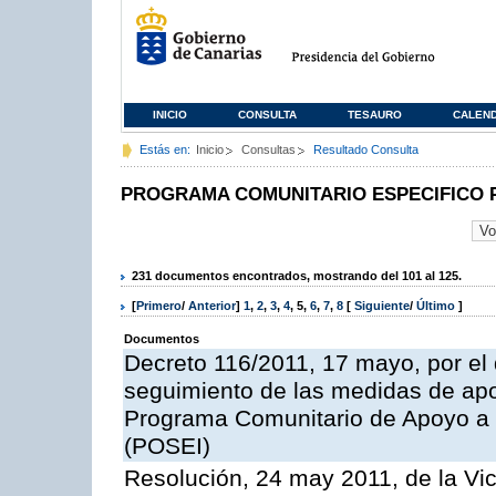
INICIO
CONSULTA
TESAURO
CALEN
Estás en:
Inicio
Consultas
Resultado Consulta
PROGRAMA COMUNITARIO ESPECIFICO 
231 documentos encontrados, mostrando del 101 al 125.
[
Primero
/
Anterior
]
1
,
2
,
3
,
4
,
5
,
6
,
7
,
8
[
Siguiente
/
Último
]
Documentos
Decreto 116/2011, 17 mayo, por el
seguimiento de las medidas de apoy
Programa Comunitario de Apoyo a 
(POSEI)
Resolución, 24 may 2011, de la Vic