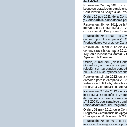
21.3.2011)
Resolución, 24 may 2011, de la 
la que se establecen condicione
Comunitario de Apoyo a las Pro
Orden, 10 nov 2011, de la Consej
y Ganadería la competencia para
Resolución, 30 nov 2011, de la 
convoca para la campaña 2012 la
esquejes», del Programa Comuni
Resolución, 29 dic 2011, de la 
convoca para la campaña 2012 l
Producciones Agrarias de Cana
Resolución, 18 abr 2012, de la 
convoca para la campaña 2012 l
«Ayuda a la industria láctea» 
Agrarias de Canarias
Orden, 28 mar 2012, de la Conse
Ganadería, la competencia para
relación con las ayudas conced
2002 al 2006 las ayudas destin
Resolución, 18 abr 2012, de la 
convoca para la campaña 2012 l
Subacción III.6.1 «Ayuda a la i
Programa Comunitario de Apoyo
Resolución, 27 abr 2012, de la 
modifica la Resolución de 24 d
de animales de razas puras o r
17.9.2009), que establece condi
respectivamente, del Programa 
Orden, 31 may 2012, de la Conse
Programa Comunitario de Apoyo a
Consejo, de 30 de enero de 20
Resolución, 20 nov 2012, de la 
modifican las asignaciones pre