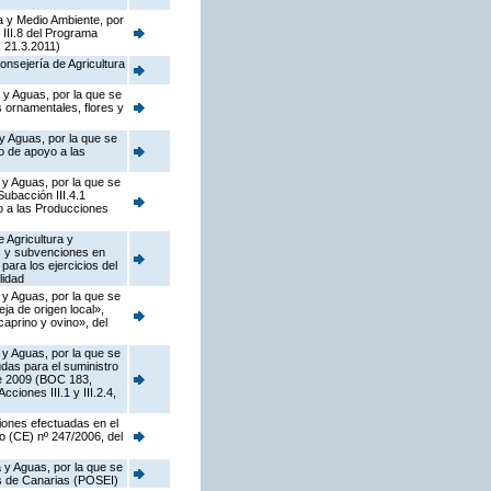
a y Medio Ambiente, por
 III.8 del Programa
 21.3.2011)
onsejería de Agricultura
 y Aguas, por la que se
s ornamentales, flores y
y Aguas, por la que se
o de apoyo a las
 y Aguas, por la que se
ubacción III.4.1
o a las Producciones
 Agricultura y
as y subvenciones en
ara los ejercicios del
lidad
 y Aguas, por la que se
a de origen local»,
caprino y ovino», del
 y Aguas, por la que se
das para el suministro
de 2009 (BOC 183,
ciones III.1 y III.2.4,
iones efectuadas en el
o (CE) nº 247/2006, del
 y Aguas, por la que se
as de Canarias (POSEI)