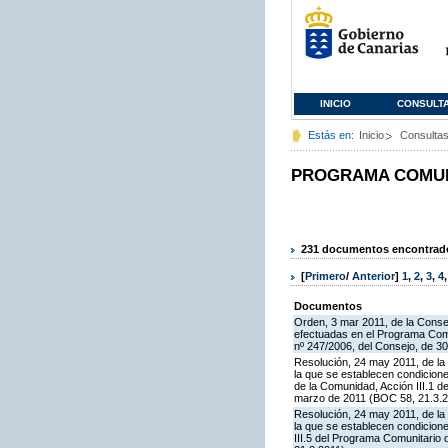
INICIO
CONSULT
Estás en:
Inicio
Consulta
PROGRAMA COMUNI
231 documentos encontrados
[
Primero
/
Anterior
]
1
,
2
,
3
,
4
Documentos
Orden, 3 mar 2011, de la Consej
efectuadas en el Programa Comu
nº 247/2006, del Consejo, de 3
Resolución, 24 may 2011, de la 
la que se establecen condicione
de la Comunidad, Acción III.1 
marzo de 2011 (BOC 58, 21.3.2
Resolución, 24 may 2011, de la 
la que se establecen condicion
III.5 del Programa Comunitario