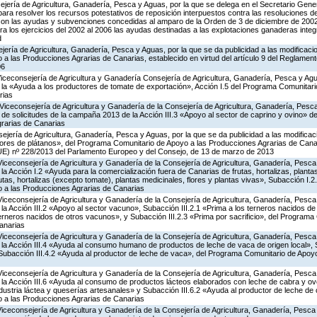
jería de Agricultura, Ganadería, Pesca y Aguas, por la que se delega en el Secretario Gene
ra resolver los recursos potestativos de reposición interpuestos contra las resoluciones d
 con las ayudas y subvenciones concedidas al amparo de la Orden de 3 de diciembre de 20
a los ejercicios del 2002 al 2006 las ayudas destinadas a las explotaciones ganaderas int
d
jería de Agricultura, Ganadería, Pesca y Aguas, por la que se da publicidad a las modificaci
 las Producciones Agrarias de Canarias, establecido en virtud del artículo 9 del Reglament
06
Viceconsejería de Agricultura y Ganadería Consejería de Agricultura, Ganadería, Pesca y Agu
a «Ayuda a los productores de tomate de exportación», Acción I.5 del Programa Comunitari
rias
Viceconsejería de Agricultura y Ganadería de la Consejería de Agricultura, Ganadería, Pesca
 de solicitudes de la campaña 2013 de la Acción III.3 «Apoyo al sector de caprino y ovino» 
rarias de Canarias
jería de Agricultura, Ganadería, Pesca y Aguas, por la que se da publicidad a las modificac
tores de plátanos», del Programa Comunitario de Apoyo a las Producciones Agrarias de Canar
UE) nº 228/2013 del Parlamento Europeo y del Consejo, de 13 de marzo de 2013
Viceconsejería de Agricultura y Ganadería de la Consejería de Agricultura, Ganadería, Pesca
 Acción I.2 «Ayuda para la comercialización fuera de Canarias de frutas, hortalizas, planta
tas, hortalizas (excepto tomate), plantas medicinales, flores y plantas vivas», Subacción I.2
 a las Producciones Agrarias de Canarias
Viceconsejería de Agricultura y Ganadería de la Consejería de Agricultura, Ganadería, Pesca
 Acción III.2 «Apoyo al sector vacuno», Subacción III.2.1 «Prima a los terneros nacidos de
terneros nacidos de otros vacunos», y Subacción III.2.3 «Prima por sacrificio», del Program
anarias
Viceconsejería de Agricultura y Ganadería de la Consejería de Agricultura, Ganadería, Pesca
a Acción III.4 «Ayuda al consumo humano de productos de leche de vaca de origen local», S
y Subacción III.4.2 «Ayuda al productor de leche de vaca», del Programa Comunitario de Apoy
Viceconsejería de Agricultura y Ganadería de la Consejería de Agricultura, Ganadería, Pesca
a Acción III.6 «Ayuda al consumo de productos lácteos elaborados con leche de cabra y ovej
ndustria láctea y queserías artesanales» y Subacción III.6.2 «Ayuda al productor de leche de 
 a las Producciones Agrarias de Canarias
Viceconsejería de Agricultura y Ganadería de la Consejería de Agricultura, Ganadería, Pesca