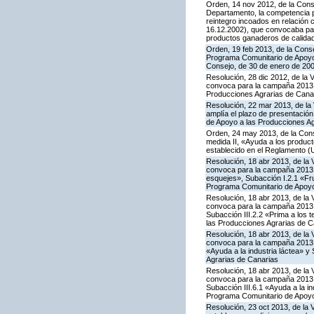
Orden, 14 nov 2012, de la Conse
Departamento, la competencia pa
reintegro incoados en relación
16.12.2002), que convocaba par
productos ganaderos de calida
Orden, 19 feb 2013, de la Conse
Programa Comunitario de Apoyo a
Consejo, de 30 de enero de 20
Resolución, 28 dic 2012, de la 
convoca para la campaña 2013 l
Producciones Agrarias de Cana
Resolución, 22 mar 2013, de la 
amplía el plazo de presentación
de Apoyo a las Producciones Ag
Orden, 24 may 2013, de la Conse
medida II, «Ayuda a los produc
establecido en el Reglamento (
Resolución, 18 abr 2013, de la 
convoca para la campaña 2013 la
esquejes», Subacción I.2.1 «Fru
Programa Comunitario de Apoyo
Resolución, 18 abr 2013, de la 
convoca para la campaña 2013 la
Subacción III.2.2 «Prima a los 
las Producciones Agrarias de C
Resolución, 18 abr 2013, de la 
convoca para la campaña 2013 l
«Ayuda a la industria láctea» 
Agrarias de Canarias
Resolución, 18 abr 2013, de la 
convoca para la campaña 2013 l
Subacción III.6.1 «Ayuda a la i
Programa Comunitario de Apoyo
Resolución, 23 oct 2013, de la 