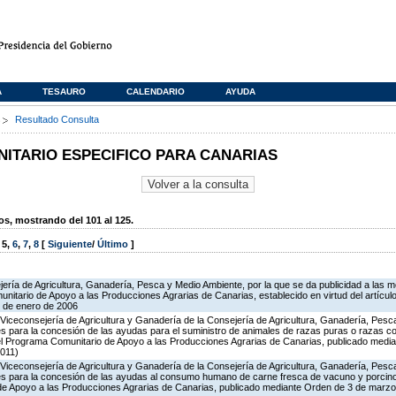
A
TESAURO
CALENDARIO
AYUDA
s
Resultado Consulta
TARIO ESPECIFICO PARA CANARIAS
, mostrando del 101 al 125.
,
5
,
6
,
7
,
8
[
Siguiente
/
Último
]
ería de Agricultura, Ganadería, Pesca y Medio Ambiente, por la que se da publicidad a las m
nitario de Apoyo a las Producciones Agrarias de Canarias, establecido en virtud del artícul
0 de enero de 2006
Viceconsejería de Agricultura y Ganadería de la Consejería de Agricultura, Ganadería, Pesc
s para la concesión de las ayudas para el suministro de animales de razas puras o razas co
del Programa Comunitario de Apoyo a las Producciones Agrarias de Canarias, publicado medi
011)
Viceconsejería de Agricultura y Ganadería de la Consejería de Agricultura, Ganadería, Pesc
es para la concesión de las ayudas al consumo humano de carne fresca de vacuno y porcino 
 de Apoyo a las Producciones Agrarias de Canarias, publicado mediante Orden de 3 de marz