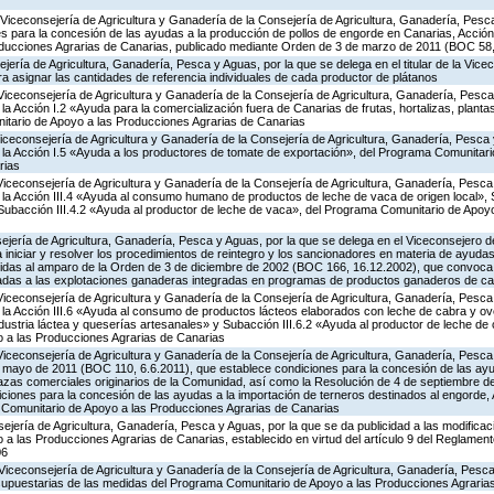
Viceconsejería de Agricultura y Ganadería de la Consejería de Agricultura, Ganadería, Pesc
s para la concesión de las ayudas a la producción de pollos de engorde en Canarias, Acción
ducciones Agrarias de Canarias, publicado mediante Orden de 3 de marzo de 2011 (BOC 58,
ería de Agricultura, Ganadería, Pesca y Aguas, por la que se delega en el titular de la Vicec
 asignar las cantidades de referencia individuales de cada productor de plátanos
Viceconsejería de Agricultura y Ganadería de la Consejería de Agricultura, Ganadería, Pesca
 Acción I.2 «Ayuda para la comercialización fuera de Canarias de frutas, hortalizas, planta
tario de Apoyo a las Producciones Agrarias de Canarias
Viceconsejería de Agricultura y Ganadería de la Consejería de Agricultura, Ganadería, Pesca 
a Acción I.5 «Ayuda a los productores de tomate de exportación», del Programa Comunitari
rias
Viceconsejería de Agricultura y Ganadería de la Consejería de Agricultura, Ganadería, Pesca
a Acción III.4 «Ayuda al consumo humano de productos de leche de vaca de origen local», S
y Subacción III.4.2 «Ayuda al productor de leche de vaca», del Programa Comunitario de Apoy
jería de Agricultura, Ganadería, Pesca y Aguas, por la que se delega en el Viceconsejero de
 iniciar y resolver los procedimientos de reintegro y los sancionadores en materia de ayud
idas al amparo de la Orden de 3 de diciembre de 2002 (BOC 166, 16.12.2002), que convoca p
adas a las explotaciones ganaderas integradas en programas de productos ganaderos de ca
Viceconsejería de Agricultura y Ganadería de la Consejería de Agricultura, Ganadería, Pesca
a Acción III.6 «Ayuda al consumo de productos lácteos elaborados con leche de cabra y ovej
ndustria láctea y queserías artesanales» y Subacción III.6.2 «Ayuda al productor de leche de 
 a las Producciones Agrarias de Canarias
Viceconsejería de Agricultura y Ganadería de la Consejería de Agricultura, Ganadería, Pesca
e mayo de 2011 (BOC 110, 6.6.2011), que establece condiciones para la concesión de las ayu
azas comerciales originarios de la Comunidad, así como la Resolución de 4 de septiembre 
ciones para la concesión de las ayudas a la importación de terneros destinados al engorde, Ac
Comunitario de Apoyo a las Producciones Agrarias de Canarias
jería de Agricultura, Ganadería, Pesca y Aguas, por la que se da publicidad a las modificac
 las Producciones Agrarias de Canarias, establecido en virtud del artículo 9 del Reglament
06
Viceconsejería de Agricultura y Ganadería de la Consejería de Agricultura, Ganadería, Pesca
supuestarias de las medidas del Programa Comunitario de Apoyo a las Producciones Agrari