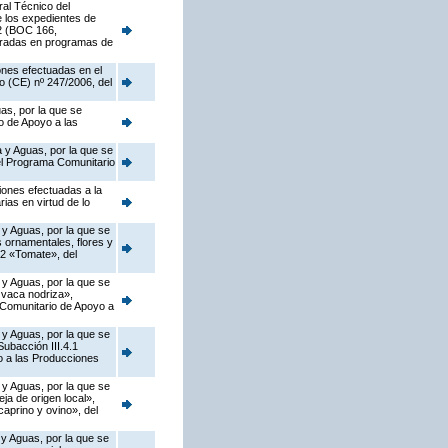
ral Técnico del
e los expedientes de
02 (BOC 166,
egradas en programas de
ones efectuadas en el
o (CE) nº 247/2006, del
as, por la que se
o de Apoyo a las
 y Aguas, por la que se
del Programa Comunitario
iones efectuadas a la
ias en virtud de lo
 y Aguas, por la que se
s ornamentales, flores y
.2 «Tomate», del
 y Aguas, por la que se
 vaca nodriza»,
a Comunitario de Apoyo a
 y Aguas, por la que se
ubacción III.4.1
o a las Producciones
 y Aguas, por la que se
a de origen local»,
caprino y ovino», del
 y Aguas, por la que se