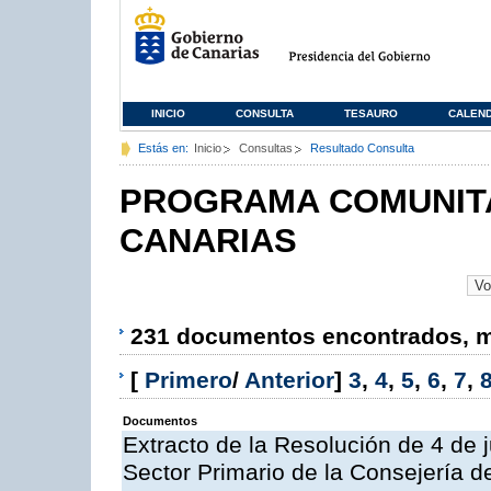
INICIO
CONSULTA
TESAURO
CALEN
Estás en:
Inicio
Consultas
Resultado Consulta
PROGRAMA COMUNITA
CANARIAS
231 documentos encontrados, mo
[
Primero
/
Anterior
]
3
,
4
,
5
,
6
,
7
,
Documentos
Extracto de la Resolución de 4 de 
Sector Primario de la Consejería d