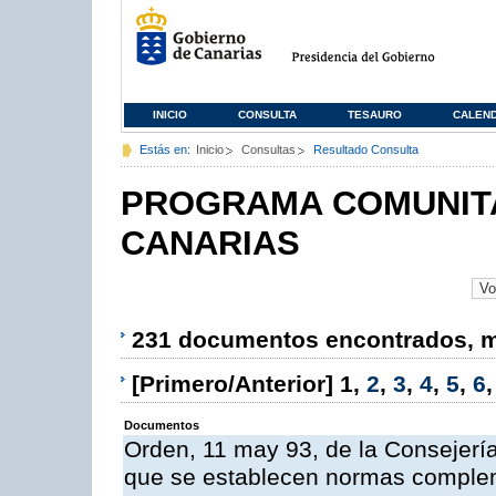
INICIO
CONSULTA
TESAURO
CALEN
Estás en:
Inicio
Consultas
Resultado Consulta
PROGRAMA COMUNITA
CANARIAS
231 documentos encontrados, mo
[Primero/Anterior]
1
,
2
,
3
,
4
,
5
,
6
Documentos
Orden, 11 may 93, de la Consejería 
que se establecen normas compleme