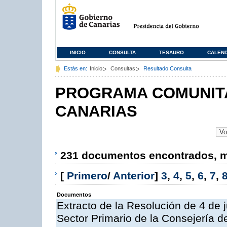
INICIO
CONSULTA
TESAURO
CALEN
Estás en:
Inicio
Consultas
Resultado Consulta
PROGRAMA COMUNITA
CANARIAS
231 documentos encontrados, mo
[
Primero
/
Anterior
]
3
,
4
,
5
,
6
,
7
,
Documentos
Extracto de la Resolución de 4 de 
Sector Primario de la Consejería d