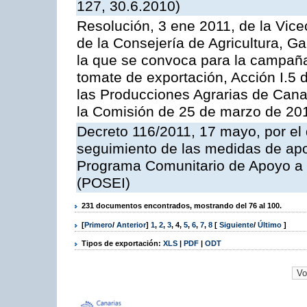
127, 30.6.2010)
Resolución, 3 ene 2011, de la Vice
de la Consejería de Agricultura, G
la que se convoca para la campaña
tomate de exportación, Acción I.5
las Producciones Agrarias de Cana
la Comisión de 25 de marzo de 201
Decreto 116/2011, 17 mayo, por el
seguimiento de las medidas de apoy
Programa Comunitario de Apoyo a 
(POSEI)
231 documentos encontrados, mostrando del 76 al 100.
[
Primero
/
Anterior
]
1
,
2
,
3
,
4
,
5
,
6
,
7
,
8
[
Siguiente
/
Último
]
Tipos de exportación:
XLS
|
PDF
|
ODT