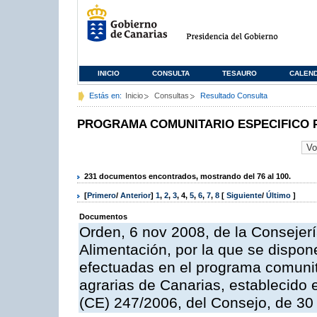
INICIO
CONSULTA
TESAURO
CALEN
Estás en:
Inicio
Consultas
Resultado Consulta
PROGRAMA COMUNITARIO ESPECIFICO 
231 documentos encontrados, mostrando del 76 al 100.
[
Primero
/
Anterior
]
1
,
2
,
3
,
4
,
5
,
6
,
7
,
8
[
Siguiente
/
Último
]
Documentos
Orden, 6 nov 2008, de la Consejerí
Alimentación, por la que se dispon
efectuadas en el programa comunit
agrarias de Canarias, establecido e
(CE) 247/2006, del Consejo, de 30