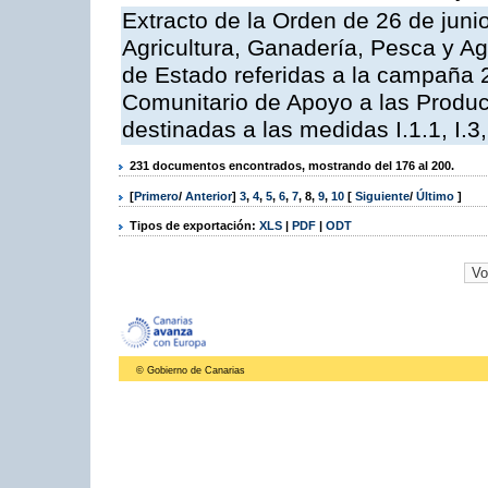
Extracto de la Orden de 26 de juni
Agricultura, Ganadería, Pesca y A
de Estado referidas a la campaña 
Comunitario de Apoyo a las Produc
destinadas a las medidas I.1.1, I.3, I,6,
231 documentos encontrados, mostrando del 176 al 200.
[
Primero
/
Anterior
]
3
,
4
,
5
,
6
,
7
,
8
,
9
,
10
[
Siguiente
/
Último
]
Tipos de exportación:
XLS
|
PDF
|
ODT
© Gobierno de Canarias