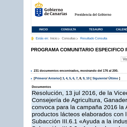
INICIO
CONSULTA
TESAURO
CALEN
Estás en:
Inicio
Consultas
Resultado Consulta
PROGRAMA COMUNITARIO ESPECIFICO 
231 documentos encontrados, mostrando del 176 al 200.
[
Primero
/
Anterior
]
3
,
4
,
5
,
6
,
7
,
8
,
9
,
10
[
Siguiente
/
Último
]
Documentos
Resolución, 13 jul 2016, de la Vice
Consejería de Agricultura, Ganader
convoca para la campaña 2016 la 
productos lácteos elaborados con l
Subacción III.6.1 «Ayuda a la indus