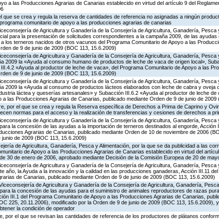
o a las Producciones Agrarias de Canarias establecido en virtud del artículo 9 del Reglame
06
 el que se crea y regula la reserva de cantidades de referencia no asignadas a ningún produc
l programa comunitario de apoyo a las producciones agrarias de canarias
iceconsejería de Agricultura y Ganadería de la Consejería de Agricultura, Ganadería, Pesca y
cial para la presentación de solicitudes correspondientes a la campaña 2009, de las ayudas 
a a los terneros nacidos de otros vacunos del Programa Comunitario de Apoyo a las Producc
rden de 9 de junio de 2009 (BOC 113, 15.6.2009)
iceconsejería de Agricultura y Ganadería de la Consejería de Agricultura, Ganadería, Pesca y
a 2009 la «Ayuda al consumo humano de productos de leche de vaca de origen local», Subac
n III.4.2 «Ayuda al productor de leche de vaca», del Programa Comunitario de Apoyo a las Pr
rden de 9 de junio de 2009 (BOC 113, 15.6.2009)
iceconsejería de Agricultura y Ganadería de la Consejería de Agricultura, Ganadería, Pesca y
 2009 la «Ayuda al consumo de productos lácteos elaborados con leche de cabra y oveja de
ndustria láctea y queserías artesanales» y Subacción III.6.2 «Ayuda al productor de leche de 
a las Producciones Agrarias de Canarias, publicado mediante Orden de 9 de junio de 2009
e, por el que se crea y regula la Reserva específica de Derechos a Prima de Caprino y Ovin
lecen normas para el acceso y la realización de transferencias y cesiones de derechos a pr
iceconsejería de Agricultura y Ganadería de la Consejería de Agricultura, Ganadería, Pesca y
ara la concesión de las ayudas a la importación de terneros destinados al engorde, Acción I
oducciones Agrarias de Canarias, publicado mediante Orden de 10 de noviembre de 2006 (BO
e junio de 2009 (BOC 113, 15.6.2009)
jería de Agricultura, Ganadería, Pesca y Alimentación, por la que se da publicidad a las co
munitario de Apoyo a las Producciones Agrarias de Canarias establecido en virtud del artícu
, de 30 de enero de 2006, aprobado mediante Decisión de la Comisión Europea de 20 de may
iceconsejería de Agricultura y Ganadería de la Consejería de Agricultura, Ganadería, Pesca y
e año, la Ayuda a la innovación y la calidad en las producciones ganaderas, Acción III.11 d
rarias de Canarias, publicado mediante Orden de 9 de junio de 2009 (BOC 113, 15.6.2009)
Viceconsejería de Agricultura y Ganadería de la Consejería de Agricultura, Ganadería, Pesca 
para la concesión de las ayudas para el suministro de animales reproductores de razas pur
cción III.1 del Programa Comunitario de Apoyo a las Producciones Agrarias de Canarias, pub
C 225, 20.11.2006), modificado por la Orden de 9 de junio de 2009 (BOC 113, 15.6.2009), y
obtener la condición de operador
 por el que se revisan las cantidades de referencia de los productores de plátanos conforme