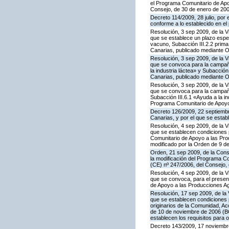
el Programa Comunitario de Apoy
Consejo, de 30 de enero de 20
Decreto 114/2009, 28 julio, por
conforme a lo establecido en e
Resolución, 3 sep 2009, de la V
que se establece un plazo espe
vacuno, Subacción III.2.2 prim
Canarias, publicado mediante O
Resolución, 3 sep 2009, de la V
que se convoca para la campañ
la industria láctea» y Subacció
Canarias, publicado mediante O
Resolución, 3 sep 2009, de la V
que se convoca para la campaña
Subacción III.6.1 «Ayuda a la i
Programa Comunitario de Apoyo 
Decreto 126/2009, 22 septiembr
Canarias, y por el que se estab
Resolución, 4 sep 2009, de la V
que se establecen condiciones p
Comunitario de Apoyo a las Pr
modificado por la Orden de 9 d
Orden, 21 sep 2009, de la Conse
la modificación del Programa Co
(CE) nº 247/2006, del Consejo
Resolución, 4 sep 2009, de la V
que se convoca, para el present
de Apoyo a las Producciones Ag
Resolución, 17 sep 2009, de la 
que se establecen condiciones 
originarios de la Comunidad, A
de 10 de noviembre de 2006 (BO
establecen los requisitos para 
Decreto 143/2009, 17 noviembre,