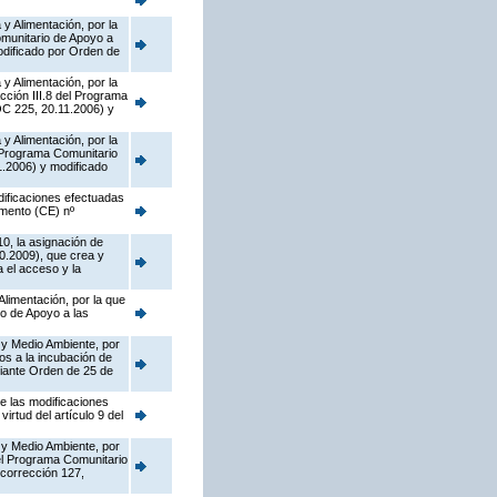
y Alimentación, por la
munitario de Apoyo a
dificado por Orden de
y Alimentación, por la
cción III.8 del Programa
OC 225, 20.11.2006) y
y Alimentación, por la
l Programa Comunitario
.2006) y modificado
dificaciones efectuadas
amento (CE) nº
10, la asignación de
0.2009), que crea y
 el acceso y la
Alimentación, por la que
o de Apoyo a las
 y Medio Ambiente, por
os a la incubación de
diante Orden de 25 de
de las modificaciones
rtud del artículo 9 del
 y Medio Ambiente, por
del Programa Comunitario
corrección 127,