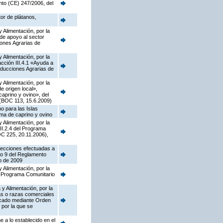
nto (CE) 247/2006, del
tor de plátanos,
 Alimentación, por la
de apoyo al sector
iones Agrarias de
 Alimentación, por la
ción III.4.1 «Ayuda a
oducciones Agrarias de
 Alimentación, por la
 origen local»,
caprino y ovino», del
 (BOC 113, 15.6.2009)
o para las Islas
ima de caprino y ovino
 Alimentación, por la
II.2.4 del Programa
C 225, 20.11.2006),
rrecciones efectuadas a
lo 9 del Reglamento
o de 2009
 Alimentación, por la
el Programa Comunitario
y Alimentación, por la
as o razas comerciales
licado mediante Orden
 por la que se
 a lo establecido en el