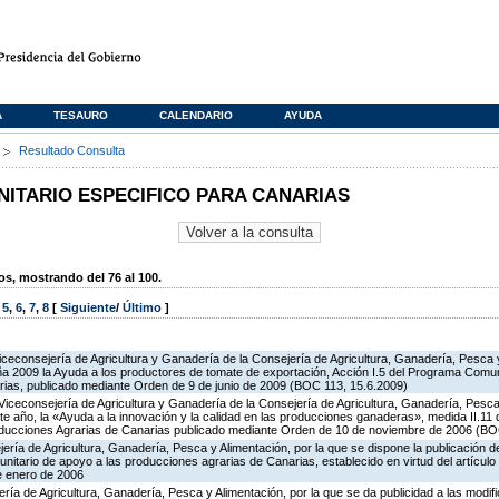
A
TESAURO
CALENDARIO
AYUDA
s
Resultado Consulta
TARIO ESPECIFICO PARA CANARIAS
, mostrando del 76 al 100.
,
5
,
6
,
7
,
8
[
Siguiente
/
Último
]
iceconsejería de Agricultura y Ganadería de la Consejería de Agricultura, Ganadería, Pesca y
 2009 la Ayuda a los productores de tomate de exportación, Acción I.5 del Programa Comuni
ias, publicado mediante Orden de 9 de junio de 2009 (BOC 113, 15.6.2009)
Viceconsejería de Agricultura y Ganadería de la Consejería de Agricultura, Ganadería, Pesca 
e año, la «Ayuda a la innovación y la calidad en las producciones ganaderas», medida II.11
oducciones Agrarias de Canarias publicado mediante Orden de 10 de noviembre de 2006 (BO
ería de Agricultura, Ganadería, Pesca y Alimentación, por la que se dispone la publicación d
itario de apoyo a las producciones agrarias de Canarias, establecido en virtud del artícul
e enero de 2006
ería de Agricultura, Ganadería, Pesca y Alimentación, por la que se da publicidad a las modi