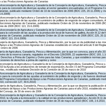
 a las Producciones Agrarias de Canarias
Viceconsejería de Agricultura y Ganadería de la Consejería de Agricultura, Ganadería, Pesca 
es para la concesión de diversas ayudas al sector ganadero encuadradas en el Programa Co
Canarias, publicado mediante Orden de 10 de noviembre de 2006 (BOC 225, 20.11.2006) y mo
5.6.2009)
Viceconsejería de Agricultura y Ganadería de la Consejería de Agricultura, Ganadería, Pesca 
ara la concesión de las ayudas al suministro de pollitos de engorde de origen comunitario, A
oducciones Agrarias de Canarias, publicado mediante Orden de 10 de noviembre de 2006 (B
unio de 2009 (BOC 113, 15.6.2009)
Viceconsejería de Agricultura y Ganadería de la Consejería de Agricultura, Ganadería, Pesca 
ara la concesión de las ayudas a la producción local de huevos de gallina, Acción III.12 de
grarias de Canarias, publicado mediante Orden de 10 de noviembre de 2006 (BOC 225, 20.11
9 (BOC 113, 15.6.2009)
jería de Agricultura, Ganadería, Pesca y Alimentación, por la que se da publicidad a las mo
poyo a las Producciones Agrarias de Canarias establecido en virtud del artículo 9 del Regl
e enero de 2006
jería de Agricultura, Ganadería, Pesca y Alimentación, por la que se convoca, para el año 20
ovino de la reserva canaria, regulados en el Decreto 126/2009, 22 septiembre (BOC 193, 1.1
e Derechos a Prima de Caprino y Ovino para las Islas Canarias, y que establece normas para
 cesiones de derechos a prima de caprino y ovino
iceconsejería de Agricultura y Ganadería de la Consejería de Agricultura, Ganadería, Pesca y 
0 la Ayuda a los productores de tomate de exportación, Acción I.5 del Programa Comunitari
ias, modificado mediante Decisión de la Comisión de 25 de marzo de 2010
Viceconsejería de Agricultura y Ganadería de la Consejería de Agricultura, Ganadería, Pesca
s para la concesión de las ayudas al suministro de pollitos de engorde y de huevos destinad
.8 del Programa Comunitario de Apoyo a las Producciones Agrarias de Canarias, publicado me
10, corrección 127, 30.6.2010)
jería de Agricultura, Ganadería, Pesca y Alimentación, por la que se dispone la publicación 
itario de Apoyo a las Producciones Agrarias de Canarias para el año 2010, establecido en vi
del Consejo, de 30 de enero de 2006
Viceconsejería de Agricultura y Ganadería de la Consejería de Agricultura, Ganadería, Pesca
2010, la «Ayuda a la innovación y la calidad en las producciones ganaderas», Acción III.11 
grarias de Canarias, publicado mediante Orden de 25 de mayo de 2010 (BOC 106, 2.6.2010, 