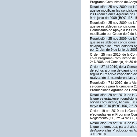
Programa Comunitario de Apoyo
Resolución, 25 nov 2009, de la 
que se modifican las condicion
las Producciones Agrarias de 
9 de junio de 2009 (BOC 113, 1
Resolución, 25 nov 2009, de la 
que se establecen condiciones p
Comunitario de Apoyo a las Pr
modificado por Orden de 9 de j
Resolución, 25 nov 2009, de la 
que se establecen condiciones p
de Apoyo a las Producciones A
por Orden de 9 de junio de 200
Orden, 25 may 2010, de la Conse
en el Programa Comunitario de A
247/2006, del Consejo, de 30 d
Orden, 27 jul 2010, de la Conse
derechos a prima de caprino y 
regula la Reserva específica d
realización de transferencias y
Resolución, 7 jul 2010, de la V
se convoca para la campaña 201
Producciones Agrarias de Canar
Resolución, 29 oct 2010, de la 
la que se establecen condicione
origen comunitario, Acción III
mayo de 2010 (BOC 106, 2.6.20
Orden, 19 oct 2010, de la Conse
efectuadas en el Programa Comun
Reglamento (CE) nº 247/2006, 
Resolución, 29 oct 2010, de la 
la que se convoca, para el año 
de Apoyo a las Producciones A
30.6.2010)