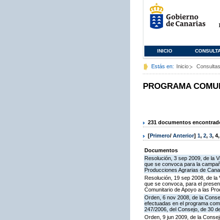
INICIO
CONSULT
Estás en:
Inicio
Consulta
PROGRAMA COMUNI
231 documentos encontrados
[
Primero
/
Anterior
]
1
,
2
,
3
,
4
Documentos
Resolución, 3 sep 2009, de la V
que se convoca para la campaña
Producciones Agrarias de Canar
Resolución, 19 sep 2008, de la 
que se convoca, para el present
Comunitario de Apoyo a las Pr
Orden, 6 nov 2008, de la Consej
efectuadas en el programa comun
247/2006, del Consejo, de 30 d
Orden, 9 jun 2009, de la Consej