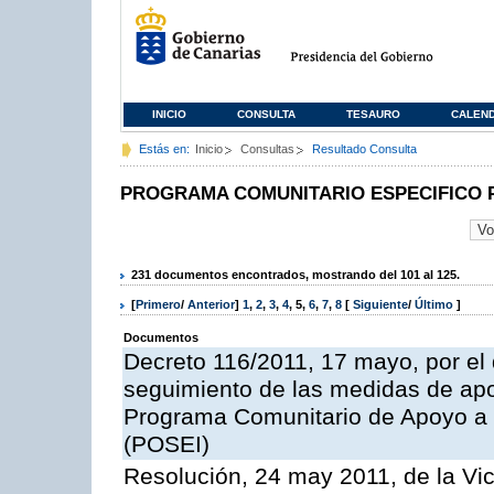
INICIO
CONSULTA
TESAURO
CALEN
Estás en:
Inicio
Consultas
Resultado Consulta
PROGRAMA COMUNITARIO ESPECIFICO 
231 documentos encontrados, mostrando del 101 al 125.
[
Primero
/
Anterior
]
1
,
2
,
3
,
4
,
5
,
6
,
7
,
8
[
Siguiente
/
Último
]
Documentos
Decreto 116/2011, 17 mayo, por el
seguimiento de las medidas de apoy
Programa Comunitario de Apoyo a 
(POSEI)
Resolución, 24 may 2011, de la Vic