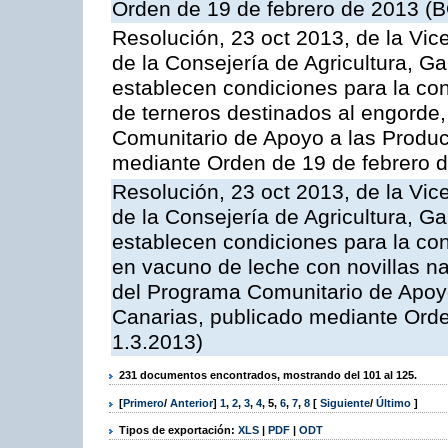
Orden de 19 de febrero de 2013 (B
Resolución, 23 oct 2013, de la Vic
de la Consejería de Agricultura, G
establecen condiciones para la con
de terneros destinados al engorde,
Comunitario de Apoyo a las Produc
mediante Orden de 19 de febrero 
Resolución, 23 oct 2013, de la Vic
de la Consejería de Agricultura, G
establecen condiciones para la con
en vacuno de leche con novillas na
del Programa Comunitario de Apoyo
Canarias, publicado mediante Ord
1.3.2013)
231 documentos encontrados, mostrando del 101 al 125.
[
Primero
/
Anterior
]
1
,
2
,
3
,
4
,
5
,
6
,
7
,
8
[
Siguiente
/
Último
]
Tipos de exportación:
XLS
|
PDF
|
ODT