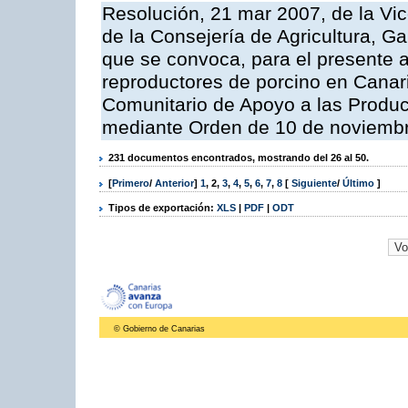
Resolución, 21 mar 2007, de la Vic
de la Consejería de Agricultura, G
que se convoca, para el presente a
reproductores de porcino en Canar
Comunitario de Apoyo a las Produc
mediante Orden de 10 de noviembr
231 documentos encontrados, mostrando del 26 al 50.
[
Primero
/
Anterior
]
1
,
2
,
3
,
4
,
5
,
6
,
7
,
8
[
Siguiente
/
Último
]
Tipos de exportación:
XLS
|
PDF
|
ODT
© Gobierno de Canarias