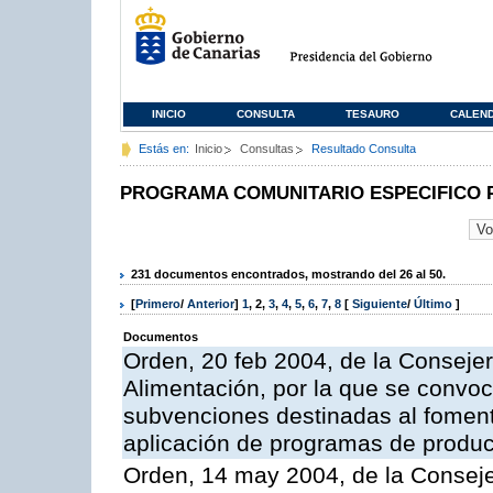
INICIO
CONSULTA
TESAURO
CALEN
Estás en:
Inicio
Consultas
Resultado Consulta
PROGRAMA COMUNITARIO ESPECIFICO 
231 documentos encontrados, mostrando del 26 al 50.
[
Primero
/
Anterior
]
1
,
2
,
3
,
4
,
5
,
6
,
7
,
8
[
Siguiente
/
Último
]
Documentos
Orden, 20 feb 2004, de la Consejer
Alimentación, por la que se convoc
subvenciones destinadas al fomento
aplicación de programas de produc
Orden, 14 may 2004, de la Conseje