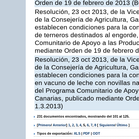
Orden de 19 de febrero de 2013 (B
Resolución, 23 oct 2013, de la Vic
de la Consejería de Agricultura, G
establecen condiciones para la con
de terneros destinados al engorde,
Comunitario de Apoyo a las Produc
mediante Orden de 19 de febrero 
Resolución, 23 oct 2013, de la Vic
de la Consejería de Agricultura, G
establecen condiciones para la con
en vacuno de leche con novillas na
del Programa Comunitario de Apoyo
Canarias, publicado mediante Ord
1.3.2013)
231 documentos encontrados, mostrando del 101 al 125.
[
Primero
/
Anterior
]
1
,
2
,
3
,
4
,
5
,
6
,
7
,
8
[
Siguiente
/
Último
]
Tipos de exportación:
XLS
|
PDF
|
ODT