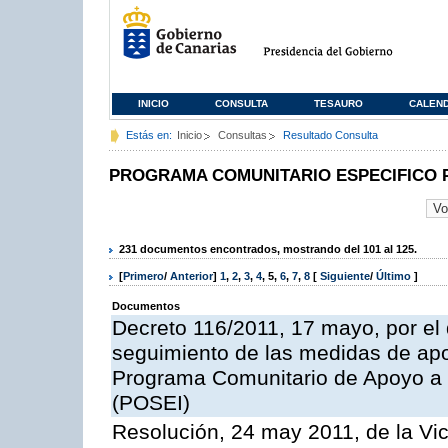
INICIO
CONSULTA
TESAURO
CALEN
Estás en:
Inicio
Consultas
Resultado Consulta
PROGRAMA COMUNITARIO ESPECIFICO 
231 documentos encontrados, mostrando del 101 al 125.
[
Primero
/
Anterior
]
1
,
2
,
3
,
4
,
5
,
6
,
7
,
8
[
Siguiente
/
Último
]
Documentos
Decreto 116/2011, 17 mayo, por el
seguimiento de las medidas de apoy
Programa Comunitario de Apoyo a 
(POSEI)
Resolución, 24 may 2011, de la Vic