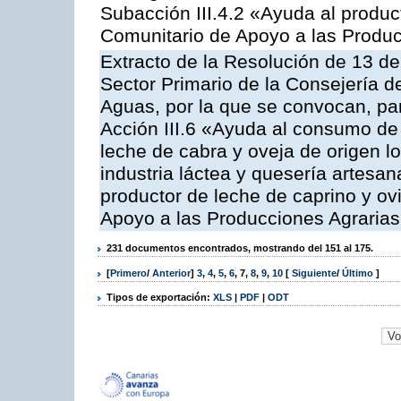
Subacción III.4.2 «Ayuda al produ
Comunitario de Apoyo a las Produc
Extracto de la Resolución de 13 de
Sector Primario de la Consejería d
Aguas, por la que se convocan, par
Acción III.6 «Ayuda al consumo de
leche de cabra y oveja de origen lo
industria láctea y quesería artesan
productor de leche de caprino y o
Apoyo a las Producciones Agrarias
231 documentos encontrados, mostrando del 151 al 175.
[
Primero
/
Anterior
]
3
,
4
,
5
,
6
,
7
,
8
,
9
,
10
[
Siguiente
/
Último
]
Tipos de exportación:
XLS
|
PDF
|
ODT