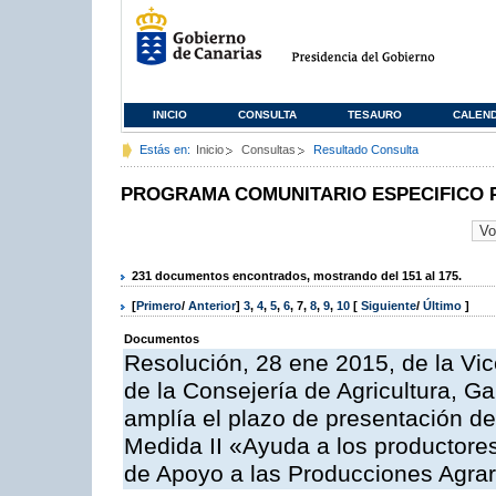
INICIO
CONSULTA
TESAURO
CALEN
Estás en:
Inicio
Consultas
Resultado Consulta
PROGRAMA COMUNITARIO ESPECIFICO 
231 documentos encontrados, mostrando del 151 al 175.
[
Primero
/
Anterior
]
3
,
4
,
5
,
6
,
7
,
8
,
9
,
10
[
Siguiente
/
Último
]
Documentos
Resolución, 28 ene 2015, de la Vic
de la Consejería de Agricultura, G
amplía el plazo de presentación de
Medida II «Ayuda a los productore
de Apoyo a las Producciones Agrar