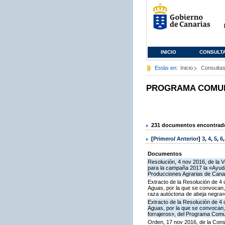
INICIO
CONSULT
Estás en:
Inicio
Consulta
PROGRAMA COMUNI
231 documentos encontrados
[
Primero
/
Anterior
]
3
,
4
,
5
,
6
Documentos
Resolución, 4 nov 2016, de la V
para la campaña 2017 la «Ayuda 
Producciones Agrarias de Cana
Extracto de la Resolución de 4 
Aguas, por la que se convocan, 
raza autóctona de abeja negra»
Extracto de la Resolución de 4 
Aguas, por la que se convocan, 
forrajeros», del Programa Comu
Orden, 17 nov 2016, de la Cons