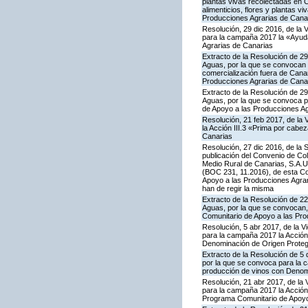
plantas vivas recolectadas en C
alimenticios, flores y plantas 
Producciones Agrarias de Cana
Resolución, 29 dic 2016, de la 
para la campaña 2017 la «Ayuda
Agrarias de Canarias
Extracto de la Resolución de 29
Aguas, por la que se convocan p
comercialización fuera de Cana
Producciones Agrarias de Cana
Extracto de la Resolución de 29
Aguas, por la que se convoca p
de Apoyo a las Producciones Ag
Resolución, 21 feb 2017, de la 
la Acción III.3 «Prima por cab
Canarias
Resolución, 27 dic 2016, de la 
publicación del Convenio de Col
Medio Rural de Canarias, S.A.U
(BOC 231, 11.2016), de esta Co
Apoyo a las Producciones Agrarias
han de regir la misma
Extracto de la Resolución de 22
Aguas, por la que se convocan, 
Comunitario de Apoyo a las Pro
Resolución, 5 abr 2017, de la V
para la campaña 2017 la Acción 
Denominación de Origen Proteg
Extracto de la Resolución de 5 
por la que se convoca para la c
producción de vinos con Denom
Resolución, 21 abr 2017, de la 
para la campaña 2017 la Acción
Programa Comunitario de Apoyo 