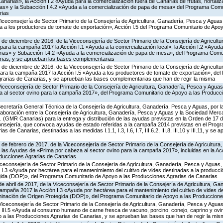
anarias», la Acción I.2 «Ayuda para la comercialización fuera de Canarias de frutas, hortaliz
vivas» y la Subacción I.4.2 «Ayuda a la comercialización de papa de mesa» del Programa Comu
rias
Viceconsejería de Sector Primario de la Consejería de Agricultura, Ganadería, Pesca y Aguas
 a los productores de tomate de exportación», Acción I.5 del Programa Comunitario de Apo
 de diciembre de 2016, de la Viceconsejería de Sector Primario de la Consejería de Agricult
ara la campaña 2017 la Acción I.1 «Ayuda a la comercialización local», la Acción I.2 «Ayuda
rias» y Subacción I.4.2 «Ayuda a la comercialización de papa de mesa», del Programa Comun
rias, y se aprueban las bases complementarias
 de diciembre de 2016, de la Viceconsejería de Sector Primario de la Consejería de Agricult
ara la campaña 2017 la Acción I.5 «Ayuda a los productores de tomate de exportación», de
rarias de Canarias, y se aprueban las bases complementarias que han de regir la misma
Viceconsejería de Sector Primario de la Consejería de Agricultura, Ganadería, Pesca y Agua
eza al sector ovino para la campaña 2017», del Programa Comunitario de Apoyo a las Producc
Secretaría General Técnica de la Consejería de Agricultura, Ganadería, Pesca y Aguas, por l
aboración entre la Consejería de Agricultura, Ganadería, Pesca y Aguas y la Sociedad Mercan
. (GMR Canarias) para la entrega y distribución de las ayudas previstas en la Orden de 17
nsejería, que convoca ayudas de estado referidas a la campaña 2014 previstas en el Prog
 de Canarias, destinadas a las medidas I.1.1, I.3, I.6, I.7, III.6.2, III.8, III.10 y III.11, y s
 de febrero de 2017, de la Viceconsejería de Sector Primario de la Consejería de Agricultur
las Ayudas de «Prima por cabeza al sector ovino para la campaña 2017», incluidas en la Acc
ducciones Agrarias de Canarias
iceconsejería de Sector Primario de la Consejería de Agricultura, Ganadería, Pesca y Aguas
I.3 «Ayuda por hectárea para el mantenimiento del cultivo de vides destinadas a la producci
ida (DOP)», del Programa Comunitario de Apoyo a las Producciones Agrarias de Canarias
de abril de 2017, de la Viceconsejería de Sector Primario de la Consejería de Agricultura, G
ampaña 2017 la Acción I.3 «Ayuda por hectárea para el mantenimiento del cultivo de vides de
inación de Origen Protegida (DOP)», del Programa Comunitario de Apoyo a las Produccione
Viceconsejería de Sector Primario de la Consejería de Agricultura, Ganadería, Pesca y Agua
 III.5 «Ayuda al consumo humano de carne fresca de vacuno, porcino, conejo, caprino y ovino
a las Producciones Agrarias de Canarias, y se aprueban las bases que han de regir la mis