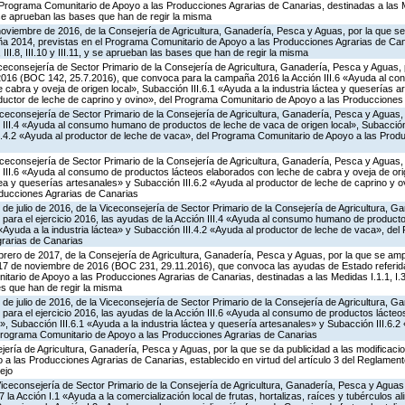
rograma Comunitario de Apoyo a las Producciones Agrarias de Canarias, destinadas a las Med
11, y se aprueban las bases que han de regir la misma
noviembre de 2016, de la Consejería de Agricultura, Ganadería, Pesca y Aguas, por la que 
ña 2014, previstas en el Programa Comunitario de Apoyo a las Producciones Agrarias de Can
6.2, III.8, III.10 y III.11, y se aprueban las bases que han de regir la misma
iceconsejería de Sector Primario de la Consejería de Agricultura, Ganadería, Pesca y Aguas, 
e 2016 (BOC 142, 25.7.2016), que convoca para la campaña 2016 la Acción III.6 «Ayuda al c
 cabra y oveja de origen local», Subacción III.6.1 «Ayuda a la industria láctea y queserías a
oductor de leche de caprino y ovino», del Programa Comunitario de Apoyo a las Producciones
Viceconsejería de Sector Primario de la Consejería de Agricultura, Ganadería, Pesca y Aguas
 III.4 «Ayuda al consumo humano de productos de leche de vaca de origen local», Subacción 
II.4.2 «Ayuda al productor de leche de vaca», del Programa Comunitario de Apoyo a las Prod
Viceconsejería de Sector Primario de la Consejería de Agricultura, Ganadería, Pesca y Aguas
 III.6 «Ayuda al consumo de productos lácteos elaborados con leche de cabra y oveja de ori
áctea y queserías artesanales» y Subacción III.6.2 «Ayuda al productor de leche de caprino y 
ducciones Agrarias de Canarias
 de julio de 2016, de la Viceconsejería de Sector Primario de la Consejería de Agricultura, G
 para el ejercicio 2016, las ayudas de la Acción III.4 «Ayuda al consumo humano de product
1 «Ayuda a la industria láctea» y Subacción III.4.2 «Ayuda al productor de leche de vaca», de
rarias de Canarias
brero de 2017, de la Consejería de Agricultura, Ganadería, Pesca y Aguas, por la que se ampl
 17 de noviembre de 2016 (BOC 231, 29.11.2016), que convoca las ayudas de Estado referid
ario de Apoyo a las Producciones Agrarias de Canarias, destinadas a las Medidas I.1.1, I.3, I.6,
ses que han de regir la misma
 de julio de 2016, de la Viceconsejería de Sector Primario de la Consejería de Agricultura, G
para el ejercicio 2016, las ayudas de la Acción III.6 «Ayuda al consumo de productos lácte
l», Subacción III.6.1 «Ayuda a la industria láctea y quesería artesanales» y Subacción III.6.
 Programa Comunitario de Apoyo a las Producciones Agrarias de Canarias
jería de Agricultura, Ganadería, Pesca y Aguas, por la que se da publicidad a las modificaci
a las Producciones Agrarias de Canarias, establecido en virtud del artículo 3 del Reglament
ejo
Viceconsejería de Sector Primario de la Consejería de Agricultura, Ganadería, Pesca y Aguas,
 Acción I.1 «Ayuda a la comercialización local de frutas, hortalizas, raíces y tubérculos ali