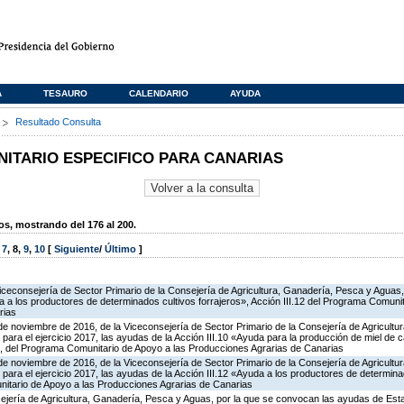
A
TESAURO
CALENDARIO
AYUDA
s
Resultado Consulta
TARIO ESPECIFICO PARA CANARIAS
, mostrando del 176 al 200.
,
7
,
8
,
9
,
10
[
Siguiente
/
Último
]
iceconsejería de Sector Primario de la Consejería de Agricultura, Ganadería, Pesca y Aguas
a los productores de determinados cultivos forrajeros», Acción III.12 del Programa Comunit
rias
de noviembre de 2016, de la Viceconsejería de Sector Primario de la Consejería de Agricult
para el ejercicio 2017, las ayudas de la Acción III.10 «Ayuda para la producción de miel de c
, del Programa Comunitario de Apoyo a las Producciones Agrarias de Canarias
de noviembre de 2016, de la Viceconsejería de Sector Primario de la Consejería de Agricult
para el ejercicio 2017, las ayudas de la Acción III.12 «Ayuda a los productores de determina
nitario de Apoyo a las Producciones Agrarias de Canarias
ejería de Agricultura, Ganadería, Pesca y Aguas, por la que se convocan las ayudas de Esta