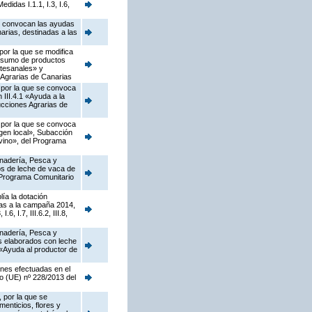
idas I.1.1, I.3, I.6,
se convocan las ayudas
arias, destinadas a las
por la que se modifica
onsumo de productos
rtesanales» y
 Agrarias de Canarias
, por la que se convoca
III.4.1 «Ayuda a la
ucciones Agrarias de
, por la que se convoca
gen local», Subacción
ovino», del Programa
anadería, Pesca y
os de leche de vaca de
l Programa Comunitario
ía la dotación
as a la campaña 2014,
 I.7, III.6.2, III.8,
anadería, Pesca y
os elaborados con leche
2 «Ayuda al productor de
ones efectuadas en el
o (UE) nº 228/2013 del
 por la que se
menticios, flores y