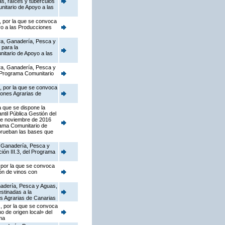
as, raíces y tubérculos
nitario de Apoyo a las
, por la que se convoca
yo a las Producciones
ura, Ganadería, Pesca y
 para la
itario de Apoyo a las
ura, Ganadería, Pesca y
l Programa Comunitario
s, por la que se convoca
iones Agrarias de
a que se dispone la
til Pública Gestión del
 de noviembre de 2016
rama Comunitario de
e aprueban las bases que
a, Ganadería, Pesca y
ión III.3, del Programa
, por la que se convoca
ón de vinos con
anadería, Pesca y Aguas,
stinadas a la
s Agrarias de Canarias
s, por la que se convoca
 de origen local» del
ma