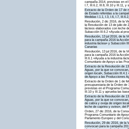
campaña 2014, previstas en el P
I.7, III.6.2, III.8, III.10 y III.
Extracto de la Orden de 17 de 
de Estado referidas a la campa
Medidas I.1.1, I.3, I.6, I.7, III.
Resolución, 2 dic 2016, de la V
la Resolución de 13 de julio d
lácteos elaborados con leche de
Subacción III.6.2 «Ayuda al pr
Resolución, 13 jul 2016, de la 
para la campaña 2016 la Acción
industria láctea» y Subacción I
Canarias
Resolución, 13 jul 2016, de la 
para la campaña 2016 la Acción
III.6.1 «Ayuda a la industria l
Comunitario de Apoyo a las Pro
Extracto de la Resolución de 13
Aguas, por la que se convocan,
origen local», Subacción III.4.
de Apoyo a las Producciones Ag
Extracto de la Orden de 1 de fe
presupuestaria de la Orden de
previstas en el Programa Comunit
III.10 y III.11 y aprueba las ba
Extracto de la Resolución de 13
Aguas, por la que se convocan, 
de cabra y oveja de origen loca
leche de caprino y ovino», del
Orden, 27 dic 2016, de la Conse
Programa Comunitario de Apoyo 
Parlamento Europeo y del Cons
Resolución, 29 dic 2016, de la 
convocan para la campaña 2017 la