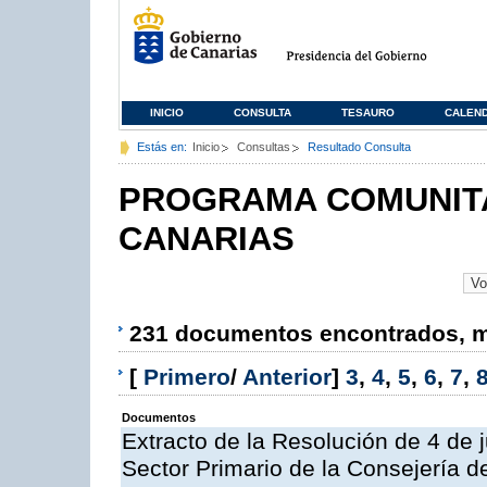
INICIO
CONSULTA
TESAURO
CALEN
Estás en:
Inicio
Consultas
Resultado Consulta
PROGRAMA COMUNITA
CANARIAS
231 documentos encontrados, mo
[
Primero
/
Anterior
]
3
,
4
,
5
,
6
,
7
,
Documentos
Extracto de la Resolución de 4 de 
Sector Primario de la Consejería d