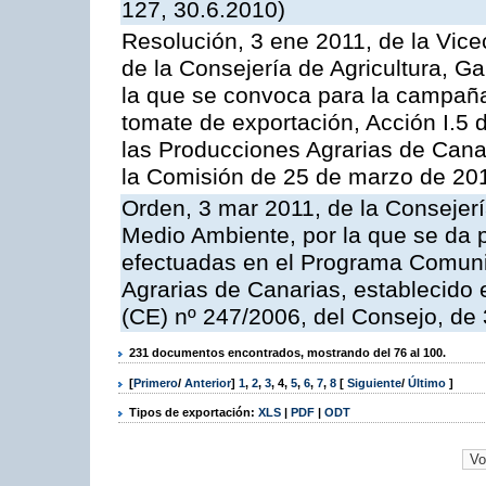
127, 30.6.2010)
Resolución, 3 ene 2011, de la Vice
de la Consejería de Agricultura, G
la que se convoca para la campaña
tomate de exportación, Acción I.5
las Producciones Agrarias de Cana
la Comisión de 25 de marzo de 201
Orden, 3 mar 2011, de la Consejerí
Medio Ambiente, por la que se da p
efectuadas en el Programa Comuni
Agrarias de Canarias, establecido e
(CE) nº 247/2006, del Consejo, de
231 documentos encontrados, mostrando del 76 al 100.
[
Primero
/
Anterior
]
1
,
2
,
3
,
4
,
5
,
6
,
7
,
8
[
Siguiente
/
Último
]
Tipos de exportación:
XLS
|
PDF
|
ODT