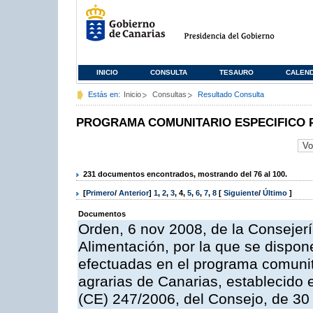
INICIO
CONSULTA
TESAURO
CALEN
Estás en:
Inicio
Consultas
Resultado Consulta
PROGRAMA COMUNITARIO ESPECIFICO 
231 documentos encontrados, mostrando del 76 al 100.
[
Primero
/
Anterior
]
1
,
2
,
3
,
4
,
5
,
6
,
7
,
8
[
Siguiente
/
Último
]
Documentos
Orden, 6 nov 2008, de la Consejerí
Alimentación, por la que se dispon
efectuadas en el programa comunit
agrarias de Canarias, establecido e
(CE) 247/2006, del Consejo, de 30