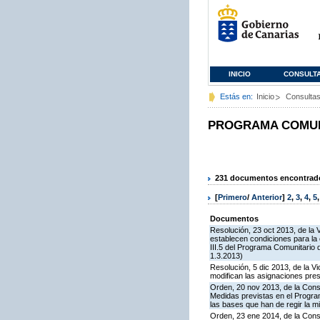
INICIO
CONSULT
Estás en:
Inicio
Consulta
PROGRAMA COMUNI
231 documentos encontrados
[
Primero
/
Anterior
]
2
,
3
,
4
,
5
Documentos
Resolución, 23 oct 2013, de la 
establecen condiciones para la
III.5 del Programa Comunitario
1.3.2013)
Resolución, 5 dic 2013, de la V
modifican las asignaciones pre
Orden, 20 nov 2013, de la Cons
Medidas previstas en el Progra
las bases que han de regir la 
Orden, 23 ene 2014, de la Conse