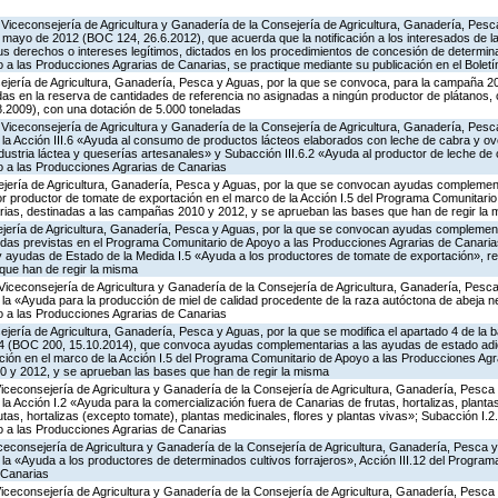
Viceconsejería de Agricultura y Ganadería de la Consejería de Agricultura, Ganadería, Pesc
 mayo de 2012 (BOC 124, 26.6.2012), que acuerda que la notificación a los interesados de l
sus derechos o intereses legítimos, dictados en los procedimientos de concesión de determi
 las Producciones Agrarias de Canarias, se practique mediante su publicación en el Boletín
ejería de Agricultura, Ganadería, Pesca y Aguas, por la que se convoca, para la campaña 20
idas en la reserva de cantidades de referencia no asignadas a ningún productor de plátanos,
8.2009), con una dotación de 5.000 toneladas
Viceconsejería de Agricultura y Ganadería de la Consejería de Agricultura, Ganadería, Pesc
a Acción III.6 «Ayuda al consumo de productos lácteos elaborados con leche de cabra y ovej
ndustria láctea y queserías artesanales» y Subacción III.6.2 «Ayuda al productor de leche de 
 a las Producciones Agrarias de Canarias
ejería de Agricultura, Ganadería, Pesca y Aguas, por la que se convocan ayudas complemen
or productor de tomate de exportación en el marco de la Acción I.5 del Programa Comunitario
ias, destinadas a las campañas 2010 y 2012, y se aprueban las bases que han de regir la
ejería de Agricultura, Ganadería, Pesca y Aguas, por la que se convocan ayudas complemen
as previstas en el Programa Comunitario de Apoyo a las Producciones Agrarias de Canarias
ayudas de Estado de la Medida I.5 «Ayuda a los productores de tomate de exportación», re
que han de regir la misma
Viceconsejería de Agricultura y Ganadería de la Consejería de Agricultura, Ganadería, Pesca
 «Ayuda para la producción de miel de calidad procedente de la raza autóctona de abeja neg
 a las Producciones Agrarias de Canarias
jería de Agricultura, Ganadería, Pesca y Aguas, por la que se modifica el apartado 4 de la ba
4 (BOC 200, 15.10.2014), que convoca ayudas complementarias a las ayudas de estado adic
ción en el marco de la Acción I.5 del Programa Comunitario de Apoyo a las Producciones Agr
 y 2012, y se aprueban las bases que han de regir la misma
Viceconsejería de Agricultura y Ganadería de la Consejería de Agricultura, Ganadería, Pesca
 Acción I.2 «Ayuda para la comercialización fuera de Canarias de frutas, hortalizas, planta
tas, hortalizas (excepto tomate), plantas medicinales, flores y plantas vivas»; Subacción I.2
 a las Producciones Agrarias de Canarias
iceconsejería de Agricultura y Ganadería de la Consejería de Agricultura, Ganadería, Pesca y
a «Ayuda a los productores de determinados cultivos forrajeros», Acción III.12 del Progra
 Canarias
Viceconsejería de Agricultura y Ganadería de la Consejería de Agricultura, Ganadería, Pesca