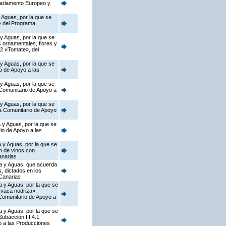
Parlamento Europeo y
 Aguas, por la que se
o» del Programa
 y Aguas, por la que se
s ornamentales, flores y
.2 «Tomate», del
 y Aguas, por la que se
o de Apoyo a las
 y Aguas, por la que se
 Comunitario de Apoyo a
 y Aguas, por la que se
ma Comunitario de Apoyo
 y Aguas, por la que se
io de Apoyo a las
 y Aguas, por la que se
n de vinos con
anarias
ca y Aguas, que acuerda
s, dictados en los
Canarias
a y Aguas, por la que se
 vaca nodriza»,
 Comunitario de Apoyo a
a y Aguas, por la que se
ubacción III.4.1
o a las Producciones