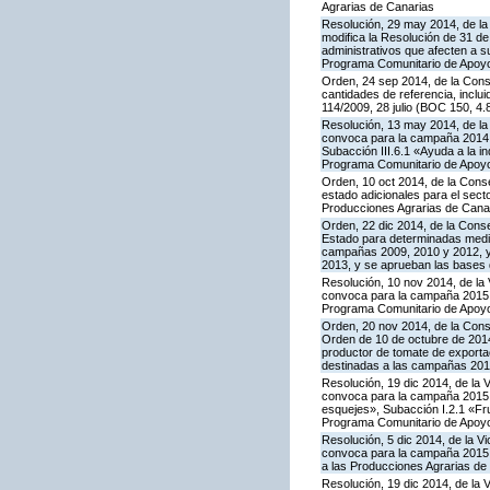
Agrarias de Canarias
Resolución, 29 may 2014, de la 
modifica la Resolución de 31 de
administrativos que afecten a 
Programa Comunitario de Apoyo a
Orden, 24 sep 2014, de la Cons
cantidades de referencia, inclu
114/2009, 28 julio (BOC 150, 4.
Resolución, 13 may 2014, de la 
convoca para la campaña 2014 l
Subacción III.6.1 «Ayuda a la i
Programa Comunitario de Apoyo
Orden, 10 oct 2014, de la Cons
estado adicionales para el sect
Producciones Agrarias de Canar
Orden, 22 dic 2014, de la Cons
Estado para determinadas medid
campañas 2009, 2010 y 2012, y 
2013, y se aprueban las bases 
Resolución, 10 nov 2014, de la 
convoca para la campaña 2015 la
Programa Comunitario de Apoyo
Orden, 20 nov 2014, de la Conse
Orden de 10 de octubre de 201
productor de tomate de exporta
destinadas a las campañas 2010
Resolución, 19 dic 2014, de la 
convoca para la campaña 2015 la
esquejes», Subacción I.2.1 «Fru
Programa Comunitario de Apoyo
Resolución, 5 dic 2014, de la V
convoca para la campaña 2015 l
a las Producciones Agrarias de
Resolución, 19 dic 2014, de la 