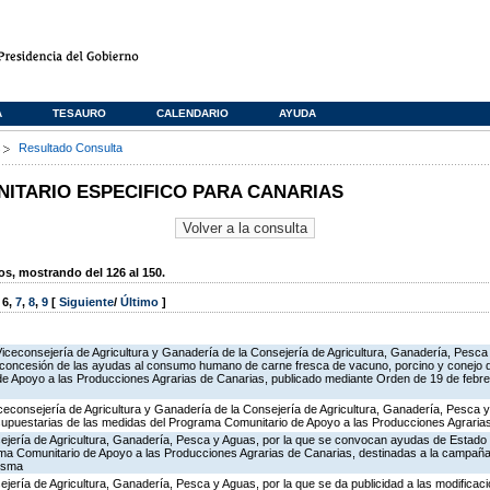
A
TESAURO
CALENDARIO
AYUDA
s
Resultado Consulta
TARIO ESPECIFICO PARA CANARIAS
, mostrando del 126 al 150.
,
6
,
7
,
8
,
9
[
Siguiente
/
Último
]
Viceconsejería de Agricultura y Ganadería de la Consejería de Agricultura, Ganadería, Pesca
 concesión de las ayudas al consumo humano de carne fresca de vacuno, porcino y conejo de
 de Apoyo a las Producciones Agrarias de Canarias, publicado mediante Orden de 19 de febr
iceconsejería de Agricultura y Ganadería de la Consejería de Agricultura, Ganadería, Pesca y
supuestarias de las medidas del Programa Comunitario de Apoyo a las Producciones Agrari
ejería de Agricultura, Ganadería, Pesca y Aguas, por la que se convocan ayudas de Estado
ma Comunitario de Apoyo a las Producciones Agrarias de Canarias, destinadas a la campañ
misma
jería de Agricultura, Ganadería, Pesca y Aguas, por la que se da publicidad a las modificac