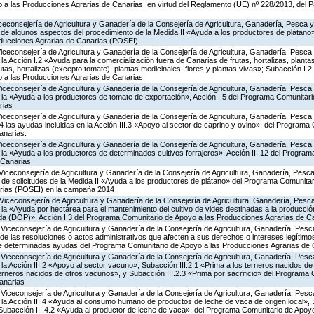
a las Producciones Agrarias de Canarias, en virtud del Reglamento (UE) nº 228/2013, del 
iceconsejería de Agricultura y Ganadería de la Consejería de Agricultura, Ganadería, Pesca y
ón de algunos aspectos del procedimiento de la Medida II «Ayuda a los productores de plátan
oducciones Agrarias de Canarias (POSEI)
Viceconsejería de Agricultura y Ganadería de la Consejería de Agricultura, Ganadería, Pesca
 Acción I.2 «Ayuda para la comercialización fuera de Canarias de frutas, hortalizas, planta
tas, hortalizas (excepto tomate), plantas medicinales, flores y plantas vivas»; Subacción I.2
 a las Producciones Agrarias de Canarias
Viceconsejería de Agricultura y Ganadería de la Consejería de Agricultura, Ganadería, Pesca
a «Ayuda a los productores de tomate de exportación», Acción I.5 del Programa Comunitari
rias
Viceconsejería de Agricultura y Ganadería de la Consejería de Agricultura, Ganadería, Pesca
las ayudas incluidas en la Acción III.3 «Apoyo al sector de caprino y ovino», del Programa
anarias.
Viceconsejería de Agricultura y Ganadería de la Consejería de Agricultura, Ganadería, Pesca
a «Ayuda a los productores de determinados cultivos forrajeros», Acción III.12 del Progra
 Canarias.
Viceconsejería de Agricultura y Ganadería de la Consejería de Agricultura, Ganadería, Pesca
 de solicitudes de la Medida II «Ayuda a los productores de plátano» del Programa Comunitar
rias (POSEI) en la campaña 2014
Viceconsejería de Agricultura y Ganadería de la Consejería de Agricultura, Ganadería, Pesca
a «Ayuda por hectárea para el mantenimiento del cultivo de vides destinadas a la producció
da (DOP)», Acción I.3 del Programa Comunitario de Apoyo a las Producciones Agrarias de C
 Viceconsejería de Agricultura y Ganadería de la Consejería de Agricultura, Ganadería, Pes
s de las resoluciones o actos administrativos que afecten a sus derechos o intereses legítimo
e determinadas ayudas del Programa Comunitario de Apoyo a las Producciones Agrarias de 
Viceconsejería de Agricultura y Ganadería de la Consejería de Agricultura, Ganadería, Pesc
 Acción III.2 «Apoyo al sector vacuno», Subacción III.2.1 «Prima a los terneros nacidos de
terneros nacidos de otros vacunos», y Subacción III.2.3 «Prima por sacrificio» del Programa
anarias
Viceconsejería de Agricultura y Ganadería de la Consejería de Agricultura, Ganadería, Pesc
a Acción III.4 «Ayuda al consumo humano de productos de leche de vaca de origen local», S
y Subacción III.4.2 «Ayuda al productor de leche de vaca», del Programa Comunitario de Apoy