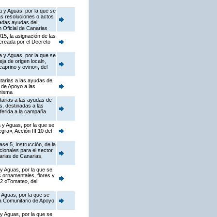
a y Aguas, por la que se
as resoluciones o actos
nadas ayudas del
 Oficial de Canarias
15, la asignación de las
 creada por el Decreto
a y Aguas, por la que se
a de origen local»,
caprino y ovino», del
tarias a las ayudas de
 de Apoyo a las
 misma
tarias a las ayudas de
, destinadas a las
ferida a la campaña
 y Aguas, por la que se
ra», Acción III.10 del
se 5, Instrucción, de la
ionales para el sector
arias de Canarias,
 y Aguas, por la que se
s ornamentales, flores y
.2 «Tomate», del
 Aguas, por la que se
ma Comunitario de Apoyo
 y Aguas, por la que se