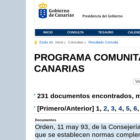
INICIO
CONSULTA
TESAURO
CALEN
Estás en:
Inicio
Consultas
Resultado Consulta
PROGRAMA COMUNITA
CANARIAS
231 documentos encontrados, mo
[Primero/Anterior]
1
,
2
,
3
,
4
,
5
,
6
Documentos
Orden, 11 may 93, de la Consejería 
que se establecen normas compleme