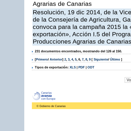
Agrarias de Canarias
Resolución, 19 dic 2014, de la Vic
de la Consejería de Agricultura, G
convoca para la campaña 2015 la 
exportación», Acción I.5 del Prog
Producciones Agrarias de Canaria
231 documentos encontrados, mostrando del 126 al 150.
[
Primero
/
Anterior
]
2
,
3
,
4
,
5
,
6
,
7
,
8
,
9
[
Siguiente
/
Último
]
Tipos de exportación:
XLS
|
PDF
|
ODT
© Gobierno de Canarias