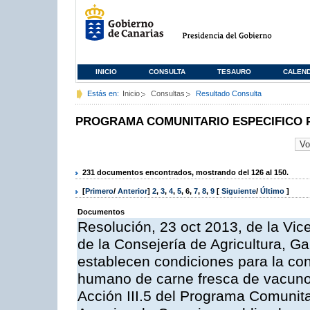
INICIO
CONSULTA
TESAURO
CALEN
Estás en:
Inicio
Consultas
Resultado Consulta
PROGRAMA COMUNITARIO ESPECIFICO 
231 documentos encontrados, mostrando del 126 al 150.
[
Primero
/
Anterior
]
2
,
3
,
4
,
5
,
6
,
7
,
8
,
9
[
Siguiente
/
Último
]
Documentos
Resolución, 23 oct 2013, de la Vic
de la Consejería de Agricultura, G
establecen condiciones para la co
humano de carne fresca de vacuno, 
Acción III.5 del Programa Comunit