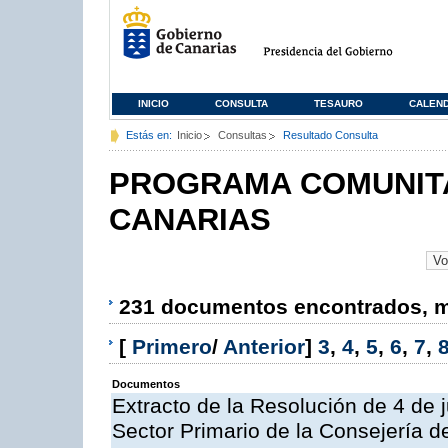
INICIO
CONSULTA
TESAURO
CALEN
Estás en:
Inicio
Consultas
Resultado Consulta
PROGRAMA COMUNITA
CANARIAS
231 documentos encontrados, mo
[
Primero
/
Anterior
]
3
,
4
,
5
,
6
,
7
,
Documentos
Extracto de la Resolución de 4 de 
Sector Primario de la Consejería d