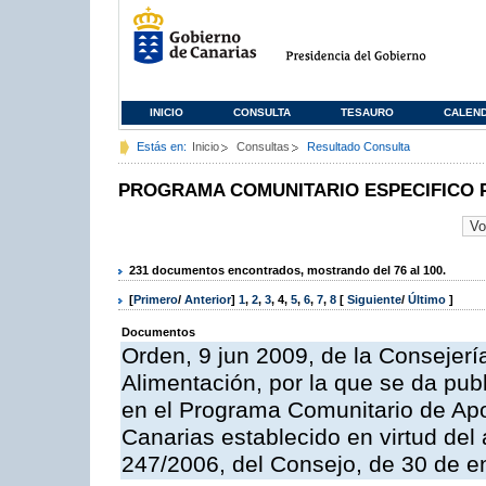
INICIO
CONSULTA
TESAURO
CALEN
Estás en:
Inicio
Consultas
Resultado Consulta
PROGRAMA COMUNITARIO ESPECIFICO 
231 documentos encontrados, mostrando del 76 al 100.
[
Primero
/
Anterior
]
1
,
2
,
3
,
4
,
5
,
6
,
7
,
8
[
Siguiente
/
Último
]
Documentos
Orden, 9 jun 2009, de la Consejerí
Alimentación, por la que se da pub
en el Programa Comunitario de Apo
Canarias establecido en virtud del
247/2006, del Consejo, de 30 de e