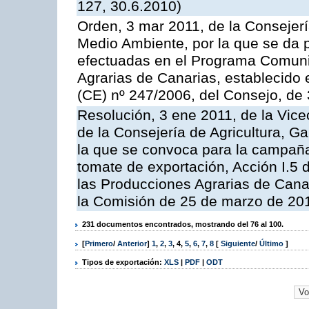
127, 30.6.2010)
Orden, 3 mar 2011, de la Consejerí
Medio Ambiente, por la que se da p
efectuadas en el Programa Comuni
Agrarias de Canarias, establecido e
(CE) nº 247/2006, del Consejo, de
Resolución, 3 ene 2011, de la Vice
de la Consejería de Agricultura, G
la que se convoca para la campaña
tomate de exportación, Acción I.5
las Producciones Agrarias de Cana
la Comisión de 25 de marzo de 201
231 documentos encontrados, mostrando del 76 al 100.
[
Primero
/
Anterior
]
1
,
2
,
3
,
4
,
5
,
6
,
7
,
8
[
Siguiente
/
Último
]
Tipos de exportación:
XLS
|
PDF
|
ODT