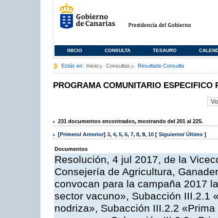
INICIO
CONSULTA
TESAURO
CALEN
Estás en:
Inicio
Consultas
Resultado Consulta
PROGRAMA COMUNITARIO ESPECIFICO 
231 documentos encontrados, mostrando del 201 al 225.
[
Primero
/
Anterior
]
3
,
4
,
5
,
6
,
7
,
8
,
9
,
10
[
Siguiente
/
Último
]
Documentos
Resolución, 4 jul 2017, de la Vicec
Consejería de Agricultura, Ganader
convocan para la campaña 2017 las
sector vacuno», Subacción III.2.1 
nodriza», Subacción III.2.2 «Prima 