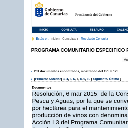
INICIO
CONSULTA
TESAURO
CALEN
Estás en:
Inicio
Consultas
Resultado Consulta
PROGRAMA COMUNITARIO ESPECIFICO 
231 documentos encontrados, mostrando del 151 al 175.
[
Primero
/
Anterior
]
3
,
4
,
5
,
6
,
7
,
8
,
9
,
10
[
Siguiente
/
Último
]
Documentos
Resolución, 6 mar 2015, de la Cons
Pesca y Aguas, por la que se con
por hectárea para el mantenimiento
producción de vinos con denominac
Acción I.3 del Programa Comunitar