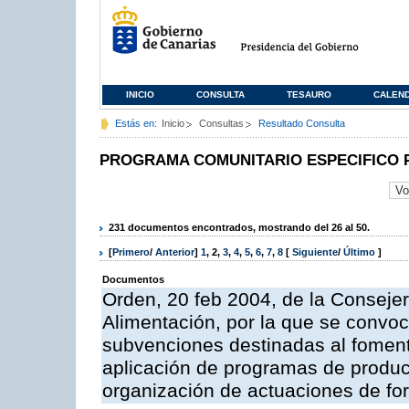
INICIO
CONSULTA
TESAURO
CALEN
Estás en:
Inicio
Consultas
Resultado Consulta
PROGRAMA COMUNITARIO ESPECIFICO 
231 documentos encontrados, mostrando del 26 al 50.
[
Primero
/
Anterior
]
1
,
2
,
3
,
4
,
5
,
6
,
7
,
8
[
Siguiente
/
Último
]
Documentos
Orden, 20 feb 2004, de la Consejer
Alimentación, por la que se convoc
subvenciones destinadas al fomento
aplicación de programas de produc
organización de actuaciones de fo