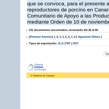
que se convoca, para el presente a
reproductores de porcino en Canar
Comunitario de Apoyo a las Produc
mediante Orden de 10 de noviembr
231 documentos encontrados, mostrando del 26 al 50.
[
Primero
/
Anterior
]
1
,
2
,
3
,
4
,
5
,
6
,
7
,
8
[
Siguiente
/
Último
]
Tipos de exportación:
XLS
|
PDF
|
ODT
© Gobierno de Canarias