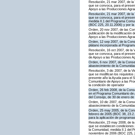
Resolución, 21 mar 2007, de la 
que se convoca, para el present
Apoyo a las Producciones Agra
Resolución, 21 mar 2007, de la 
que se convoca, para el presen
medida II.1 del Programa Comun
(BOC 225, 20.11.2006) y por la 
Orden, 20 nov 2007, de las Con
publicación de la modificación
Apoyo a las Producciones Agra
Orden, 12 sep 2007, de la Conse
plátano incorporada al Program
Resolución, 16 oct 2007, de la 
que se convoca, para el present
de Apoyo a las Producciones A
Orden, 6 nov 2007, de la Consej
abastecimiento de la Comunida
Resolución, 3 dic 2007, de la V
que se modifican los requisito
presente año la Ayuda para el 
Comunitario de Apoyo a las Prod
la condición de operador
Orden, 26 feb 2008, de la Conse
en el Programa Comunitario de A
del Consejo, de 30 de enero de
Orden, 10 dic 2007, de la Conse
abastecimiento de la Comunida
Orden, 25 may 2005, de la Conse
febrero de 2005 (BOC 38, 23.2.2
para la aplicación de programa
Resolución, 23 may 2008, de la 
que se establecen condiciones 
la Comunidad, medida II.1 del 
noviembre de 2006 (BOC 225, 20