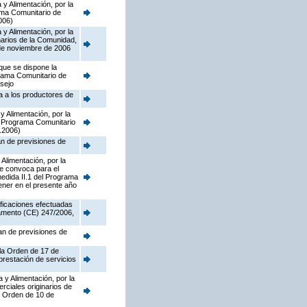
y Alimentación, por la
rama Comunitario de
006)
y Alimentación, por la
narios de la Comunidad,
 de noviembre de 2006
que se dispone la
grama Comunitario de
sejo
a a los productores de
y Alimentación, por la
el Programa Comunitario
.2006)
an de previsiones de
Alimentación, por la
ue convoca para el
edida II.1 del Programa
ener en el presente año
ificaciones efectuadas
lamento (CE) 247/2006,
lan de previsiones de
 la Orden de 17 de
prestación de servicios
 y Alimentación, por la
rciales originarios de
e Orden de 10 de