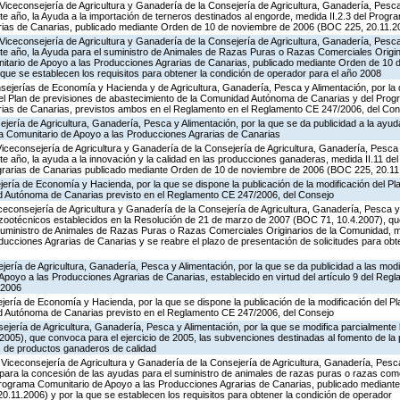
Viceconsejería de Agricultura y Ganadería de la Consejería de Agricultura, Ganadería, Pesca 
e año, la Ayuda a la importación de terneros destinados al engorde, medida II.2.3 del Prog
rias de Canarias, publicado mediante Orden de 10 de noviembre de 2006 (BOC 225, 20.11.2
Viceconsejería de Agricultura y Ganadería de la Consejería de Agricultura, Ganadería, Pesca 
te año, la Ayuda para el suministro de Animales de Razas Puras o Razas Comerciales Origi
itario de Apoyo a las Producciones Agrarias de Canarias, publicado mediante Orden de 10
que se establecen los requisitos para obtener la condición de operador para el año 2008
sejerías de Economía y Hacienda y de Agricultura, Ganadería, Pesca y Alimentación, por la 
 del Plan de previsiones de abastecimiento de la Comunidad Autónoma de Canarias y del Pro
rias de Canarias, previstos ambos en el Reglamento en el Reglamento CE 247/2006, del Con
jería de Agricultura, Ganadería, Pesca y Alimentación, por la que se da publicidad a la ayud
a Comunitario de Apoyo a las Producciones Agrarias de Canarias
Viceconsejería de Agricultura y Ganadería de la Consejería de Agricultura, Ganadería, Pesca 
e año, la ayuda a la innovación y la calidad en las producciones ganaderas, medida II.11 d
grarias de Canarias publicado mediante Orden de 10 de noviembre de 2006 (BOC 225, 20.11
ería de Economía y Hacienda, por la que se dispone la publicación de la modificación del Pl
d Autónoma de Canarias previsto en el Reglamento CE 247/2006, del Consejo
iceconsejería de Agricultura y Ganadería de la Consejería de Agricultura, Ganadería, Pesca y 
s zootécnicos establecidos en la Resolución de 21 de marzo de 2007 (BOC 71, 10.4.2007), q
Suministro de Animales de Razas Puras o Razas Comerciales Originarios de la Comunidad, m
ucciones Agrarias de Canarias y se reabre el plazo de presentación de solicitudes para obt
jería de Agricultura, Ganadería, Pesca y Alimentación, por la que se da publicidad a las mod
poyo a las Producciones Agrarias de Canarias, establecido en virtud del artículo 9 del Reg
 2006
jería de Economía y Hacienda, por la que se dispone la publicación de la modificación del P
d Autónoma de Canarias previsto en el Reglamento CE 247/2006, del Consejo
jería de Agricultura, Ganadería, Pesca y Alimentación, por la que se modifica parcialmente
005), que convoca para el ejercicio de 2005, las subvenciones destinadas al fomento de la 
s de productos ganaderos de calidad
Viceconsejería de Agricultura y Ganadería de la Consejería de Agricultura, Ganadería, Pesca
para la concesión de las ayudas para el suministro de animales de razas puras o razas come
Programa Comunitario de Apoyo a las Producciones Agrarias de Canarias, publicado mediant
.11.2006) y por la que se establecen los requisitos para obtener la condición de operador