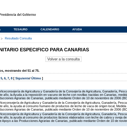
A
TESAURO
CALENDARIO
AYUDA
s
Resultado Consulta
TARIO ESPECIFICO PARA CANARIAS
, mostrando del 51 al 75.
,
5
,
6
,
7
,
8
[
Siguiente
/
Último
]
Viceconsejería de Agricultura y Ganadería de la Consejería de Agricultura, Ganadería, Pesca 
e año, la Ayuda a la reposición en vacuno de leche con novillas nacidas en Canarias, medid
oducciones Agrarias de Canarias, publicado mediante Orden de 10 de noviembre de 2006 (B
Viceconsejería de Agricultura y Ganadería de la Consejería de Agricultura, Ganadería, Pesca 
te año, la ayuda al consumo humano de productos de leche de vaca de origen local, Medida 
oducciones Agrarias de Canarias, publicado mediante Orden de 10 de noviembre de 2006 (B
Viceconsejería de Agricultura y Ganadería de la Consejería de Agricultura, Ganadería, Pesca 
te año, la ayuda al consumo de productos lácteos elaborados con leche de cabra y oveja de 
de Apoyo a las Producciones Agrarias de Canarias, publicado mediante Orden de 10 de nov