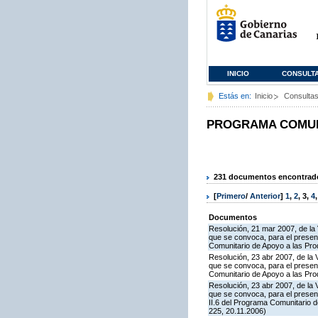
INICIO
CONSULT
Estás en:
Inicio
Consulta
PROGRAMA COMUNI
231 documentos encontrados
[
Primero
/
Anterior
]
1
,
2
,
3
,
4
Documentos
Resolución, 21 mar 2007, de la 
que se convoca, para el present
Comunitario de Apoyo a las Pr
Resolución, 23 abr 2007, de la 
que se convoca, para el presen
Comunitario de Apoyo a las Pr
Resolución, 23 abr 2007, de la 
que se convoca, para el presen
II.6 del Programa Comunitario 
225, 20.11.2006)