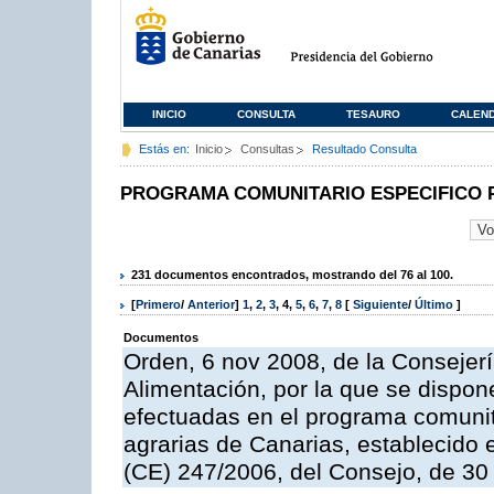
INICIO
CONSULTA
TESAURO
CALEN
Estás en:
Inicio
Consultas
Resultado Consulta
PROGRAMA COMUNITARIO ESPECIFICO 
231 documentos encontrados, mostrando del 76 al 100.
[
Primero
/
Anterior
]
1
,
2
,
3
,
4
,
5
,
6
,
7
,
8
[
Siguiente
/
Último
]
Documentos
Orden, 6 nov 2008, de la Consejerí
Alimentación, por la que se dispon
efectuadas en el programa comunit
agrarias de Canarias, establecido e
(CE) 247/2006, del Consejo, de 30