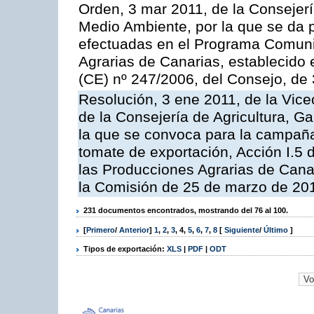
Orden, 3 mar 2011, de la Consejerí
Medio Ambiente, por la que se da p
efectuadas en el Programa Comuni
Agrarias de Canarias, establecido e
(CE) nº 247/2006, del Consejo, de
Resolución, 3 ene 2011, de la Vice
de la Consejería de Agricultura, G
la que se convoca para la campaña
tomate de exportación, Acción I.5
las Producciones Agrarias de Cana
la Comisión de 25 de marzo de 201
231 documentos encontrados, mostrando del 76 al 100.
[
Primero
/
Anterior
]
1
,
2
,
3
,
4
,
5
,
6
,
7
,
8
[
Siguiente
/
Último
]
Tipos de exportación:
XLS
|
PDF
|
ODT