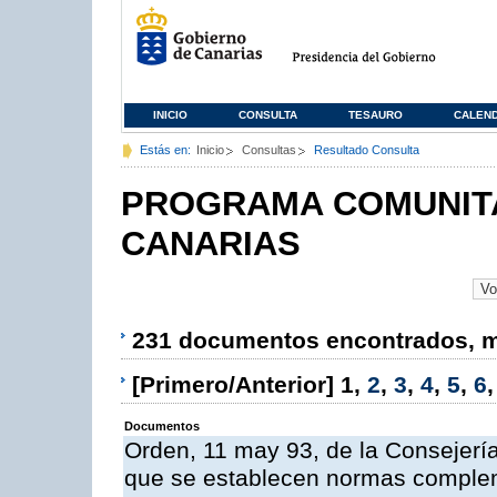
INICIO
CONSULTA
TESAURO
CALEN
Estás en:
Inicio
Consultas
Resultado Consulta
PROGRAMA COMUNITA
CANARIAS
231 documentos encontrados, mo
[Primero/Anterior]
1
,
2
,
3
,
4
,
5
,
6
Documentos
Orden, 11 may 93, de la Consejería 
que se establecen normas compleme