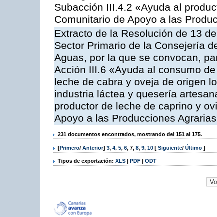
Subacción III.4.2 «Ayuda al produ
Comunitario de Apoyo a las Produc
Extracto de la Resolución de 13 de
Sector Primario de la Consejería d
Aguas, por la que se convocan, par
Acción III.6 «Ayuda al consumo de
leche de cabra y oveja de origen lo
industria láctea y quesería artesan
productor de leche de caprino y o
Apoyo a las Producciones Agrarias
231 documentos encontrados, mostrando del 151 al 175.
[
Primero
/
Anterior
]
3
,
4
,
5
,
6
,
7
,
8
,
9
,
10
[
Siguiente
/
Último
]
Tipos de exportación:
XLS
|
PDF
|
ODT