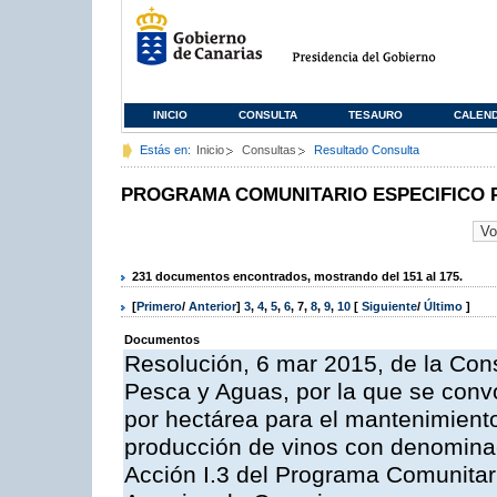
INICIO
CONSULTA
TESAURO
CALEN
Estás en:
Inicio
Consultas
Resultado Consulta
PROGRAMA COMUNITARIO ESPECIFICO 
231 documentos encontrados, mostrando del 151 al 175.
[
Primero
/
Anterior
]
3
,
4
,
5
,
6
,
7
,
8
,
9
,
10
[
Siguiente
/
Último
]
Documentos
Resolución, 6 mar 2015, de la Cons
Pesca y Aguas, por la que se con
por hectárea para el mantenimiento
producción de vinos con denominac
Acción I.3 del Programa Comunitar