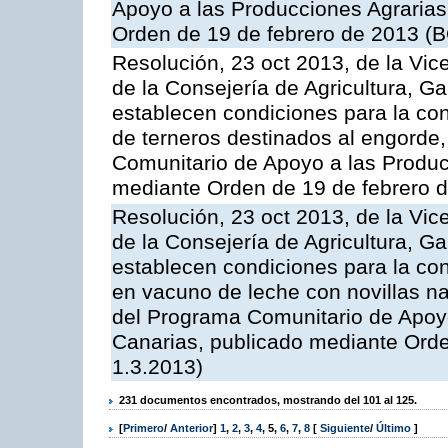
Apoyo a las Producciones Agrarias
Orden de 19 de febrero de 2013 (B
Resolución, 23 oct 2013, de la Vic
de la Consejería de Agricultura, G
establecen condiciones para la con
de terneros destinados al engorde,
Comunitario de Apoyo a las Produc
mediante Orden de 19 de febrero 
Resolución, 23 oct 2013, de la Vic
de la Consejería de Agricultura, G
establecen condiciones para la con
en vacuno de leche con novillas na
del Programa Comunitario de Apoyo
Canarias, publicado mediante Ord
1.3.2013)
231 documentos encontrados, mostrando del 101 al 125.
[
Primero
/
Anterior
]
1
,
2
,
3
,
4
,
5
,
6
,
7
,
8
[
Siguiente
/
Último
]