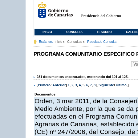
INICIO
CONSULTA
TESAURO
CALEN
Estás en:
Inicio
Consultas
Resultado Consulta
PROGRAMA COMUNITARIO ESPECIFICO 
231 documentos encontrados, mostrando del 101 al 125.
[
Primero
/
Anterior
]
1
,
2
,
3
,
4
,
5
,
6
,
7
,
8
[
Siguiente
/
Último
]
Documentos
Orden, 3 mar 2011, de la Consejerí
Medio Ambiente, por la que se da p
efectuadas en el Programa Comuni
Agrarias de Canarias, establecido e
(CE) nº 247/2006, del Consejo, de