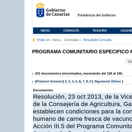
INICIO
CONSULTA
TESAURO
CALEN
Estás en:
Inicio
Consultas
Resultado Consulta
PROGRAMA COMUNITARIO ESPECIFICO 
231 documentos encontrados, mostrando del 126 al 150.
[
Primero
/
Anterior
]
2
,
3
,
4
,
5
,
6
,
7
,
8
,
9
[
Siguiente
/
Último
]
Documentos
Resolución, 23 oct 2013, de la Vic
de la Consejería de Agricultura, G
establecen condiciones para la co
humano de carne fresca de vacuno, 
Acción III.5 del Programa Comunit