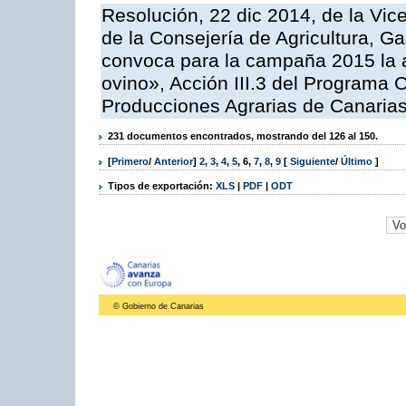
Resolución, 22 dic 2014, de la Vic
de la Consejería de Agricultura, G
convoca para la campaña 2015 la a
ovino», Acción III.3 del Programa 
Producciones Agrarias de Canaria
231 documentos encontrados, mostrando del 126 al 150.
[
Primero
/
Anterior
]
2
,
3
,
4
,
5
,
6
,
7
,
8
,
9
[
Siguiente
/
Último
]
Tipos de exportación:
XLS
|
PDF
|
ODT
© Gobierno de Canarias