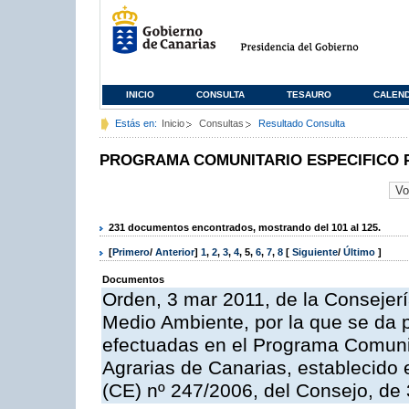
INICIO
CONSULTA
TESAURO
CALEN
Estás en:
Inicio
Consultas
Resultado Consulta
PROGRAMA COMUNITARIO ESPECIFICO 
231 documentos encontrados, mostrando del 101 al 125.
[
Primero
/
Anterior
]
1
,
2
,
3
,
4
,
5
,
6
,
7
,
8
[
Siguiente
/
Último
]
Documentos
Orden, 3 mar 2011, de la Consejerí
Medio Ambiente, por la que se da p
efectuadas en el Programa Comuni
Agrarias de Canarias, establecido e
(CE) nº 247/2006, del Consejo, de