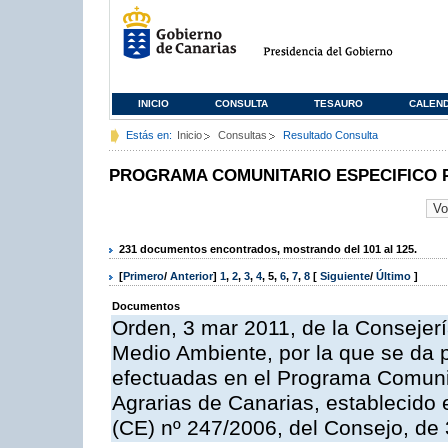
INICIO
CONSULTA
TESAURO
CALEN
Estás en:
Inicio
Consultas
Resultado Consulta
PROGRAMA COMUNITARIO ESPECIFICO 
231 documentos encontrados, mostrando del 101 al 125.
[
Primero
/
Anterior
]
1
,
2
,
3
,
4
,
5
,
6
,
7
,
8
[
Siguiente
/
Último
]
Documentos
Orden, 3 mar 2011, de la Consejerí
Medio Ambiente, por la que se da p
efectuadas en el Programa Comuni
Agrarias de Canarias, establecido e
(CE) nº 247/2006, del Consejo, de