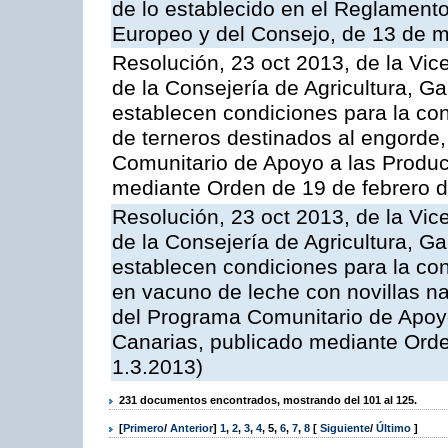
de lo establecido en el Reglament
Europeo y del Consejo, de 13 de 
Resolución, 23 oct 2013, de la Vic
de la Consejería de Agricultura, G
establecen condiciones para la con
de terneros destinados al engorde,
Comunitario de Apoyo a las Produc
mediante Orden de 19 de febrero 
Resolución, 23 oct 2013, de la Vic
de la Consejería de Agricultura, G
establecen condiciones para la con
en vacuno de leche con novillas na
del Programa Comunitario de Apoyo
Canarias, publicado mediante Ord
1.3.2013)
231 documentos encontrados, mostrando del 101 al 125.
[
Primero
/
Anterior
]
1
,
2
,
3
,
4
,
5
,
6
,
7
,
8
[
Siguiente
/
Último
]