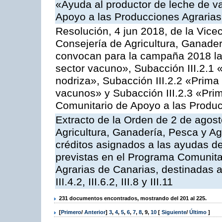
«Ayuda al productor de leche de 
Apoyo a las Producciones Agrarias
Resolución, 4 jun 2018, de la Vice
Consejería de Agricultura, Ganader
convocan para la campaña 2018 las
sector vacuno», Subacción III.2.1 
nodriza», Subacción III.2.2 «Prima 
vacunos» y Subacción III.2.3 «Prim
Comunitario de Apoyo a las Produc
Extracto de la Orden de 2 de agost
Agricultura, Ganadería, Pesca y Ag
créditos asignados a las ayudas d
previstas en el Programa Comunita
Agrarias de Canarias, destinadas a la
III.4.2, III.6.2, III.8 y III.11
231 documentos encontrados, mostrando del 201 al 225.
[
Primero
/
Anterior
]
3
,
4
,
5
,
6
,
7
,
8
,
9
,
10
[
Siguiente
/
Último
]