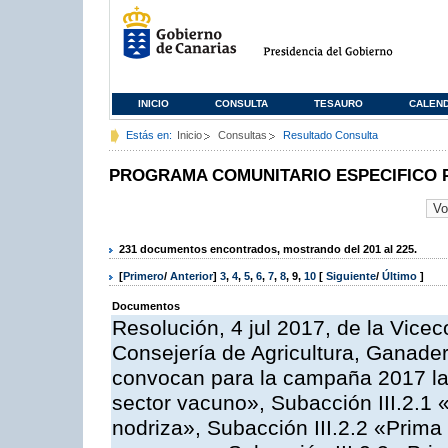
INICIO
CONSULTA
TESAURO
CALEN
Estás en:
Inicio
Consultas
Resultado Consulta
PROGRAMA COMUNITARIO ESPECIFICO 
231 documentos encontrados, mostrando del 201 al 225.
[
Primero
/
Anterior
]
3
,
4
,
5
,
6
,
7
,
8
,
9
,
10
[
Siguiente
/
Último
]
Documentos
Resolución, 4 jul 2017, de la Vicec
Consejería de Agricultura, Ganader
convocan para la campaña 2017 las
sector vacuno», Subacción III.2.1 
nodriza», Subacción III.2.2 «Prima 