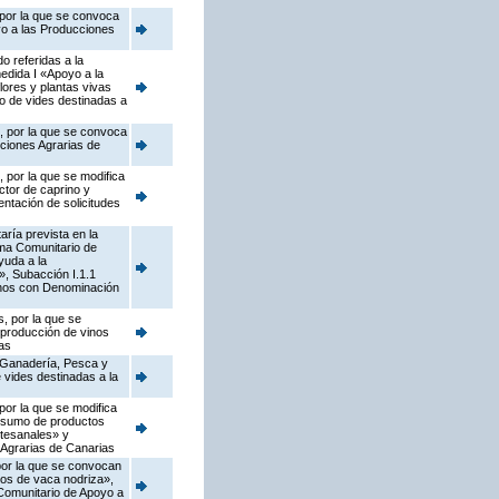
 por la que se convoca
yo a las Producciones
o referidas a la
edida I «Apoyo a la
flores y plantas vivas
vo de vides destinadas a
s, por la que se convoca
cciones Agrarias de
 por la que se modifica
ctor de caprino y
ntación de solicitudes
ría prevista en la
ama Comunitario de
yuda a la
s», Subacción I.1.1
vinos con Denominación
, por la que se
 producción de vinos
as
, Ganadería, Pesca y
 vides destinadas a la
por la que se modifica
onsumo de productos
rtesanales» y
 Agrarias de Canarias
 por la que se convocan
dos de vaca nodriza»,
 Comunitario de Apoyo a