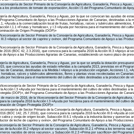
iceconsejería de Sector Primario de la Consejería de Agricultura, Ganadería, Pesca y Aguas,
 a los productores de tomate de exportación», Acción I.5 del Programa Comunitario de Apo
jería de Agricultura, Ganadería, Pesca y Aguas, por la que se convocan las ayudas de estad
Programa Comunitario de Apoyo a las Producciones Agrarias de Canarias, destinadas a la m
1, «Ayuda a la comercialización local de frutas, hortalizas, raíces y tubérculos alimenticios, 
ción I.1.1 «Frutas y hortalizas», y I.3 «Ayuda por hectárea para el mantenimiento del culti
nominación de Origen Protegida (DOP)»
Viceconsejería de Sector Primario de la Consejería de Agricultura, Ganadería, Pesca y Agua
 III.3 «Apoyo al sector de caprino y ovino», del Programa Comunitario de Apoyo a las Produ
Viceconsejería de Sector Primario de la Consejería de Agricultura, Ganadería, Pesca y Aguas,
 de 2016 (BOC 42, 2.3.2016), que convoca para la campaña 2016 la Acción III.3 «Apoyo al se
o de Apoyo a las Producciones Agrarias de Canarias, estableciendo un nuevo plazo de prese
jería de Agricultura, Ganadería, Pesca y Aguas, por la que se amplía la dotación presupuesta
15, que convoca las ayudas de estado referidas a la campaña 2013, previstas en el Progr
as de Canarias, destinadas a la Medida I «Apoyo a la producción vegetal», Acciones I.1, «A
, hortalizas, raíces y tubérculos alimenticios, flores y plantas vivas recolectadas en Canaria
yuda por hectárea para el mantenimiento del cultivo de vides destinadas a la producción de 
Viceconsejería de Sector Primario de la Consejería de Agricultura, Ganadería, Pesca y Aguas
 Acción I.3 «Ayuda por hectárea para el mantenimiento del cultivo de vides destinadas a la
otegida (DOP)», del Programa Comunitario de Apoyo a las Producciones Agrarias de Canari
 de marzo de 2016, de la Viceconsejería del Sector Primario de la Consejería de Agricultura
ara la campaña 2016 la Acción I.3 «Ayuda por hectárea para el mantenimiento del cultivo de
inación de Origen Protegida (DOP)»
iceconsejería de Sector Primario de la Consejería de Agricultura, Ganadería, Pesca y Aguas, 
e 2016 (BOC 142, 25.7.2016), que convoca para la campaña 2016 la Acción III.6 «Ayuda al c
 cabra y oveja de origen local», Subacción III.6.1 «Ayuda a la industria láctea y queserías a
oductor de leche de caprino y ovino», del Programa Comunitario de Apoyo a las Producciones
iceconsejería de Sector Primario de la Consejería de Agricultura, Ganadería, Pesca y Aguas,
s de la Acción III.2 «Apoyo al sector vacuno», Subacción III.2.1 «Prima a los terneros naci
terneros nacidos de otros vacunos», y Subacción III.2.3 «Prima por sacrificio» del Programa