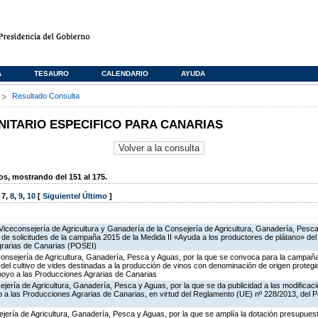
A
TESAURO
CALENDARIO
AYUDA
s
Resultado Consulta
TARIO ESPECIFICO PARA CANARIAS
, mostrando del 151 al 175.
,
7
,
8
,
9
,
10
[
Siguiente
/
Último
]
Viceconsejería de Agricultura y Ganadería de la Consejería de Agricultura, Ganadería, Pesca
n de solicitudes de la campaña 2015 de la Medida II «Ayuda a los productores de plátano» d
grarias de Canarias (POSEI)
Consejería de Agricultura, Ganadería, Pesca y Aguas, por la que se convoca para la campañ
del cultivo de vides destinadas a la producción de vinos con denominación de origen protegi
poyo a las Producciones Agrarias de Canarias
jería de Agricultura, Ganadería, Pesca y Aguas, por la que se da publicidad a las modificac
a las Producciones Agrarias de Canarias, en virtud del Reglamento (UE) nº 228/2013, del 
jería de Agricultura, Ganadería, Pesca y Aguas, por la que se amplía la dotación presupuesta