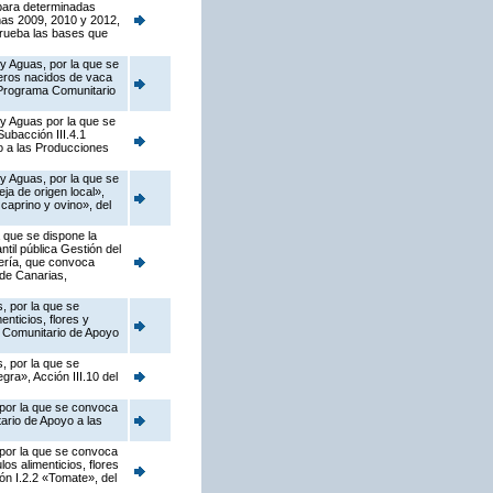
para determinadas
ñas 2009, 2010 y 2012,
prueba las bases que
 y Aguas, por la que se
neros nacidos de vaca
l Programa Comunitario
 y Aguas por la que se
ubacción III.4.1
o a las Producciones
 y Aguas, por la que se
a de origen local»,
caprino y ovino», del
 que se dispone la
til pública Gestión del
jería, que convoca
de Canarias,
, por la que se
nticios, flores y
a Comunitario de Apoyo
, por la que se
ra», Acción III.10 del
 por la que se convoca
ario de Apoyo a las
 por la que se convoca
os alimenticios, flores
ión I.2.2 «Tomate», del