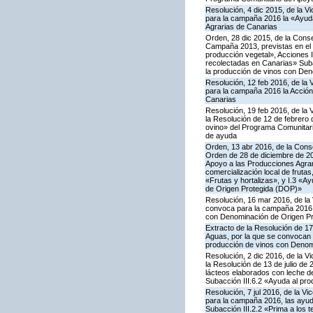
Resolución, 4 dic 2015, de la V
para la campaña 2016 la «Ayuda
Agrarias de Canarias
Orden, 28 dic 2015, de la Conse
Campaña 2013, previstas en el 
producción vegetal», Acciones I.
recolectadas en Canarias» Subac
la producción de vinos con De
Resolución, 12 feb 2016, de la 
para la campaña 2016 la Acción
Canarias
Resolución, 19 feb 2016, de la 
la Resolución de 12 de febrero
ovino» del Programa Comunitari
de ayuda
Orden, 13 abr 2016, de la Conse
Orden de 28 de diciembre de 20
Apoyo a las Producciones Agrari
comercialización local de frutas
«Frutas y hortalizas», y I.3 «A
de Origen Protegida (DOP)»
Resolución, 16 mar 2016, de la 
convoca para la campaña 2016 la
con Denominación de Origen Pr
Extracto de la Resolución de 17
Aguas, por la que se convocan p
producción de vinos con Denom
Resolución, 2 dic 2016, de la V
la Resolución de 13 de julio d
lácteos elaborados con leche de
Subacción III.6.2 «Ayuda al pr
Resolución, 7 jul 2016, de la V
para la campaña 2016, las ayuda
Subacción III.2.2 «Prima a los 