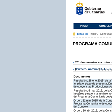
INICIO
CONSULT
Estás en:
Inicio
Consulta
PROGRAMA COMUNI
231 documentos encontrados
[
Primero
/
Anterior
]
3
,
4
,
5
,
6
Documentos
Resolución, 28 ene 2015, de la 
amplía el plazo de presentació
de Apoyo a las Producciones A
Resolución, 6 mar 2015, de la 
hectárea para el mantenimiento 
del Programa Comunitario de A
Orden, 11 mar 2015, de la Conse
Programa Comunitario de Apoyo 
del Consejo
Orden, 10 abr 2015, de la Conse