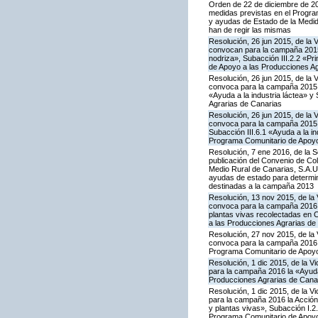
Orden de 22 de diciembre de 2
medidas previstas en el Progra
y ayudas de Estado de la Medid
han de regir las mismas
Resolución, 26 jun 2015, de la 
convocan para la campaña 2015 
nodriza», Subacción III.2.2 «Pr
de Apoyo a las Producciones Ag
Resolución, 26 jun 2015, de la 
convoca para la campaña 2015 l
«Ayuda a la industria láctea» 
Agrarias de Canarias
Resolución, 26 jun 2015, de la 
convoca para la campaña 2015 l
Subacción III.6.1 «Ayuda a la i
Programa Comunitario de Apoyo
Resolución, 7 ene 2016, de la S
publicación del Convenio de Col
Medio Rural de Canarias, S.A.U
ayudas de estado para determi
destinadas a la campaña 2013
Resolución, 13 nov 2015, de la 
convoca para la campaña 2016 la 
plantas vivas recolectadas en 
a las Producciones Agrarias de
Resolución, 27 nov 2015, de la 
convoca para la campaña 2016 la
Programa Comunitario de Apoyo
Resolución, 1 dic 2015, de la V
para la campaña 2016 la «Ayuda 
Producciones Agrarias de Cana
Resolución, 1 dic 2015, de la V
para la campaña 2016 la Acción I
y plantas vivas», Subacción I.2
Programa Comunitario de Apoyo