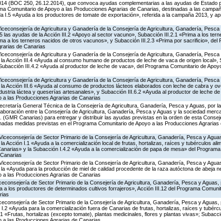
014 (BOC 250, 26.12.2014), que convoca ayudas complementarias a las ayudas de Estado 
ma Comunitario de Apoyo a las Producciones Agrarias de Canarias, destinadas a las campa
a I.5 «Ayuda a los productores de tomate de exportación», referida a la campaña 2013, y a
Viceconsejería de Agricultura y Ganadería de la Consejería de Agricultura, Ganadería, Pesca
las ayudas de la Acción III.2 «Apoyo al sector vacuno», Subacción III.2.1 «Prima a los ter
ima a los terneros nacidos de otros vacunos», y Subacción III.2.3 «Prima por sacrificio», de
rarias de Canarias
Viceconsejería de Agricultura y Ganadería de la Consejería de Agricultura, Ganadería, Pesca
a Acción III.4 «Ayuda al consumo humano de productos de leche de vaca de origen local», S
y Subacción III.4.2 «Ayuda al productor de leche de vaca», del Programa Comunitario de Apoy
Viceconsejería de Agricultura y Ganadería de la Consejería de Agricultura, Ganadería, Pesca
a Acción III.6 «Ayuda al consumo de productos lácteos elaborados con leche de cabra y ovej
ndustria láctea y queserías artesanales», y Subacción III.6.2 «Ayuda al productor de leche de 
 a las Producciones Agrarias de Canarias
ecretaría General Técnica de la Consejería de Agricultura, Ganadería, Pesca y Aguas, por la
aboración entre la Consejería de Agricultura, Ganadería, Pesca y Aguas y la sociedad mercan
. (GMR Canarias) para entregar y distribuir las ayudas previstas en la orden de esta Conse
nadas medidas previstas en el Programa Comunitario de Apoyo a las Producciones Agrarias 
Viceconsejería de Sector Primario de la Consejería de Agricultura, Ganadería, Pesca y Aguas
Acción I.1 «Ayuda a la comercialización local de frutas, hortalizas, raíces y tubérculos alime
Canarias» y la Subacción I.4.2 «Ayuda a la comercialización de papa de mesa» del Program
 Canarias
Viceconsejería de Sector Primario de la Consejería de Agricultura, Ganadería, Pesca y Aguas
 «Ayuda para la producción de miel de calidad procedente de la raza autóctona de abeja neg
 a las Producciones Agrarias de Canarias
iceconsejería de Sector Primario de la Consejería de Agricultura, Ganadería, Pesca y Aguas,
a los productores de determinados cultivos forrajeros», Acción III.12 del Programa Comunit
rias
iceconsejería de Sector Primario de la Consejería de Agricultura, Ganadería, Pesca y Aguas,
.2 «Ayuda para la comercialización fuera de Canarias de frutas, hortalizas, raíces y tubércul
.1 «Frutas, hortalizas (excepto tomate), plantas medicinales, flores y plantas vivas»; Subacc
 a las Producciones Agrarias de Canarias