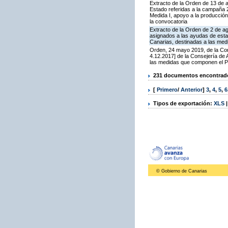
Extracto de la Orden de 13 de 
Estado referidas a la campaña 
Medida I, apoyo a la producción
la convocatoria
Extracto de la Orden de 2 de ag
asignados a las ayudas de esta
Canarias, destinadas a las medidas I
Orden, 24 mayo 2019, de la Con
4.12.2017] de la Consejería de
las medidas que componen el P
231 documentos encontrados
[
Primero
/
Anterior
]
3
,
4
,
5
,
6
Tipos de exportación:
XLS
© Gobierno de Canarias