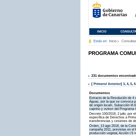
INICIO
CONSULT
Estás en:
Inicio
Consulta
PROGRAMA COMUNI
231 documentos encontrados
[
Primero
/
Anterior
]
3
,
4
,
5
,
6
Documentos
Extracto de la Resolución de 4 
Aguas, por la que se convoca pa
de origen local», Subacción III
caprino y ovino» del Programa 
Decreto 100/2018, 2 julio, por 
específica de Derechos a Prima 
transferencias y cesiones de d
Orden, 13 ago 2018, de la Cons
campaña 2011, previstas en el 
producción vegetal, Acción I.5 