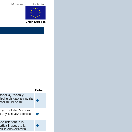
Mapa web
Contacto
Enlace
anadería, Pesca y
 leche de cabra y oveja
ctor de leche de
a y regula la Reserva
so y la realización de
do referidas a la
dida I, apoyo a la
ir la convocatoria