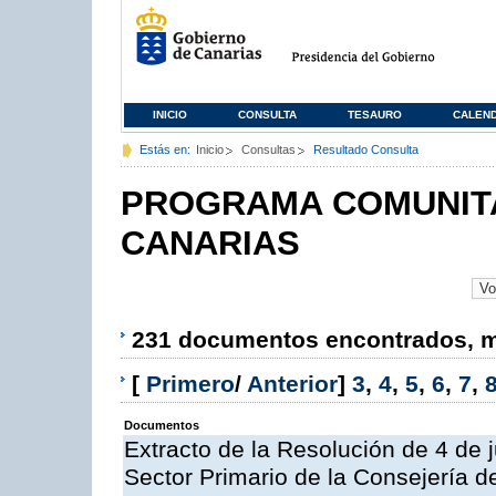
INICIO
CONSULTA
TESAURO
CALEN
Estás en:
Inicio
Consultas
Resultado Consulta
PROGRAMA COMUNITA
CANARIAS
231 documentos encontrados, mo
[
Primero
/
Anterior
]
3
,
4
,
5
,
6
,
7
,
Documentos
Extracto de la Resolución de 4 de 
Sector Primario de la Consejería d