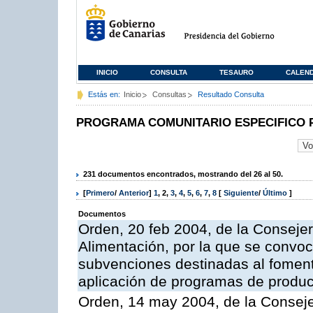
INICIO
CONSULTA
TESAURO
CALEN
Estás en:
Inicio
Consultas
Resultado Consulta
PROGRAMA COMUNITARIO ESPECIFICO 
231 documentos encontrados, mostrando del 26 al 50.
[
Primero
/
Anterior
]
1
,
2
,
3
,
4
,
5
,
6
,
7
,
8
[
Siguiente
/
Último
]
Documentos
Orden, 20 feb 2004, de la Consejer
Alimentación, por la que se convoc
subvenciones destinadas al fomento
aplicación de programas de produc
Orden, 14 may 2004, de la Conseje