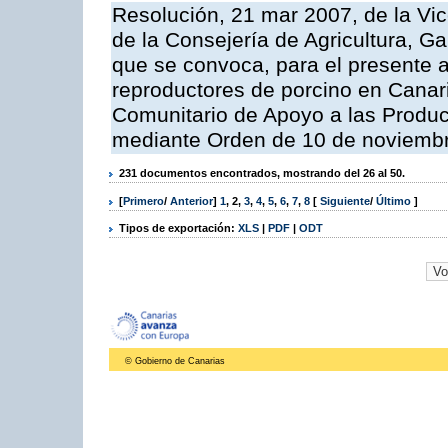
Resolución, 21 mar 2007, de la Vic
de la Consejería de Agricultura, G
que se convoca, para el presente a
reproductores de porcino en Canar
Comunitario de Apoyo a las Produc
mediante Orden de 10 de noviembr
231 documentos encontrados, mostrando del 26 al 50.
[
Primero
/
Anterior
]
1
,
2
,
3
,
4
,
5
,
6
,
7
,
8
[
Siguiente
/
Último
]
Tipos de exportación:
XLS
|
PDF
|
ODT
© Gobierno de Canarias