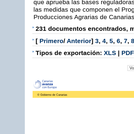
que aprueba las bases reguladora
las medidas que componen el Prog
Producciones Agrarias de Canaria
231 documentos encontrados, mo
[
Primero
/
Anterior
]
3
,
4
,
5
,
6
,
7
,
Tipos de exportación:
XLS
|
PDF
© Gobierno de Canarias