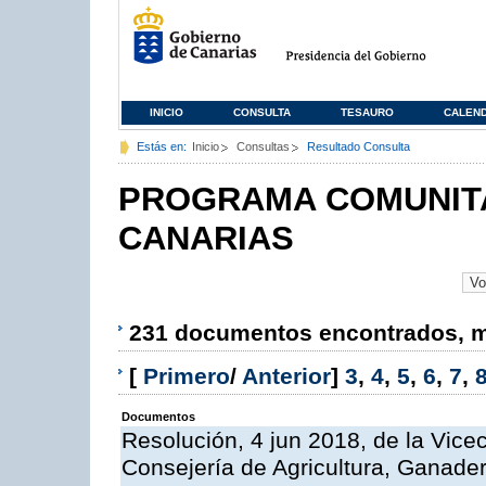
INICIO
CONSULTA
TESAURO
CALEN
Estás en:
Inicio
Consultas
Resultado Consulta
PROGRAMA COMUNITA
CANARIAS
231 documentos encontrados, mo
[
Primero
/
Anterior
]
3
,
4
,
5
,
6
,
7
,
Documentos
Resolución, 4 jun 2018, de la Vice
Consejería de Agricultura, Ganader